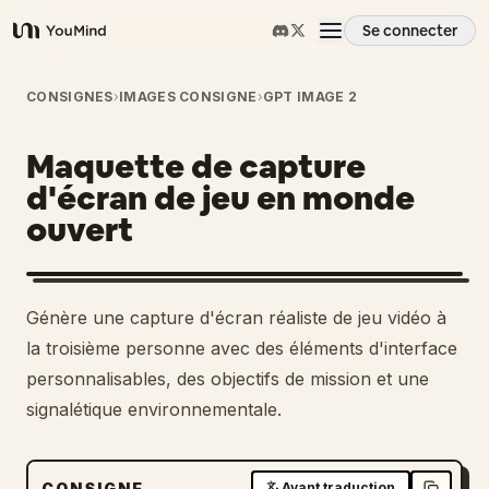
Se connecter
YouMind
Aperçu
CONSIGNES
›
IMAGES CONSIGNE
›
GPT IMAGE 2
Maquette de capture
Cas d'usage
d'écran de jeu en monde
ouvert
Compétences
Invites
Génère une capture d'écran réaliste de jeu vidéo à
la troisième personne avec des éléments d'interface
Tarifs
personnalisables, des objectifs de mission et une
signalétique environnementale.
Télécharger
CONSIGNE
Avant traduction