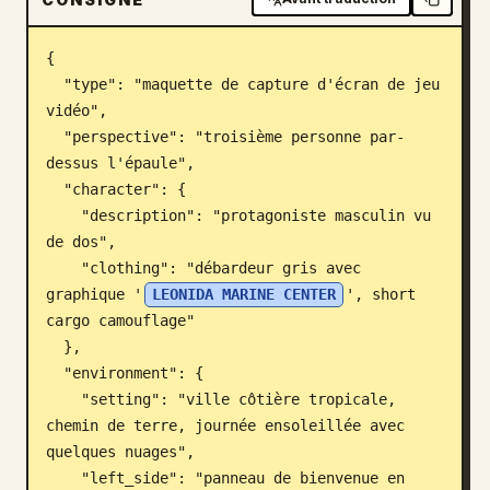
Blog
{

  "type": "maquette de capture d'écran de jeu 
Mises à jour
vidéo",

  "perspective": "troisième personne par-
dessus l'épaule",

  "character": {

    "description": "protagoniste masculin vu 
de dos",

    "clothing": "débardeur gris avec 
graphique '
LEONIDA MARINE CENTER
', short 
cargo camouflage"

  },

  "environment": {

    "setting": "ville côtière tropicale, 
chemin de terre, journée ensoleillée avec 
quelques nuages",

    "left_side": "panneau de bienvenue en 