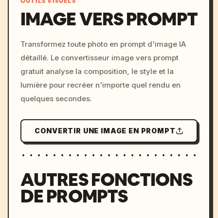
OUTILS VISUELS
IMAGE VERS PROMPT
/imagine prompt: cinemati
Transformez toute photo en prompt d'image IA
c, cyberpunk sunset, neon
détaillé. Le convertisseur image vers prompt
colors, 8k --v 6.0
gratuit analyse la composition, le style et la
lumière pour recréer n'importe quel rendu en
quelques secondes.
CONVERTIR UNE IMAGE EN PROMPT
AUTRES FONCTIONS
DE PROMPTS