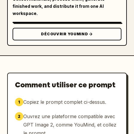
        "type": "texte de localisation",

finished work, and distribute it from one AI
        "text": "
LEONIDA KEYS
\nPALM ISLAND"

workspace.
      },

      {

        "position": "en bas à droite",

DÉCOUVRIR YOUMIND
        "type": "filigrane",

        "text": "
GTA VI
\nPRE-ALPHA FOOTAGE"

      }

    ]

  }

}
Comment utiliser ce prompt
Copiez le prompt complet ci-dessus.
1
Ouvrez une plateforme compatible avec
2
GPT Image 2, comme YouMind, et collez
le prompt.