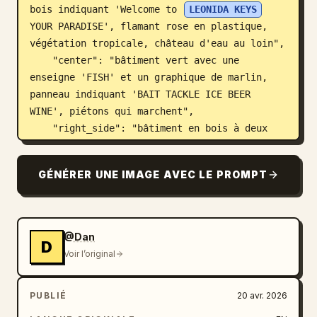
bois indiquant 'Welcome to 
LEONIDA KEYS
YOUR PARADISE', flamant rose en plastique, 
végétation tropicale, château d'eau au loin",

    "center": "bâtiment vert avec une 
enseigne 'FISH' et un graphique de marlin, 
panneau indiquant 'BAIT TACKLE ICE BEER 
WINE', piétons qui marchent",

    "right_side": "bâtiment en bois à deux 
étages 'Brian's Boat Works & Marina', 
enseigne néon 'Brian's Bar', pick-up garé, 
GÉNÉRER UNE IMAGE AVEC LE PROMPT
jet-skis sur une remorque"

  },

  "ui_elements": {

    "count": 5,

@Dan
D
    "components": [

Voir l’original
      {

        "position": "en haut à gauche",

PUBLIÉ
20 avr. 2026
        "type": "objectif de mission",

        "text": "
MEET RAUL
\n