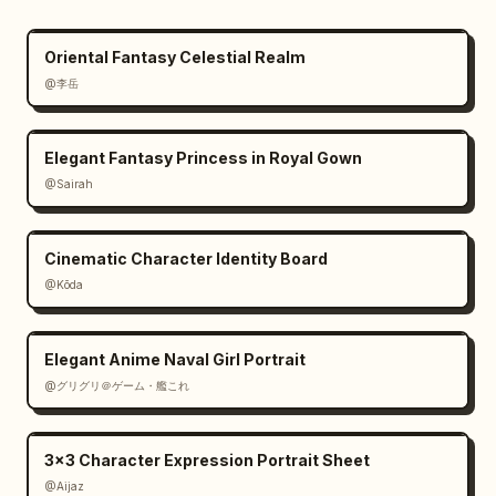
Oriental Fantasy Celestial Realm
@李岳
Elegant Fantasy Princess in Royal Gown
@Sairah
Cinematic Character Identity Board
@Kōda
Elegant Anime Naval Girl Portrait
@グリグリ＠ゲーム・艦これ
3x3 Character Expression Portrait Sheet
@Aijaz