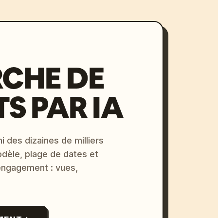
CHE DE
S PAR IA
i des dizaines de milliers
odèle, plage de dates et
 engagement : vues,