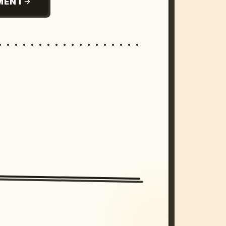
MENT
/imagine prompt: cinematic, cyberpunk s