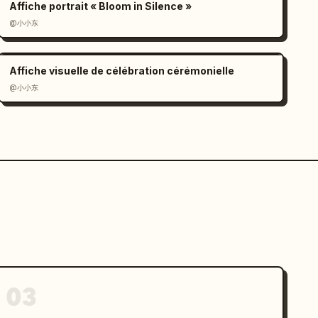
Affiche portrait « Bloom in Silence »
@小小东
Affiche visuelle de célébration cérémonielle
@小小东
03