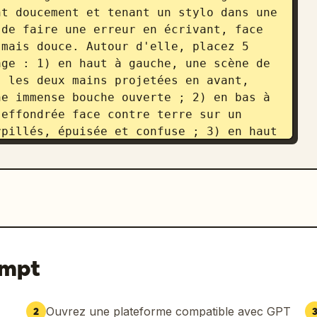
t doucement et tenant un stylo dans une 
de faire une erreur en écrivant, face 
mais douce. Autour d'elle, placez 5 
ge : 1) en haut à gauche, une scène de 
 les deux mains projetées en avant, 
e immense bouche ouverte ; 2) en bas à 
effondrée face contre terre sur un 
pillés, épuisée et confuse ; 3) en haut 
une pancarte en papier avec une 
; 4) en bas à droite, un portrait 
 en souriant et un poing levé en signe 
 en arrière-plan dans la zone en haut à 
e un rappel de personnage. Incluez 
es blanches près du centre en bas, 
 mochis avec de minuscules yeux en 
ompt
plus grande et l'autre plus petite, 
ïne. Utilisez une palette printanière 
ert menthe, du pêche, du crème et du 
Ouvrez une plateforme compatible avec GPT
2