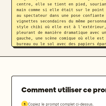
centre, elle se tient en pied, sourian
main comme si elle était sur le point 
au spectateur dans une pose confiante 
vignettes secondaires du même personna
style chibi où elle est à l'extérieur,
pleurant de manière dramatique avec un
gauche, une scène comique où elle est 
bureau ou le sol avec des papiers épar
à droite, un plan buste où elle tient 
inscription en japonais, l'air désolé 
joyeux à mi-corps avec les yeux fermés
d'encouragement ; 5) un petit portrait
droite derrière le texte, utilisé comm
exactement 2 petites créatures mascott
toutes deux rondes et semblables à des
Comment utiliser ce pr
point et de minuscules bouches, l'une 
flottant ou se tenant à côté de l'héro
douce avec du rose, du bleu ciel, du v
Copiez le prompt complet ci-dessus.
1