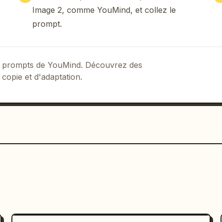
arpillés et des formes graphiques 
Image 2, comme YouMind, et collez le
lan doit paraître aérien et festif, 
prompt.
et des courbes décoratives, des étoiles 
ec une typographie japonaise dans un 
and titre multicolore en haut à gauche, 
e annonce de diffusion saisonnière en 
 de prompts de YouMind. Découvrez des
あらすじ » sur la gauche avec plusieurs 
 copie et d'adaptation.
 bleu en bas à gauche, des phrases 
utour du personnage, et un bloc de 
oite. Ajoutez une bannière de nom de 
e. Faites en sorte que tout le texte 
ionnelle japonaise imprimée, en 
orées pour le titre et des polices 
t texte. Ambiance générale : adorable, 
ation clé d'anime conçue 
ne nouvelle série télévisée au format 