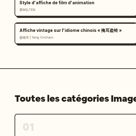
Style d'affiche de film d'animation
@MELTEN
Affiche vintage sur l'idiome chinois « 掩耳盗铃 »
@楊哥 | Yang Onchain
Toutes les catégories Imag
01