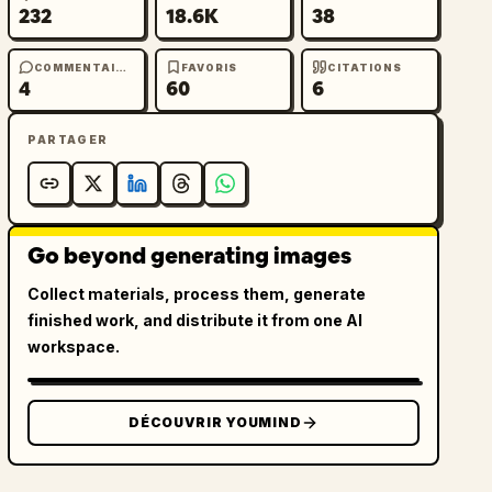
232
18.6K
38
COMMENTAIRES
FAVORIS
CITATIONS
4
60
6
PARTAGER
Go beyond generating images
Collect materials, process them, generate
finished work, and distribute it from one AI
workspace.
DÉCOUVRIR YOUMIND