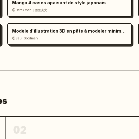
Manga 4 cases apaisant de style japonais
@Derek Wen｜德里克文
Modèle d'illustration 3D en pâte à modeler minimaliste
@Saul Goodman
es
02