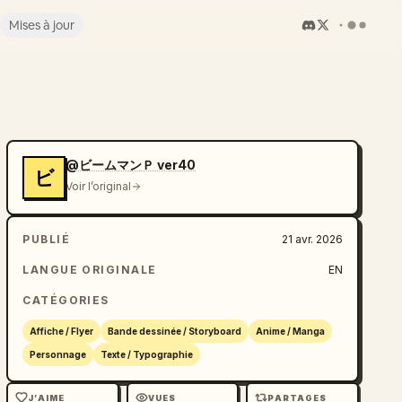
Mises à jour
@ビームマンＰ ver40
ビ
Voir l’original
PUBLIÉ
21 avr. 2026
LANGUE ORIGINALE
EN
CATÉGORIES
Affiche / Flyer
Bande dessinée / Storyboard
Anime / Manga
Personnage
Texte / Typographie
J’AIME
VUES
PARTAGES