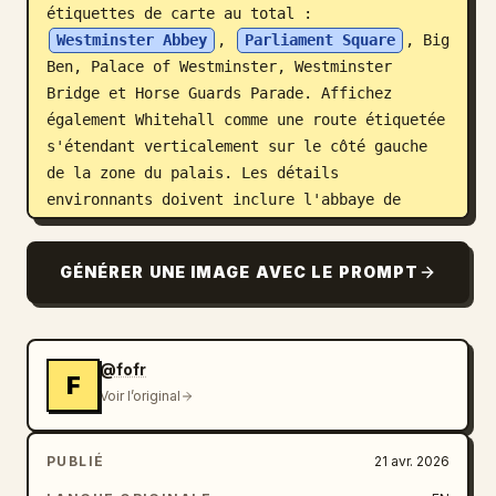
étiquettes de carte au total : 
Westminster Abbey
, 
Parliament Square
, Big 
Ben, Palace of Westminster, Westminster 
Bridge et Horse Guards Parade. Affichez 
également Whitehall comme une route étiquetée 
s'étendant verticalement sur le côté gauche 
de la zone du palais. Les détails 
environnants doivent inclure l'abbaye de 
Westminster dans le quadrant supérieur 
gauche, Parliament Square au-dessus du 
GÉNÉRER UNE IMAGE AVEC LE PROMPT
palais, Horse Guards Parade sous forme d'un 
grand terrain rectangulaire sablonneux dans 
le quadrant inférieur gauche, des pâtés de 
maisons et des routes denses sur la moitié 
@fofr
F
gauche, la Tamise occupant tout le côté 
Voir l’original
droit, des quais des deux côtés, quelques 
bateaux sur le fleuve, ainsi que des rues et 
PUBLIÉ
21 avr. 2026
des parcs arborés. Utilisez des couleurs 
naturelles d'imagerie satellite, des 