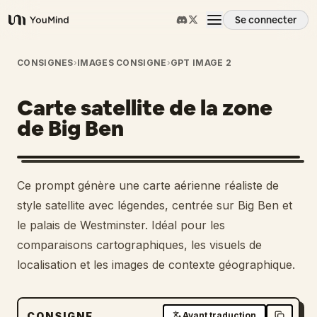
Se connecter
YouMind
Aperçu
CONSIGNES
›
IMAGES CONSIGNE
›
GPT IMAGE 2
Carte satellite de la zone
Cas d'usage
de Big Ben
Compétences
Ce prompt génère une carte aérienne réaliste de
Invites
style satellite avec légendes, centrée sur Big Ben et
le palais de Westminster. Idéal pour les
comparaisons cartographiques, les visuels de
Tarifs
localisation et les images de contexte géographique.
Télécharger
CONSIGNE
Avant traduction