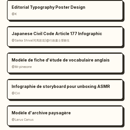
Editorial Typography Poster Design
@K
Japanese Civil Code Article 177 Infographic
@Saika Shiva(司馬彩花)@行政書士受験生
Modèle de fiche d'étude de vocabulaire anglais
@Mr.pinecone
Infographie de storyboard pour unboxing ASMR
@Ciri
Modèle d'archive paysagère
@Larus Canus