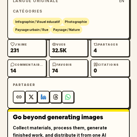
LANGUE ORIGINALE
EN
superpositions d'étiquettes cartographiques 
CATÉGORIES
nettes et l'apparence d'une capture d'écran 
de carte en ligne avec zoom.
Infographie / Visuel éducatif
Photographie
Paysage urbain / Rue
Paysage / Nature
J’AIME
VUES
PARTAGES
231
32.5K
4
COMMENTAIRES
FAVORIS
CITATIONS
14
74
0
PARTAGER
Go beyond generating images
Collect materials, process them, generate
finished work, and distribute it from one AI