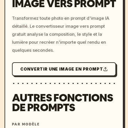
IMAGE VERS PROMPT
/imagine prompt: cinemati
Transformez toute photo en prompt d'image IA
c, cyberpunk sunset, neon
détaillé. Le convertisseur image vers prompt
colors, 8k --v 6.0
gratuit analyse la composition, le style et la
lumière pour recréer n'importe quel rendu en
quelques secondes.
CONVERTIR UNE IMAGE EN PROMPT
AUTRES FONCTIONS
DE PROMPTS
PAR MODÈLE