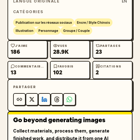
LANGUE ORIGINALE
EN
CATÉGORIES
Publication sur les réseaux sociaux
Encre / Style Chinois
Illustration
Personnage
Groupe / Couple
J’AIME
VUES
PARTAGES
186
28.9K
23
COMMENTAIRES
FAVORIS
CITATIONS
13
102
2
PARTAGER
Go beyond generating images
Collect materials, process them, generate
finished work, and distribute it from one AI