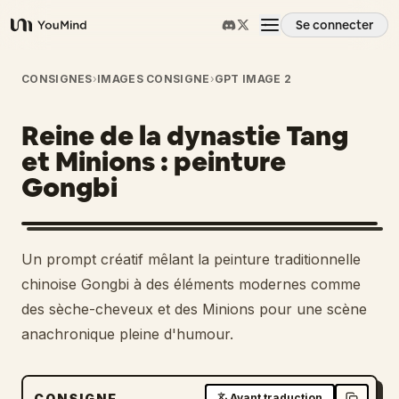
Se connecter
YouMind
Aperçu
CONSIGNES
›
IMAGES CONSIGNE
›
GPT IMAGE 2
Reine de la dynastie Tang
Cas d'usage
et Minions : peinture
Gongbi
Compétences
Invites
Un prompt créatif mêlant la peinture traditionnelle
chinoise Gongbi à des éléments modernes comme
Tarifs
des sèche-cheveux et des Minions pour une scène
anachronique pleine d'humour.
Télécharger
CONSIGNE
Avant traduction