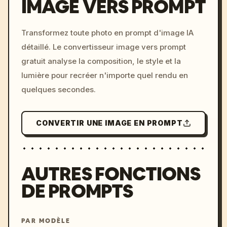
IMAGE VERS PROMPT
/imagine prompt: cinemati
Transformez toute photo en prompt d'image IA
c, cyberpunk sunset, neon
détaillé. Le convertisseur image vers prompt
colors, 8k --v 6.0
gratuit analyse la composition, le style et la
lumière pour recréer n'importe quel rendu en
quelques secondes.
CONVERTIR UNE IMAGE EN PROMPT
AUTRES FONCTIONS
DE PROMPTS
PAR MODÈLE