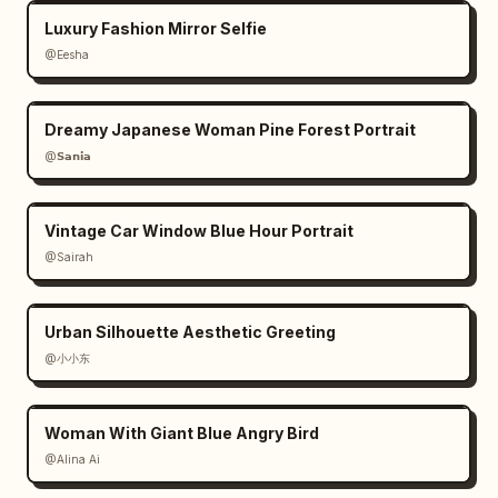
Luxury Fashion Mirror Selfie
@Eesha
Dreamy Japanese Woman Pine Forest Portrait
@𝗦𝗮𝗻𝗶𝗮
Vintage Car Window Blue Hour Portrait
@Sairah
Urban Silhouette Aesthetic Greeting
@小小东
Woman With Giant Blue Angry Bird
@Alina Ai