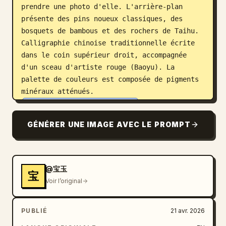
prendre une photo d'elle. L'arrière-plan 
présente des pins noueux classiques, des 
bosquets de bambous et des rochers de Taihu. 
Calligraphie chinoise traditionnelle écrite 
dans le coin supérieur droit, accompagnée 
d'un sceau d'artiste rouge (Baoyu). La 
palette de couleurs est composée de pigments 
minéraux atténués. 
Humour, fusion anachronique
. --ar 16:9
GÉNÉRER UNE IMAGE AVEC LE PROMPT
@宝玉
宝
Voir l’original
PUBLIÉ
21 avr. 2026