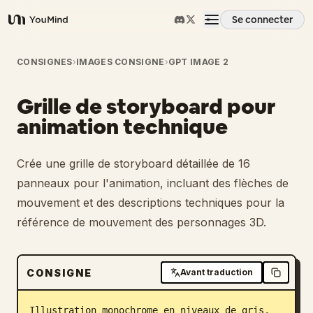
Se connecter
YouMind
Aperçu
CONSIGNES
›
IMAGES CONSIGNE
›
GPT IMAGE 2
Grille de storyboard pour
Cas d'usage
animation technique
Compétences
Crée une grille de storyboard détaillée de 16
panneaux pour l'animation, incluant des flèches de
Invites
mouvement et des descriptions techniques pour la
référence de mouvement des personnages 3D.
Tarifs
CONSIGNE
Avant traduction
Télécharger
Illustration monochrome en niveaux de gris, 