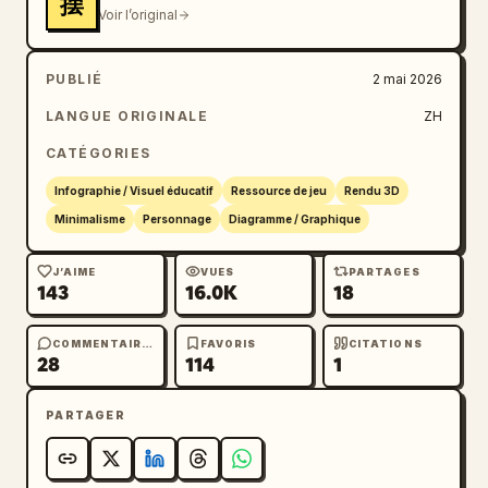
摆
vidéo.

Voir l’original
[Négatif]

PUBLIÉ
2 mai 2026
Pas de scène d'arrière-plan, pas de tons, pas 
LANGUE ORIGINALE
ZH
d'autres personnages, pas d'arrière-plans 
complexes.
CATÉGORIES
Infographie / Visuel éducatif
Ressource de jeu
Rendu 3D
Minimalisme
Personnage
Diagramme / Graphique
J’AIME
VUES
PARTAGES
143
16.0K
18
COMMENTAIRES
FAVORIS
CITATIONS
28
114
1
PARTAGER