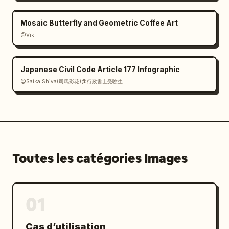
Mosaic Butterfly and Geometric Coffee Art
@Viki
Japanese Civil Code Article 177 Infographic
@Saika Shiva(司馬彩花)@行政書士受験生
Toutes les catégories Images
01
Cas d’utilisation