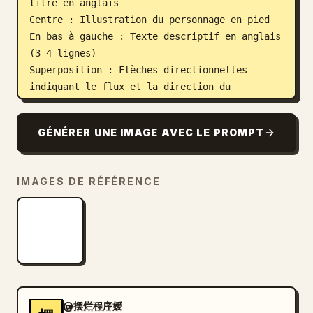
titre en anglais

Centre : Illustration du personnage en pied

En bas à gauche : Texte descriptif en anglais 
(3-4 lignes)

Superposition : Flèches directionnelles 
indiquant le flux et la direction du 
mouvement

GÉNÉRER UNE IMAGE AVEC LE PROMPT
[Flèches/Indicateurs de mouvement]

Flèches courbes, flèches droites et 
indicateurs de rotation circulaires placés 
IMAGES DE RÉFÉRENCE
autour du personnage pour montrer le flux du 
mouvement.

[Style de rendu]

Style sculpture 3D très détaillé, éclairage 
de studio doux, ombres subtiles, 
achromatique, ombrage en niveaux de gris, art 
linéaire épuré, qualité concept art de jeu 
@摆烂程序媛