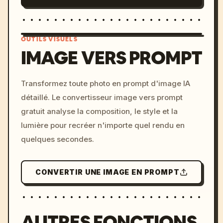
OUTILS VISUELS
IMAGE VERS PROMPT
/imagine prompt: cinemati
Transformez toute photo en prompt d'image IA
c, cyberpunk sunset, neon
détaillé. Le convertisseur image vers prompt
colors, 8k --v 6.0
gratuit analyse la composition, le style et la
lumière pour recréer n'importe quel rendu en
quelques secondes.
CONVERTIR UNE IMAGE EN PROMPT
AUTRES FONCTIONS