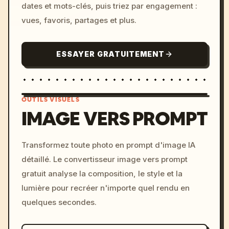
dates et mots-clés, puis triez par engagement :
vues, favoris, partages et plus.
ESSAYER GRATUITEMENT
OUTILS VISUELS
IMAGE VERS PROMPT
/imagine prompt: cinemati
Transformez toute photo en prompt d'image IA
c, cyberpunk sunset, neon
détaillé. Le convertisseur image vers prompt
colors, 8k --v 6.0
gratuit analyse la composition, le style et la
lumière pour recréer n'importe quel rendu en
quelques secondes.