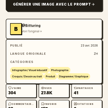
GÉNÉRER UNE IMAGE AVEC LE PROMPT
@Bitturing
B
Voir l’original
PUBLIÉ
23 avr. 2026
LANGUE ORIGINALE
ZH
CATÉGORIES
Infographie / Visuel éducatif
Photographie
Croquis / Dessin au trait
Produit
Diagramme / Graphique
J’AIME
VUES
PARTAGES
304
27.8K
41
COMMENTAIRES
FAVORIS
CITATIONS