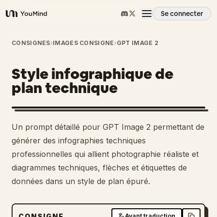
Se connecter
YouMind
Aperçu
CONSIGNES
›
IMAGES CONSIGNE
›
GPT IMAGE 2
Style infographique de
Cas d'usage
plan technique
Compétences
Un prompt détaillé pour GPT Image 2 permettant de
Invites
générer des infographies techniques
professionnelles qui allient photographie réaliste et
diagrammes techniques, flèches et étiquettes de
Tarifs
données dans un style de plan épuré.
Télécharger
CONSIGNE
Avant traduction