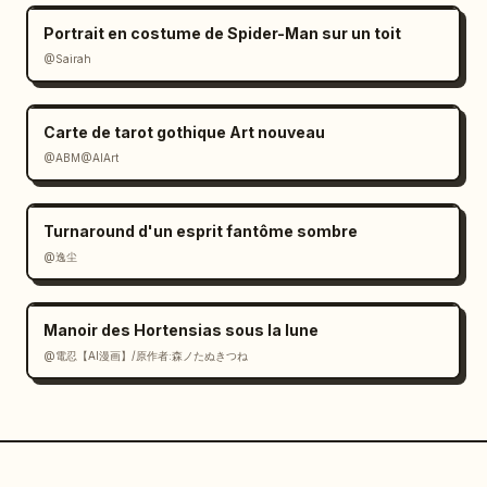
Portrait en costume de Spider-Man sur un toit
@Sairah
Carte de tarot gothique Art nouveau
@ABM@AIArt
Turnaround d'un esprit fantôme sombre
@逸尘
Manoir des Hortensias sous la lune
@電忍【AI漫画】/原作者:森ノたぬきつね