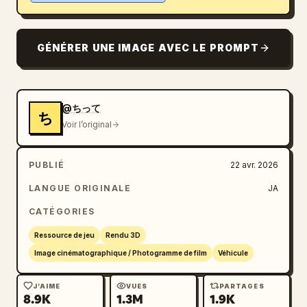
Blog
GÉNÉRER UNE IMAGE AVEC LE PROMPT
Mises à jour
@ちって
ち
Voir l’original
PUBLIÉ
22 avr. 2026
LANGUE ORIGINALE
JA
CATÉGORIES
Ressource de jeu
Rendu 3D
Image cinématographique / Photogramme de film
Véhicule
J’AIME
VUES
PARTAGES
8.9K
1.3M
1.9K