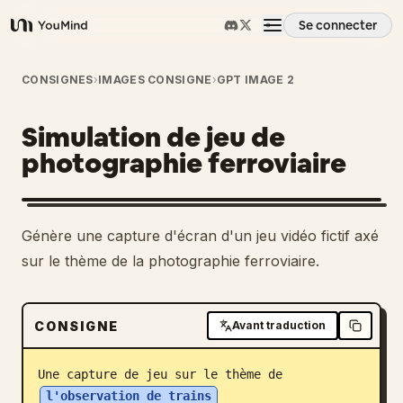
Se connecter
YouMind
Aperçu
CONSIGNES
›
IMAGES CONSIGNE
›
GPT IMAGE 2
Simulation de jeu de
Cas d'usage
photographie ferroviaire
Compétences
Génère une capture d'écran d'un jeu vidéo fictif axé
Invites
sur le thème de la photographie ferroviaire.
Tarifs
CONSIGNE
Avant traduction
Télécharger
Une capture de jeu sur le thème de 
l'observation de trains