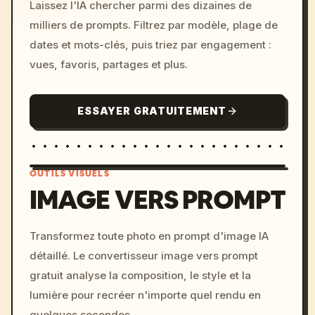
Laissez l'IA chercher parmi des dizaines de
milliers de prompts. Filtrez par modèle, plage de
dates et mots-clés, puis triez par engagement :
vues, favoris, partages et plus.
ESSAYER GRATUITEMENT
OUTILS VISUELS
IMAGE VERS PROMPT
/imagine prompt: cinemati
Transformez toute photo en prompt d'image IA
c, cyberpunk sunset, neon
détaillé. Le convertisseur image vers prompt
colors, 8k --v 6.0
gratuit analyse la composition, le style et la
lumière pour recréer n'importe quel rendu en
quelques secondes.