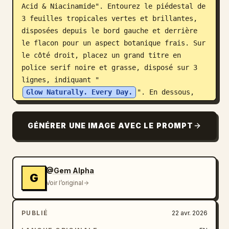
Acid & Niacinamide". Entourez le piédestal de 
3 feuilles tropicales vertes et brillantes, 
disposées depuis le bord gauche et derrière 
le flacon pour un aspect botanique frais. Sur 
le côté droit, placez un grand titre en 
police serif noire et grasse, disposé sur 3 
lignes, indiquant "
Glow Naturally. Every Day.
". En dessous, 
ajoutez une ligne d'avantages en police sans-
serif épurée indiquant "
GÉNÉRER UNE IMAGE AVEC LE PROMPT
Brightens | Hydrates | Protects
". Plus bas, 
incluez 3 icônes circulaires à contour noir 
représentant les ingrédients ou les valeurs, 
alignées horizontalement, chacune contenant 
@Gem Alpha
G
un symbole simple en forme de feuille ; 
Voir l’original
ajoutez une minuscule légende sous chacune 
avec le même libellé légèrement imparfait que 
PUBLIÉ
22 avr. 2026
dans l'original, incluant "Barban Free", 
"Dermicologyg" et "Creuty-free". En bas à 