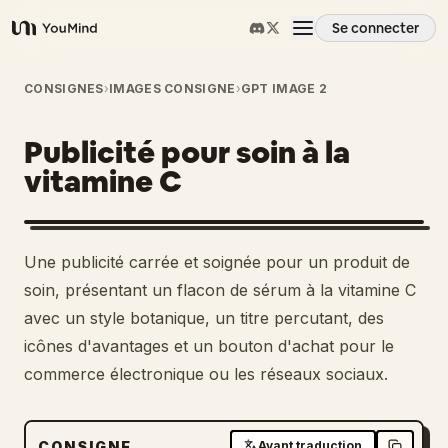
Se connecter
YouMind
Aperçu
CONSIGNES
›
IMAGES CONSIGNE
›
GPT IMAGE 2
Publicité pour soin à la
Cas d'usage
vitamine C
Compétences
Une publicité carrée et soignée pour un produit de
Invites
soin, présentant un flacon de sérum à la vitamine C
avec un style botanique, un titre percutant, des
icônes d'avantages et un bouton d'achat pour le
Tarifs
commerce électronique ou les réseaux sociaux.
Télécharger
CONSIGNE
Avant traduction