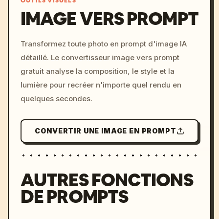
OUTILS VISUELS
IMAGE VERS PROMPT
/imagine prompt: cinemati
Transformez toute photo en prompt d'image IA
c, cyberpunk sunset, neon
détaillé. Le convertisseur image vers prompt
colors, 8k --v 6.0
gratuit analyse la composition, le style et la
lumière pour recréer n'importe quel rendu en
quelques secondes.
CONVERTIR UNE IMAGE EN PROMPT
AUTRES FONCTIONS
DE PROMPTS