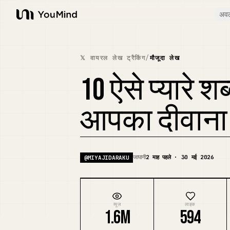
अव
YouMind
𝕏 वायरल लेख ट्रैकिंग
/
मौजूदा लेख
10 ऐसे प्यारे शब
आपका दीवाना ब
जापानी
2 माह पहले · 30 मई 2026
@
MIYAJIDARAKU
व्यूज़
लाइक
1.6M
594