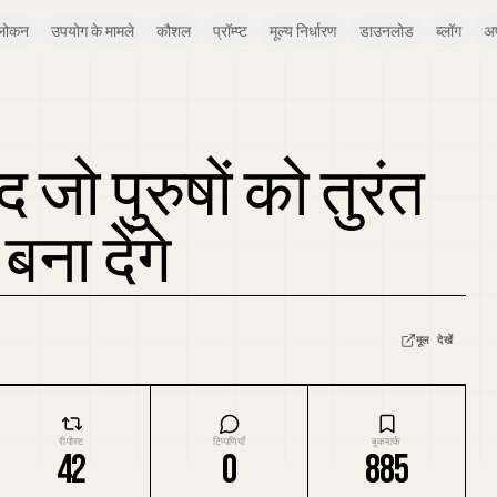
लोकन
उपयोग के मामले
कौशल
प्रॉम्प्ट
मूल्य निर्धारण
डाउनलोड
ब्लॉग
अ
्द जो पुरुषों को तुरंत
ना देंगे
मूल देखें
रीपोस्ट
टिप्पणियाँ
बुकमार्क
42
0
885