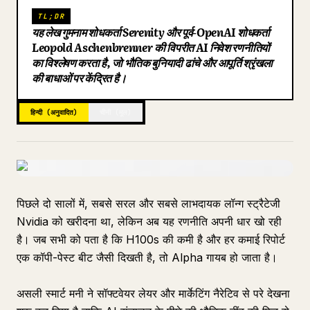
TL;DR
ब्लॉग
यह लेख गुमनाम शोधकर्ता Serenity और पूर्व-OpenAI शोधकर्ता
Leopold Aschenbrenner की विपरीत AI निवेश रणनीतियों
का विश्लेषण करता है, जो भौतिक बुनियादी ढांचे और आपूर्ति श्रृंखला
अपडेट
की बाधाओं पर केंद्रित है।
हिन्दी (अनुवादित)
चीनी (मूल)
पिछले दो सालों में, सबसे सरल और सबसे लाभदायक लॉन्ग स्ट्रैटेजी
Nvidia को खरीदना था, लेकिन अब यह रणनीति अपनी धार खो रही
है। जब सभी को पता है कि H100s की कमी है और हर कमाई रिपोर्ट
एक कॉपी-पेस्ट बीट जैसी दिखती है, तो Alpha गायब हो जाता है।
असली स्मार्ट मनी ने सॉफ्टवेयर लेयर और मार्केटिंग नैरेटिव से परे देखना