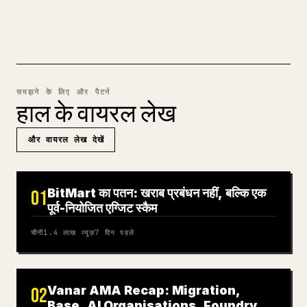
MARKDOWN से 𝕏 आज़माएँ
समझने के लिए और पैटर्न
हाल के वायरल लेख
और वायरल लेख देखें
BitMart का पतन: खराब प्रबंधन नहीं, बल्कि एक
01
पूर्व-नियोजित एग्जिट स्कैम
चीनी
1.4 लाख
व्यूज़
7 दिन पहले
Vanar AMA Recap: Migration,
02
Base, AI Organisations, Foundry,