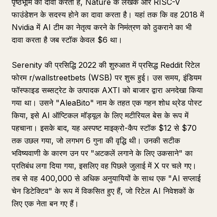
पृष्ठभूमि का दावा करता है, Nature के लेखक और RISC-V
फाउंडेशन के सदस्य होने का दावा करता है। यहां तक कि वह 2018 में
Nvidia में AI टीम का नेतृत्व करने के निमंत्रण को ठुकराने का भी
दावा करता है जब स्टॉक केवल $6 था।
Serenity की प्रसिद्धि 2022 की शुरुआत में प्रसिद्ध Reddit रिटेल
फोरम r/wallstreetbets (WSB) पर शुरू हुई। उस समय, इंडियम
फॉस्फाइड सब्सट्रेट के उत्पादक AXTI को बाजार द्वारा अनदेखा किया
गया था। उसने "AleaBito" नाम के तहत एक गहन शोध थ्रेड पोस्ट
किया, इसे AI ऑप्टिकल मॉड्यूल के लिए मटीरियल बेस के रूप में
पहचाना। इसके बाद, यह अस्पष्ट माइक्रो-कैप स्टॉक $12 से $70
तक उछल गया, जो लगभग 6 गुना की वृद्धि थी। उनकी सटीक
भविष्यवाणी के कारण उन पर "अटकलें लगाने के लिए उकसाने" का
प्रतिबंध लगा दिया गया, इसलिए वह पिछले जुलाई में X पर चले गए।
तब से वह 400,000 से अधिक अनुयायियों के साथ एक "AI सप्लाई
चेन डिटेक्टिव" के रूप में विकसित हुए हैं, जो रिटेल AI निवेशकों के
लिए एक नेता बन गए हैं।