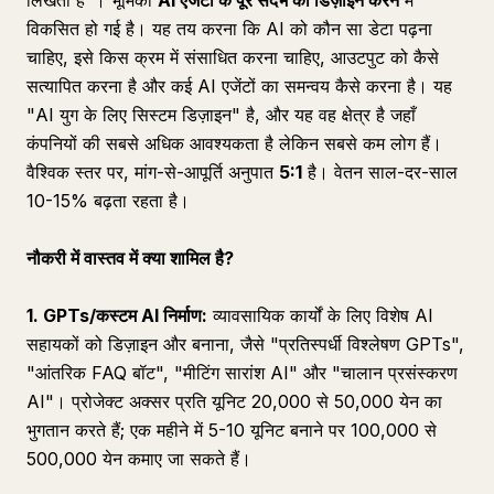
लिखता है"। भूमिका
AI एजेंटों के पूरे संदर्भ को डिज़ाइन करने
में
विकसित हो गई है। यह तय करना कि AI को कौन सा डेटा पढ़ना
चाहिए, इसे किस क्रम में संसाधित करना चाहिए, आउटपुट को कैसे
सत्यापित करना है और कई AI एजेंटों का समन्वय कैसे करना है। यह
"AI युग के लिए सिस्टम डिज़ाइन" है, और यह वह क्षेत्र है जहाँ
कंपनियों की सबसे अधिक आवश्यकता है लेकिन सबसे कम लोग हैं।
वैश्विक स्तर पर, मांग-से-आपूर्ति अनुपात
5:1
है। वेतन साल-दर-साल
10-15% बढ़ता रहता है।
नौकरी में वास्तव में क्या शामिल है?
1. GPTs/कस्टम AI निर्माण:
व्यावसायिक कार्यों के लिए विशेष AI
सहायकों को डिज़ाइन और बनाना, जैसे "प्रतिस्पर्धी विश्लेषण GPTs",
"आंतरिक FAQ बॉट", "मीटिंग सारांश AI" और "चालान प्रसंस्करण
AI"। प्रोजेक्ट अक्सर प्रति यूनिट 20,000 से 50,000 येन का
भुगतान करते हैं; एक महीने में 5-10 यूनिट बनाने पर 100,000 से
500,000 येन कमाए जा सकते हैं।