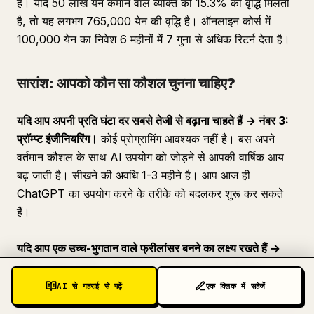
हैं। यदि 50 लाख येन कमाने वाले व्यक्ति को 15.3% की वृद्धि मिलती
है, तो यह लगभग 765,000 येन की वृद्धि है। ऑनलाइन कोर्स में
100,000 येन का निवेश 6 महीनों में 7 गुना से अधिक रिटर्न देता है।
सारांश: आपको कौन सा कौशल चुनना चाहिए?
यदि आप अपनी प्रति घंटा दर सबसे तेजी से बढ़ाना चाहते हैं → नंबर 3:
प्रॉम्प्ट इंजीनियरिंग।
कोई प्रोग्रामिंग आवश्यक नहीं है। बस अपने
वर्तमान कौशल के साथ AI उपयोग को जोड़ने से आपकी वार्षिक आय
बढ़ जाती है। सीखने की अवधि 1-3 महीने है। आप आज ही
ChatGPT का उपयोग करने के तरीके को बदलकर शुरू कर सकते
हैं।
यदि आप एक उच्च-भुगतान वाले फ्रीलांसर बनने का लक्ष्य रखते हैं →
नंबर 1: साइबर सुरक्षा।
नौकरी के लिए आवेदन अनुपात 42.6।
प्रमाणन प्राप्त करना करियर बदलने का प्रवेश बिंदु है। गैर-इंजीनियर
AI से गहराई से पढ़ें
एक क्लिक में सहेजें
भी परामर्श क्षेत्र में प्रति माह 900,000 येन से अधिक कमा सकते हैं।