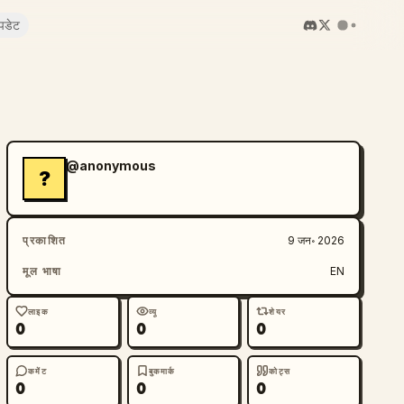
पडेट
@anonymous
?
प्रकाशित
9 जन॰ 2026
मूल भाषा
EN
लाइक
व्यू
शेयर
0
0
0
कमेंट
बुकमार्क
कोट्स
0
0
0