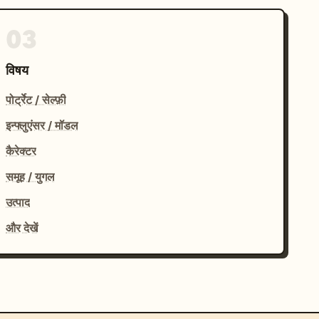
03
विषय
पोर्ट्रेट / सेल्फ़ी
इन्फ्लुएंसर / मॉडल
कैरेक्टर
समूह / युगल
उत्पाद
और देखें