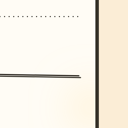
/imagine prompt: cinematic, cyberpunk s
unset, neon colors, 8k --v 6.0