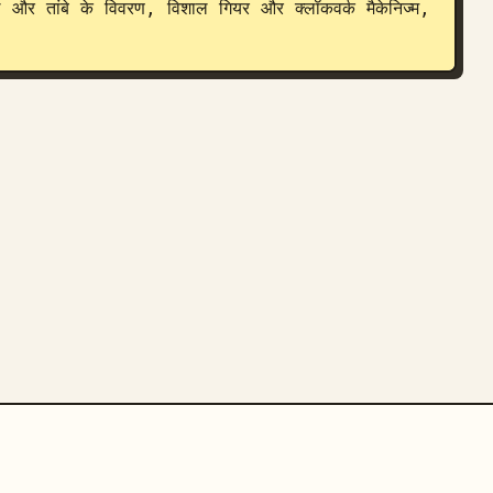
ल और तांबे के विवरण, विशाल गियर और क्लॉकवर्क मैकेनिज्म, 