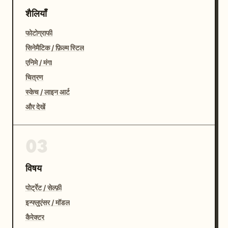
शैलियाँ
फोटोग्राफी
सिनेमैटिक / फ़िल्म स्टिल
एनिमे / मंगा
चित्रण
स्केच / लाइन आर्ट
और देखें
03
विषय
पोर्ट्रेट / सेल्फ़ी
इन्फ्लुएंसर / मॉडल
कैरेक्टर