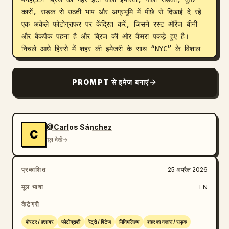
कारों, सड़क से उठती भाप और अग्रभूमि में पीछे से दिखाई दे रहे 
एक अकेले फोटोग्राफर पर केंद्रित करें, जिसने रस्ट-ऑरेंज बीनी 
और बैकपैक पहना है और ब्रिज की ओर कैमरा पकड़े हुए है। 
निचले आधे हिस्से में शहर की इमेजरी के साथ “NYC” के विशाल 
क्रॉप किए गए अक्षर या इसी तरह के बोल्ड ग्राफिक आकृतियों को 
मिलाएं, जिससे एक लेयर्ड डबल-एक्सपोज़र पोस्टर प्रभाव पैदा हो। 
PROMPT से इमेज बनाएं
हस्तनिर्मित एडिटोरियल फिनिश के लिए डिस्ट्रेस्ड पेपर टेक्सचर, रफ 
टर्न-एज ओवरले, ब्रश वाले व्हाइट पेंट टेक्सचर और सूक्ष्म ग्रंज 
जोड़ें। निचले-मध्य बाईं ओर, एक गोलाकार नारंगी स्टैम्प रखें जिसमें 
स्टैच्यू ऑफ लिबर्टी की मशाल का छोटा आइकन और घुमावदार टेक्स्ट 
@Carlos Sánchez
C
“III VIAJE FOTOGRÁFICO · OTOÑO EN NUEVA YORK” 
मूल देखें
हो। सबसे नीचे, एक डार्क बैंड बनाएं जिसमें 2 प्रस्तुतकर्ता क्रेडिट 
हों, एक बाईं ओर और एक दाईं ओर, जिन्हें एक पतली वर्टिकल 
प्रकाशित
25 अप्रैल 2026
नारंगी रेखा द्वारा अलग किया गया हो: बाईं ओर “CARLOS 
SÁNCHEZ” जिसके नीचे नारंगी रंग में “@CHOCUTUTS” हो, दाईं 
मूल भाषा
EN
ओर “JON TARAFA” जिसके नीचे नारंगी रंग में 
कैटेगरी
“@JONTCPHOTO” हो। बिल्कुल नीचे केंद्र में, स्पेस के साथ 
नारंगी बड़े अक्षरों में वेबसाइट “VIAJENY.COM” जोड़ें। निचले 
पोस्टर / फ़्लायर
फोटोग्राफी
रेट्रो / विंटेज
मिनिमलिज़्म
शहर का नज़ारा / सड़क