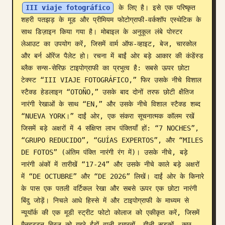
III viaje fotográfico
 के लिए है। इसे एक परिष्कृत 
ब्लॉग
शहरी पतझड़ के मूड और प्रीमियम फोटोग्राफी-वर्कशॉप एस्थेटिक के 
साथ डिज़ाइन किया गया है। मोबाइल के अनुकूल लंबे पोस्टर 
लेआउट का उपयोग करें, जिसमें वार्म ऑफ-व्हाइट, बेज, चारकोल 
अपडेट
और बर्न ऑरेंज पैलेट हो। रचना में बाईं ओर बड़े आकार की कंडेंस्ड 
ब्लैक सन्स-सेरिफ़ टाइपोग्राफी का प्रभुत्व है: सबसे ऊपर छोटा 
टेक्स्ट “III VIAJE FOTOGRÁFICO,” फिर उसके नीचे विशाल 
स्टैक्ड हेडलाइन “OTOÑO,” उसके बाद दोनों तरफ छोटी क्षैतिज 
नारंगी रेखाओं के साथ “EN,” और उसके नीचे विशाल स्टैक्ड शब्द 
“NUEVA YORK।” दाईं ओर, एक संकरा सूचनात्मक कॉलम रखें 
जिसमें बड़े अक्षरों में 4 संक्षिप्त लाभ पंक्तियाँ हों: “7 NOCHES”, 
“GRUPO REDUCIDO”, “GUÍAS EXPERTOS”, और “MILES 
DE FOTOS” (अंतिम पंक्ति नारंगी रंग में)। उसके नीचे, बड़े 
नारंगी अंकों में तारीखें “17-24” और उसके नीचे काले बड़े अक्षरों 
में “DE OCTUBRE” और “DE 2026” लिखें। दाईं ओर के किनारे 
के पास एक पतली वर्टिकल रेखा और सबसे ऊपर एक छोटा नारंगी 
बिंदु जोड़ें। निचले आधे हिस्से में और टाइपोग्राफी के माध्यम से 
न्यूयॉर्क की एक मूडी स्ट्रीट फोटो कोलाज को एकीकृत करें, जिसमें 
मैनहट्टन ब्रिज को गहरे ईंटों वाली इमारतों, गीली सड़कों, कुछ 