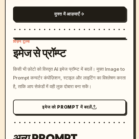
मुफ्त में आज़माएँ
विज़न टूल्स
इमेज से प्रॉम्प्ट
/imagine prompt: cinemati
किसी भी फ़ोटो को विस्तृत AI इमेज प्रॉम्प्ट में बदलें। मुफ़्त Image to
c, cyberpunk sunset, neon
Prompt कन्वर्टर कंपोज़िशन, स्टाइल और लाइटिंग का विश्लेषण करता
colors, 8k --v 6.0
है, ताकि आप सेकंडों में वही लुक दोबारा बना सकें।
इमेज को PROMPT में बदलें
अन्य PROMPT