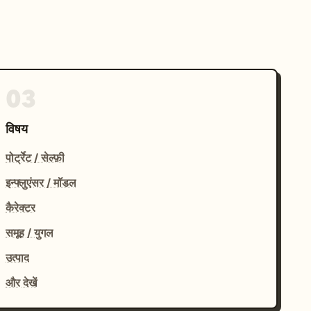
03
विषय
पोर्ट्रेट / सेल्फ़ी
इन्फ्लुएंसर / मॉडल
कैरेक्टर
समूह / युगल
उत्पाद
और देखें