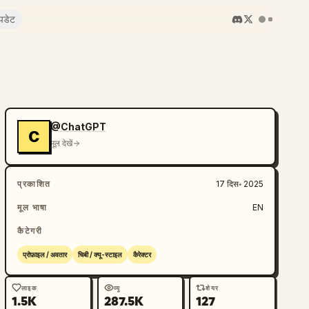
पडेट
@ChatGPT
C
मूल देखें
प्रकाशित
17 दिस॰ 2025
मूल भाषा
EN
कैटेगरी
प्रोफ़ाइल / अवतार
चिबी / क्यू-स्टाइल
कैरेक्टर
लाइक
व्यू
शेयर
1.5K
287.5K
127