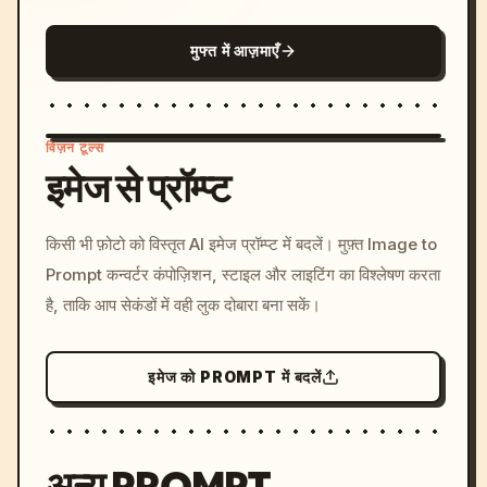
मुफ्त में आज़माएँ
विज़न टूल्स
इमेज से प्रॉम्प्ट
/imagine prompt: cinemati
किसी भी फ़ोटो को विस्तृत AI इमेज प्रॉम्प्ट में बदलें। मुफ़्त Image to
c, cyberpunk sunset, neon
Prompt कन्वर्टर कंपोज़िशन, स्टाइल और लाइटिंग का विश्लेषण करता
colors, 8k --v 6.0
है, ताकि आप सेकंडों में वही लुक दोबारा बना सकें।
इमेज को PROMPT में बदलें
अन्य PROMPT