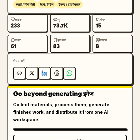
स्याही / चीनी शैली
रेट्रो / विंटेज
टेक्स्ट / टाइपोग्राफी
लाइक
व्यू
शेयर
233
73.7K
15
कमेंट
बुकमार्क
कोट्स
61
83
8
शेयर करें
Go beyond generating इमेज
Collect materials, process them, generate
finished work, and distribute it from one AI
workspace.