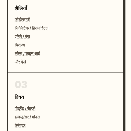
शैलियाँ
फोटोग्राफी
सिनेमैटिक / फ़िल्म स्टिल
एनिमे / मंगा
चित्रण
स्केच / लाइन आर्ट
और देखें
03
विषय
पोर्ट्रेट / सेल्फ़ी
इन्फ्लुएंसर / मॉडल
कैरेक्टर