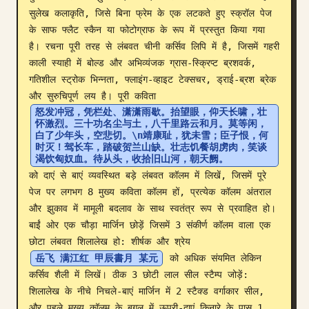
सुलेख कलाकृति, जिसे बिना फ्रेम के एक लटकते हुए स्क्रॉल पेज 
ब्लॉग
के साफ फ्लैट स्कैन या फोटोग्राफ के रूप में प्रस्तुत किया गया 
है। रचना पूरी तरह से लंबवत चीनी कर्सिव लिपि में है, जिसमें गहरी 
काली स्याही में बोल्ड और अभिव्यंजक ग्रास-स्क्रिप्ट ब्रशवर्क, 
अपडेट
गतिशील स्ट्रोक भिन्नता, फ्लाइंग-व्हाइट टेक्सचर, ड्राई-ब्रश ब्रेक 
और सुरुचिपूर्ण लय है। पूरी कविता 
怒发冲冠，凭栏处、潇潇雨歇。抬望眼，仰天长啸，壮
怀激烈。三十功名尘与土，八千里路云和月。莫等闲，
白了少年头，空悲切。\n靖康耻，犹未雪；臣子恨，何
时灭！驾长车，踏破贺兰山缺。壮志饥餐胡虏肉，笑谈
渴饮匈奴血。待从头，收拾旧山河，朝天阙。
को दाएं से बाएं व्यवस्थित बड़े लंबवत कॉलम में लिखें, जिसमें पूरे 
पेज पर लगभग 8 मुख्य कविता कॉलम हों, प्रत्येक कॉलम अंतराल 
और झुकाव में मामूली बदलाव के साथ स्वतंत्र रूप से प्रवाहित हो। 
बाईं ओर एक चौड़ा मार्जिन छोड़ें जिसमें 3 संकीर्ण कॉलम वाला एक 
छोटा लंबवत शिलालेख हो: शीर्षक और श्रेय 
岳飞 满江红 甲辰書月 某元
 को अधिक संयमित लेकिन 
कर्सिव शैली में लिखें। ठीक 3 छोटी लाल सील स्टैम्प जोड़ें: 
शिलालेख के नीचे निचले-बाएं मार्जिन में 2 स्टैक्ड वर्गाकार सील, 
और पहले मुख्य कॉलम के बगल में ऊपरी-दाएं किनारे के पास 1 