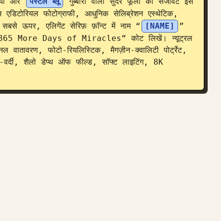
जिया और 
पेस्टल ब्लू
 गुब्बारों वाली सुंदर फूलों की सजावट इस 
 एडिटोरियल फोटोग्राफी, आधुनिक सेलिब्रेशन एस्थेटिक, 
। सबसे ऊपर, एलिगेंट सेरिफ़ फ़ॉन्ट में नाम “
[NAME]
” 
“365 More Days of Miracles” कोट लिखें। न्यूट्रल 
िल वातावरण, फोटो-रियलिस्टिक, मैगज़ीन-क्वालिटी पोर्ट्रेट, 
राम-वर्दी, शैलो डेप्थ ऑफ फील्ड, सॉफ्ट लाइटिंग, 8K 