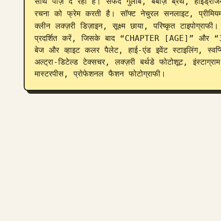
साथ पोज़ दे रहा है। सफेद गुलाब, बेबीज़ ब्रेथ, हाइड्रें
रचना को फ्रेम करती है। सॉफ्ट नेचुरल सनलाइट, प्रीमियम
क्लीन लक्ज़री डिज़ाइन, सूक्ष्म छाया, परिष्कृत टाइपोग्राफी
प्रदर्शित करें, जिसके बाद “CHAPTER [AGE]” और 
बेज और व्हाइट कलर पैलेट, हाई-एंड इवेंट स्टाइलिंग, स्वप्न
अल्ट्रा-डिटेल्ड टेक्सचर, लक्ज़री बर्थडे फोटोशूट, इंस्टाग्
मास्टरपीस, प्रोफेशनल फैशन फोटोग्राफी।