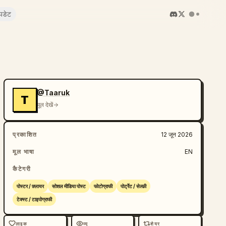
पडेट
@Taaruk
T
मूल देखें
प्रकाशित
12 जून 2026
मूल भाषा
EN
कैटेगरी
पोस्टर / फ़्लायर
सोशल मीडिया पोस्ट
फोटोग्राफी
पोर्ट्रेट / सेल्फ़ी
टेक्स्ट / टाइपोग्राफी
लाइक
व्यू
शेयर