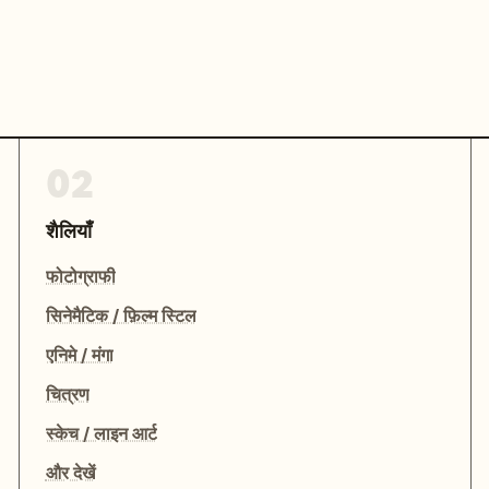
02
शैलियाँ
फोटोग्राफी
सिनेमैटिक / फ़िल्म स्टिल
एनिमे / मंगा
चित्रण
स्केच / लाइन आर्ट
और देखें