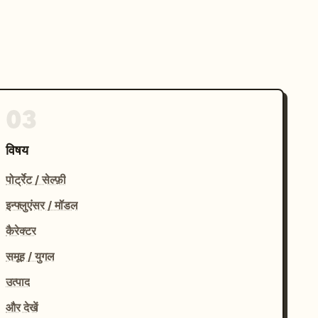
03
विषय
पोर्ट्रेट / सेल्फ़ी
इन्फ्लुएंसर / मॉडल
कैरेक्टर
समूह / युगल
उत्पाद
और देखें