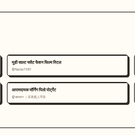
मूडी साल्ट फ्लैट फैशन फिल्म स्टिल
@Nailai7981
आरामदायक मॉर्निंग पिलो पोर्ट्रेट
@serein ｜买美股上币安