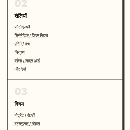
02
शैलियाँ
फोटोग्राफी
सिनेमैटिक / फ़िल्म स्टिल
एनिमे / मंगा
चित्रण
स्केच / लाइन आर्ट
और देखें
03
विषय
पोर्ट्रेट / सेल्फ़ी
इन्फ्लुएंसर / मॉडल