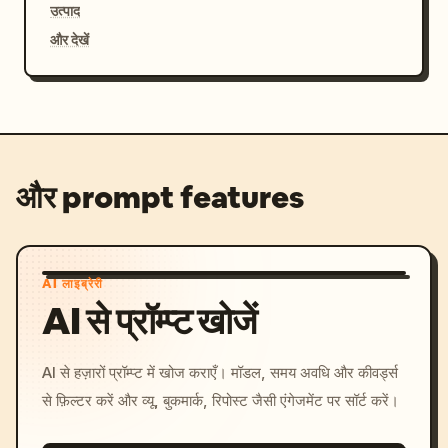
उत्पाद
और देखें
और prompt features
AI लाइब्रेरी
AI से प्रॉम्प्ट खोजें
AI से हज़ारों प्रॉम्प्ट में खोज कराएँ। मॉडल, समय अवधि और कीवर्ड्स
से फ़िल्टर करें और व्यू, बुकमार्क, रिपोस्ट जैसी एंगेजमेंट पर सॉर्ट करें।