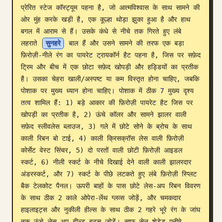
प्रेरित स्टेज कॉस्ट्यूम पहना है, जो आत्मविश्वास के साथ सामने की 
ब्लॉग
ओर मुंह करके खड़ी है, एक कूल्हा थोड़ा झुका हुआ है और हाथ 
बगल में आराम से हैं। उसके कंधे से नीचे तक गिरते हुए लंबे 
लहराते 
सुनहरे
 बाल हैं और उसने सामने की तरफ एक बड़ा 
अपडेट
फ़िरोज़ी-नीले रंग का पायरेट ट्रायकॉर्न हैट पहना है, जिस पर सफ़ेद 
ट्रिम और बीच में एक छोटा सफ़ेद खोपड़ी और हड्डियों का प्रतीक 
है। उसका चेहरा खाली/अस्पष्ट या कम विस्तृत होना चाहिए, जबकि 
पोशाक पर मुख्य ध्यान होना चाहिए। पोशाक में ठीक 7 मुख्य दृश्य 
तत्व शामिल हैं: 1) बड़े आकार की फ़िरोज़ी पायरेट हैट जिस पर 
खोपड़ी का प्रतीक है, 2) ऊंचे कॉलर और सामने झालर वाली 
सफ़ेद स्लीवलेस ब्लाउज, 3) गले में छोटे सोने के ब्रोच के साथ 
काली रिबन बो टाई, 4) काली क्रिसक्रॉस लेस वाली फ़िरोज़ी 
कोर्सेट वेस्ट सिंचर, 5) दो परतों वाली छोटी फ़िरोज़ी आइडल 
स्कर्ट, 6) नीली स्कर्ट के नीचे दिखाई देने वाली काली झालरदार 
अंडरस्कर्ट, और 7) स्कर्ट के पीछे लटकते हुए लंबे फ़िरोज़ी स्प्लिट 
बैक टेलकोट पैनल। ऊपरी बाहों के पास छोटे लेस-अप रिबन विवरण 
के साथ ठीक 2 काले ओपेरा-लेंथ ग्लव्स जोड़ें, और चमकदार 
हाइलाइट्स और नुकीली हील्स के साथ ठीक 2 गहरे भूरे रंग के जांघ 
तक ऊंचे लेस-अप हील्ड बूट्स जोड़ें। साफ़ सेल-शेडेड एनीमे 