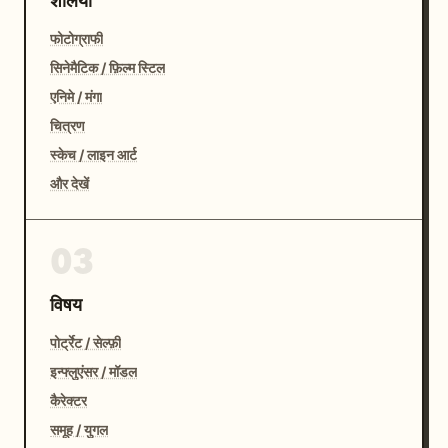
शैलियाँ
फोटोग्राफी
सिनेमैटिक / फ़िल्म स्टिल
एनिमे / मंगा
चित्रण
स्केच / लाइन आर्ट
और देखें
03
विषय
पोर्ट्रेट / सेल्फ़ी
इन्फ्लुएंसर / मॉडल
कैरेक्टर
समूह / युगल