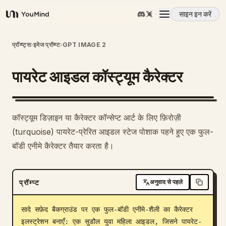
साइन इन करें
YouMind
अवलोकन
प्रॉम्प्ट्स
›
इमेज प्रॉम्प्ट
›
GPT IMAGE 2
पायरेट आइडल कॉस्ट्यूम कैरेक्टर
उपयोग के मामले
कौशल
कॉस्ट्यूम डिज़ाइन या कैरेक्टर कॉन्सेप्ट आर्ट के लिए फ़िरोज़ी
(turquoise) पायरेट-प्रेरित आइडल स्टेज पोशाक पहने हुए एक फुल-
प्रॉम्प्ट
बॉडी एनीमे कैरेक्टर तैयार करता है।
मूल्य निर्धारण
प्रॉम्प्ट
अनुवाद से पहले
डाउनलोड
सादे सफ़ेद बैकग्राउंड पर एक फुल-बॉडी एनीमे-शैली का कैरेक्टर 
इलस्ट्रेशन बनाएँ: एक सुडौल युवा महिला आइडल, जिसने पायरेट-