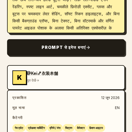
रेंडरिंग, स्पष्ट लाइन आर्ट, चमकीले फ़िरोज़ी एक्सेंट, ग्लव्स और 
बूट्स पर चमकदार लेदर शेडिंग, सॉफ्ट स्किन हाइलाइट्स, और बिना 
किसी बैकग्राउंड प्रॉप्स, बिना टेक्स्ट, बिना वॉटरमार्क और वर्णित 
पायरेट आइडल पोशाक के अलावा किसी अतिरिक्त एक्सेसरीज़ के 
बिना एक केंद्रित कैरेक्टर-शीट कंपोज़िशन का उपयोग करें। कुल 
मूड: टील, सफ़ेद, काले और गहरे भूरे रंग में ग्लैमरस लाइव-
PROMPT से इमेज बनाएं
परफॉर्मेंस पायरेट आइडल कॉस्ट्यूम डिज़ाइन।
@Kei🍤衣装本舗
K
मूल देखें
प्रकाशित
12 जून 2026
मूल भाषा
EN
कैटेगरी
गेम एसेट
प्रोडक्ट मार्केटिंग
एनिमे / मंगा
चित्रण
कैरेक्टर
फ़ैशन आइटम