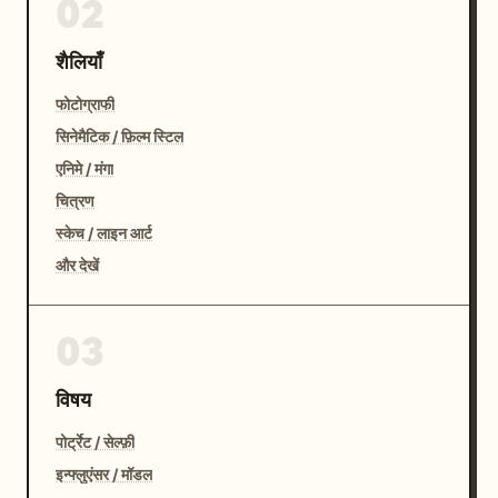
02
शैलियाँ
फोटोग्राफी
सिनेमैटिक / फ़िल्म स्टिल
एनिमे / मंगा
चित्रण
स्केच / लाइन आर्ट
और देखें
03
विषय
पोर्ट्रेट / सेल्फ़ी
इन्फ्लुएंसर / मॉडल