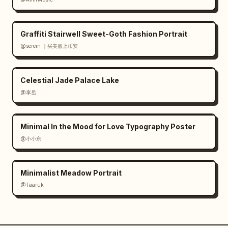
Graffiti Stairwell Sweet-Goth Fashion Portrait
@serein ｜买美股上币安
Celestial Jade Palace Lake
@李岳
Minimal In the Mood for Love Typography Poster
@小小东
Minimalist Meadow Portrait
@Taaruk