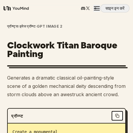
साइन इन करें
YouMind
अवलोकन
प्रॉम्प्ट्स
›
इमेज प्रॉम्प्ट
›
GPT IMAGE 2
Clockwork Titan Baroque
उपयोग के मामले
Painting
कौशल
Generates a dramatic classical oil-painting-style
प्रॉम्प्ट
scene of a golden mechanical deity descending from
storm clouds above an awestruck ancient crowd.
मूल्य निर्धारण
प्रॉम्प्ट
डाउनलोड
Create a monumental 