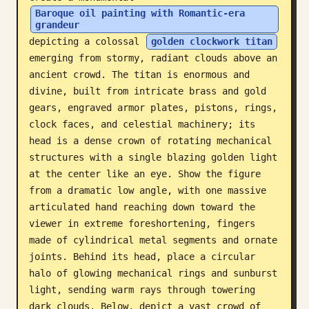
Baroque oil painting with Romantic-era 
ब्लॉग
grandeur
depicting a colossal 
golden clockwork titan
emerging from stormy, radiant clouds above an 
अपडेट
ancient crowd. The titan is enormous and 
divine, built from intricate brass and gold 
gears, engraved armor plates, pistons, rings, 
clock faces, and celestial machinery; its 
head is a dense crown of rotating mechanical 
structures with a single blazing golden light 
at the center like an eye. Show the figure 
from a dramatic low angle, with one massive 
articulated hand reaching down toward the 
viewer in extreme foreshortening, fingers 
made of cylindrical metal segments and ornate 
joints. Behind its head, place a circular 
halo of glowing mechanical rings and sunburst 
light, sending warm rays through towering 
dark clouds. Below, depict a vast crowd of 