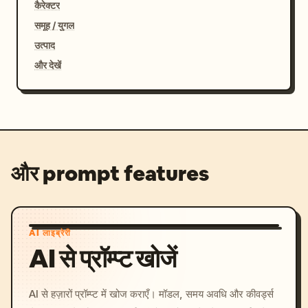
कैरेक्टर
समूह / युगल
उत्पाद
और देखें
और prompt features
AI लाइब्रेरी
AI से प्रॉम्प्ट खोजें
AI से हज़ारों प्रॉम्प्ट में खोज कराएँ। मॉडल, समय अवधि और कीवर्ड्स