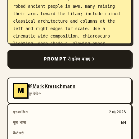
robed ancient people in awe, many raising 
their arms toward the titan; include ruined 
classical architecture and columns at the 
left and right edges for scale. Use a 
cinematic wide composition, chiaroscuro 
lighting, deep shadows, glowing amber 
highlights, smoky atmosphere, turbulent 
clouds, dense painterly brushwork, intricate 
PROMPT से इमेज बनाएं
detail, mythic apocalyptic mood, and museum-
quality classical realism. Keep the palette 
dominated by 
@Mark Kretschmann
antique gold, bronze, umber, charcoal gray, 
M
and warm celestial amber
मूल देखें
. No modern text, no sci-fi neon, no cartoon 
styling; make it feel like a lost grand 
प्रकाशित
2 मई 2026
master painting of a divine machine 
मूल भाषा
EN
descending from heaven.
कैटेगरी