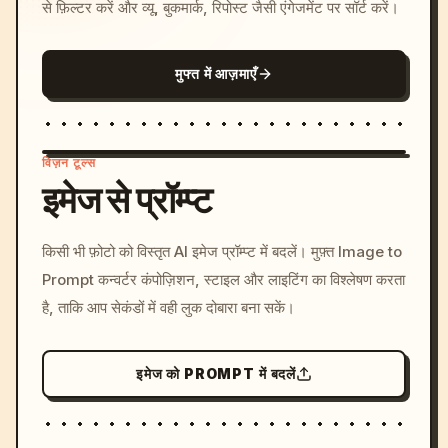
से फ़िल्टर करें और व्यू, बुकमार्क, रिपोस्ट जैसी एंगेजमेंट पर सॉर्ट करें।
मुफ्त में आज़माएँ
विज़न टूल्स
इमेज से प्रॉम्प्ट
/imagine prompt: cinemati
किसी भी फ़ोटो को विस्तृत AI इमेज प्रॉम्प्ट में बदलें। मुफ़्त Image to
c, cyberpunk sunset, neon
Prompt कन्वर्टर कंपोज़िशन, स्टाइल और लाइटिंग का विश्लेषण करता
colors, 8k --v 6.0
है, ताकि आप सेकंडों में वही लुक दोबारा बना सकें।
इमेज को PROMPT में बदलें