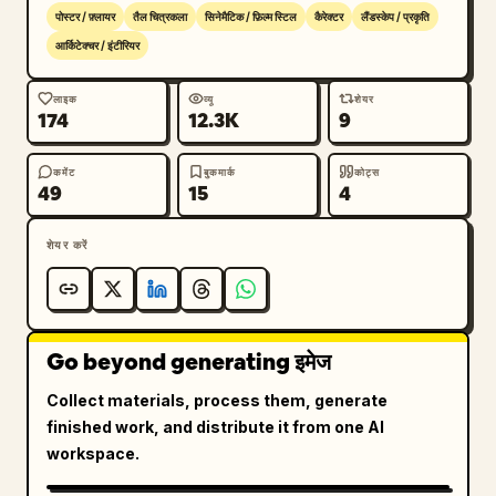
पोस्टर / फ़्लायर
तैल चित्रकला
सिनेमैटिक / फ़िल्म स्टिल
कैरेक्टर
लैंडस्केप / प्रकृति
आर्किटेक्चर / इंटीरियर
लाइक
व्यू
शेयर
174
12.3K
9
कमेंट
बुकमार्क
कोट्स
49
15
4
शेयर करें
Go beyond generating इमेज
Collect materials, process them, generate
finished work, and distribute it from one AI
workspace.