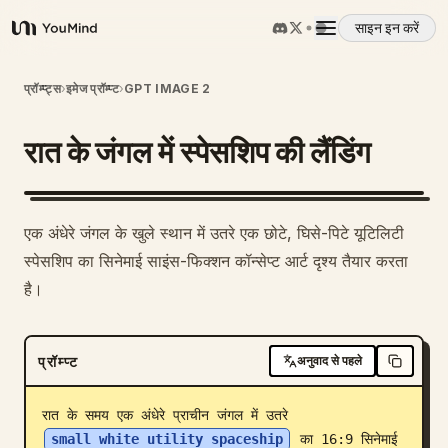
साइन इन करें
YouMind
अवलोकन
प्रॉम्प्ट्स
›
इमेज प्रॉम्प्ट
›
GPT IMAGE 2
रात के जंगल में स्पेसशिप की लैंडिंग
उपयोग के मामले
कौशल
एक अंधेरे जंगल के खुले स्थान में उतरे एक छोटे, घिसे-पिटे यूटिलिटी
स्पेसशिप का सिनेमाई साइंस-फिक्शन कॉन्सेप्ट आर्ट दृश्य तैयार करता
प्रॉम्प्ट
है।
मूल्य निर्धारण
प्रॉम्प्ट
अनुवाद से पहले
डाउनलोड
रात के समय एक अंधेरे प्राचीन जंगल में उतरे 
small white utility spaceship
 का 16:9 सिनेमाई 