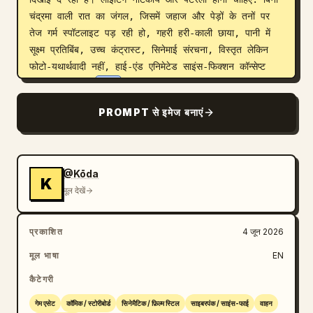
चंद्रमा वाली रात का जंगल, जिसमें जहाज और पेड़ों के तनों पर 
तेज गर्म स्पॉटलाइट पड़ रही हो, गहरी हरी-काली छाया, पानी में 
सूक्ष्म प्रतिबिंब, उच्च कंट्रास्ट, सिनेमाई संरचना, विस्तृत लेकिन 
फोटो-यथार्थवादी नहीं, हाई-एंड एनिमेटेड साइंस-फिक्शन कॉन्सेप्ट 
आर्ट से प्रेरित। 
379
 का उपयोग सबसे बड़े साइड नंबर के रूप 
में करें, 
E10
 का उपयोग काले कॉकपिट-साइड लेबल के रूप में 
PROMPT से इमेज बनाएं
करें, 
dark redwood forest at night
 और 
quiet mysterious landing site
 का उपयोग करें। 
अतिरिक्त पठनीय टेक्स्ट से बचें, आधुनिक कारों या इमारतों से बचें, 
चमकीले दिन के आकाश से बचें, और जहाज को जमीन पर रखें 
@Kōda
K
और जंगल के खुले स्थान के साथ आंशिक रूप से एकीकृत रखें।
मूल देखें
प्रकाशित
4 जून 2026
मूल भाषा
EN
कैटेगरी
गेम एसेट
कॉमिक / स्टोरीबोर्ड
सिनेमैटिक / फ़िल्म स्टिल
साइबरपंक / साइंस-फाई
वाहन