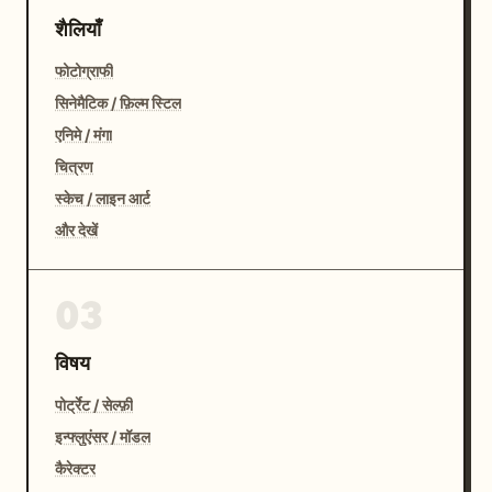
शैलियाँ
फोटोग्राफी
सिनेमैटिक / फ़िल्म स्टिल
एनिमे / मंगा
चित्रण
स्केच / लाइन आर्ट
और देखें
03
विषय
पोर्ट्रेट / सेल्फ़ी
इन्फ्लुएंसर / मॉडल
कैरेक्टर