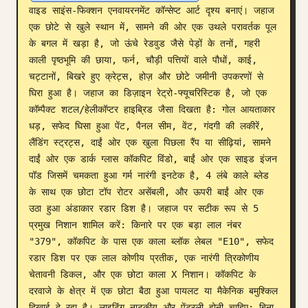
वाइड साइंस-फिक्शन एनवायरनमेंट कॉन्सेप्ट आर्ट दृश्य बनाएं। जहाज 
ब्लॉग
एक छोटे से खुले स्थान में, सामने की ओर एक उथले परावर्तक पूल 
के बगल में खड़ा है, जो ऊंचे रेडवुड जैसे पेड़ों के तनों, गहरी 
काली पृष्ठभूमि की छाया, फर्न, चौड़ी पत्तियों वाले पौधों, काई, 
अपडेट
चट्टानों, बिखरे हुए क्रेट्स, होज़ और छोटे जमीनी उपकरणों से 
घिरा हुआ है। जहाज का डिज़ाइन रेट्रो-फ्यूचरिस्टिक है, जो एक 
कॉम्पैक्ट शटल/हेलीकॉप्टर हाइब्रिड जैसा दिखता है: गोल आयताकार 
धड़, सफेद घिसा हुआ पेंट, पैनल सीम, वेंट, गंदगी की लकीरें, 
लैंडिंग स्ट्रट्स, दाईं ओर एक खुला पिछला रैंप या सीढ़ियां, सामने 
दाईं ओर एक डार्क ग्लास कॉकपिट विंडो, बाईं ओर एक साइड इंजन 
पॉड जिसमें चमकता हुआ गर्म नारंगी इनटेक है, 4 लंबे काले ब्लेड 
के साथ एक छोटा टॉप रोटर असेंबली, और ऊपरी बाईं ओर एक 
उठा हुआ अंडाकार रडार डिश है। जहाज पर सटीक रूप से 5 
प्रमुख निशान शामिल करें: किनारे पर एक बड़ा लाल नंबर 
"379", कॉकपिट के पास एक काला ब्लॉक लेबल "E10", सफेद 
रडार डिश पर एक लाल कोणीय प्रतीक, एक नारंगी त्रिकोणीय 
चेतावनी डिकल, और एक छोटा काला X निशान। कॉकपिट के 
दरवाजे के क्षेत्र में एक छोटा बैठा हुआ पायलट या मैकेनिक बमुश्किल 
दिखाई दे रहा है। लाइटिंग नाटकीय और पेंटरली होनी चाहिए: बिना 