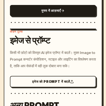
मुफ्त में आज़माएँ
विज़न टूल्स
इमेज से प्रॉम्प्ट
/imagine prompt: cinemati
किसी भी फ़ोटो को विस्तृत AI इमेज प्रॉम्प्ट में बदलें। मुफ़्त Image to
c, cyberpunk sunset, neon
Prompt कन्वर्टर कंपोज़िशन, स्टाइल और लाइटिंग का विश्लेषण करता
colors, 8k --v 6.0
है, ताकि आप सेकंडों में वही लुक दोबारा बना सकें।
इमेज को PROMPT में बदलें
अन्य PROMPT