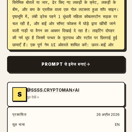
सिरेमिक बोतलें या जार, ढेर किए गए लकड़ी के क्रेट, लकड़ी के 
बीम, और कप के प्रतीक वाला एक गोल लटकता हुआ शॉप साइन। 
पृष्ठभूमि में, लंबी ड्रेस पहने 1 धुंधली महिला कोबलस्टोन सड़क पर 
चल रही है, और बाईं ओर सॉफ्ट फोकस में घोड़े द्वारा खींची जाने 
वाली गाड़ी या वैगन का आकार दिखाई दे रहा है। लाइटिंग दोपहर 
की गर्म धूप है जिसमें पत्थर के फुटपाथ और स्टॉल पर छितराई हुई 
छायाएँ हैं। एक पूर्ण गेम UI ओवरले शामिल करें: ऊपर-बाईं ओर 
जापानी क्वेस्ट टेक्स्ट "各地を冒険し、情報を集めよう" 
(स्थानीय क्षेत्रों का अन्वेषण करें और जानकारी एकत्र करें), नीचे-
PROMPT से इमेज बनाएं
बाईं ओर 2 छोटे आसन्न आइकन के साथ गोलाकार मिनीमैप, नीचे-
केंद्र में स्टेटस बार जो "Lv.12" और "1286/1286" को हरे 
HP बार के साथ दिखाता है, केंद्र-दाईं ओर स्पीच बबल आइकन 
और जापानी टेक्स्ट "話す" (बात करें) के साथ एक "A" बटन 
@SSSS.CRYPTOMAN⚡️AI
S
आइकन, और नीचे-दाईं ओर 4 गोलाकार एक्शन बटन जिनमें 1 बड़ा 
मूल देखें
नीला तलवार हमला बटन और उसके चारों ओर 3 छोटे स्किल बटन 
शामिल हैं। कुल मिलाकर अहसास एक उच्च-विवरण वाला JRPG 
प्रकाशित
26 अप्रैल 2026
टाउन सीन होना चाहिए, आरामदायक और चित्रमय, लेकिन एक 
अजीब ग्लिच वाले चेहरे के साथ जो छवि को एक भूतिया बग वाले 
मूल भाषा
EN
स्क्रीनशॉट जैसा बनाता है।