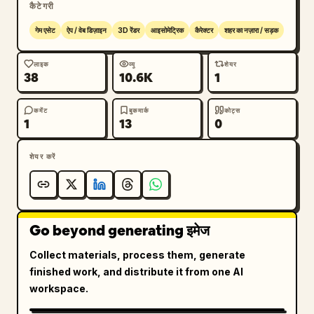
कैटेगरी
गेम एसेट
ऐप / वेब डिज़ाइन
3D रेंडर
आइसोमेट्रिक
कैरेक्टर
शहर का नज़ारा / सड़क
लाइक
व्यू
शेयर
38
10.6K
1
कमेंट
बुकमार्क
कोट्स
1
13
0
शेयर करें
Go beyond generating इमेज
Collect materials, process them, generate
finished work, and distribute it from one AI
workspace.