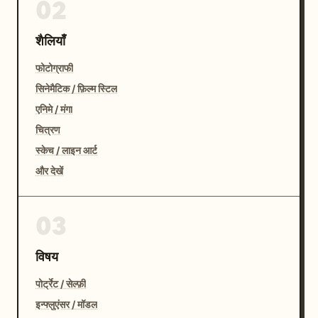
02
शैलियाँ
फोटोग्राफी
सिनेमैटिक / फ़िल्म स्टिल
एनिमे / मंगा
चित्रण
स्केच / लाइन आर्ट
और देखें
03
विषय
पोर्ट्रेट / सेल्फ़ी
इन्फ्लुएंसर / मॉडल