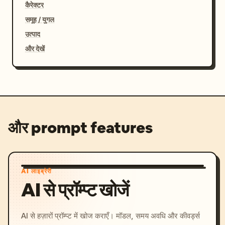
कैरेक्टर
समूह / युगल
उत्पाद
और देखें
और prompt features
AI लाइब्रेरी
AI से प्रॉम्प्ट खोजें
AI से हज़ारों प्रॉम्प्ट में खोज कराएँ। मॉडल, समय अवधि और कीवर्ड्स