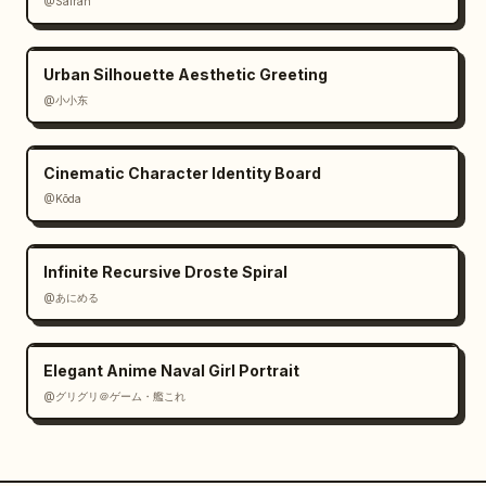
@Sairah
Urban Silhouette Aesthetic Greeting
@小小东
Cinematic Character Identity Board
@Kōda
Infinite Recursive Droste Spiral
@あにめる
Elegant Anime Naval Girl Portrait
@グリグリ＠ゲーム・艦これ