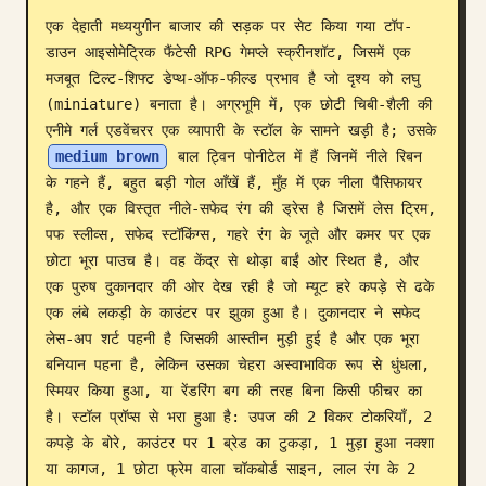
एक देहाती मध्ययुगीन बाजार की सड़क पर सेट किया गया टॉप-
ब्लॉग
डाउन आइसोमेट्रिक फैंटेसी RPG गेमप्ले स्क्रीनशॉट, जिसमें एक 
मजबूत टिल्ट-शिफ्ट डेप्थ-ऑफ-फील्ड प्रभाव है जो दृश्य को लघु 
अपडेट
(miniature) बनाता है। अग्रभूमि में, एक छोटी चिबी-शैली की 
एनीमे गर्ल एडवेंचरर एक व्यापारी के स्टॉल के सामने खड़ी है; उसके 
medium brown
 बाल ट्विन पोनीटेल में हैं जिनमें नीले रिबन 
के गहने हैं, बहुत बड़ी गोल आँखें हैं, मुँह में एक नीला पैसिफायर 
है, और एक विस्तृत नीले-सफेद रंग की ड्रेस है जिसमें लेस ट्रिम, 
पफ स्लीव्स, सफेद स्टॉकिंग्स, गहरे रंग के जूते और कमर पर एक 
छोटा भूरा पाउच है। वह केंद्र से थोड़ा बाईं ओर स्थित है, और 
एक पुरुष दुकानदार की ओर देख रही है जो म्यूट हरे कपड़े से ढके 
एक लंबे लकड़ी के काउंटर पर झुका हुआ है। दुकानदार ने सफेद 
लेस-अप शर्ट पहनी है जिसकी आस्तीन मुड़ी हुई है और एक भूरा 
बनियान पहना है, लेकिन उसका चेहरा अस्वाभाविक रूप से धुंधला, 
स्मियर किया हुआ, या रेंडरिंग बग की तरह बिना किसी फीचर का 
है। स्टॉल प्रॉप्स से भरा हुआ है: उपज की 2 विकर टोकरियाँ, 2 
कपड़े के बोरे, काउंटर पर 1 ब्रेड का टुकड़ा, 1 मुड़ा हुआ नक्शा 
या कागज, 1 छोटा फ्रेम वाला चॉकबोर्ड साइन, लाल रंग के 2 