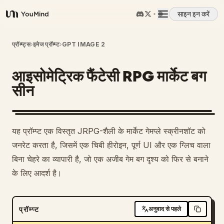
साइन इन करें
YouMind
अवलोकन
प्रॉम्प्ट्स
›
इमेज प्रॉम्प्ट
›
GPT IMAGE 2
आइसोमेट्रिक फैंटेसी RPG मार्केट बग
उपयोग के मामले
सीन
कौशल
यह प्रॉम्प्ट एक विस्तृत JRPG-शैली के मार्केट गेमप्ले स्क्रीनशॉट को
प्रॉम्प्ट
जनरेट करता है, जिसमें एक चिबी हीरोइन, पूर्ण UI और एक ग्लिच वाला
बिना चेहरे का व्यापारी है, जो एक अजीब गेम बग दृश्य को फिर से बनाने
के लिए आदर्श है।
मूल्य निर्धारण
डाउनलोड
प्रॉम्प्ट
अनुवाद से पहले