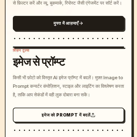
से फ़िल्टर करें और व्यू, बुकमार्क, रिपोस्ट जैसी एंगेजमेंट पर सॉर्ट करें।
मुफ्त में आज़माएँ
विज़न टूल्स
इमेज से प्रॉम्प्ट
/imagine prompt: cinemati
किसी भी फ़ोटो को विस्तृत AI इमेज प्रॉम्प्ट में बदलें। मुफ़्त Image to
c, cyberpunk sunset, neon
Prompt कन्वर्टर कंपोज़िशन, स्टाइल और लाइटिंग का विश्लेषण करता
colors, 8k --v 6.0
है, ताकि आप सेकंडों में वही लुक दोबारा बना सकें।
इमेज को PROMPT में बदलें