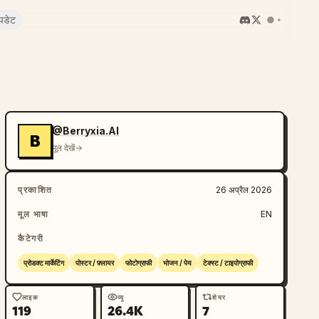
पडेट
@Berryxia.AI
B
मूल देखें
प्रकाशित
26 अप्रैल 2026
मूल भाषा
EN
कैटेगरी
प्रोडक्ट मार्केटिंग
पोस्टर / फ़्लायर
फोटोग्राफी
भोजन / पेय
टेक्स्ट / टाइपोग्राफी
लाइक
व्यू
शेयर
119
26.4K
7