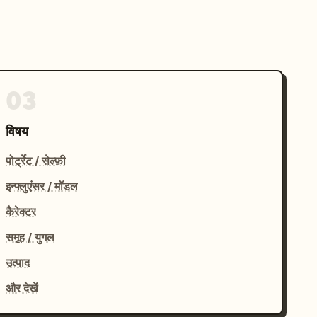
03
विषय
पोर्ट्रेट / सेल्फ़ी
इन्फ्लुएंसर / मॉडल
कैरेक्टर
समूह / युगल
उत्पाद
और देखें