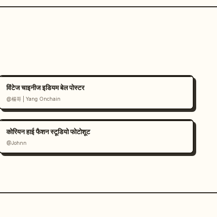
विंटेज चाइनीज इडियम बेल पोस्टर
@楊哥 | Yang Onchain
कोरियन हाई फैशन स्टूडियो फोटोशूट
@Johnn