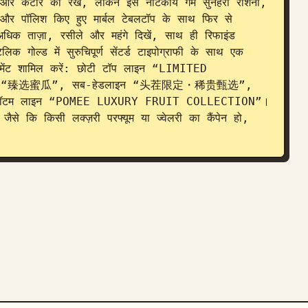
ल और कटोरे को रखें, लेकिन इसे नाटकीय गर्म सुनहरी रोशनी, 
ड और पॉलिश किए हुए मार्बल टेबलटॉप के साथ फिर से 
े अधिक ताज़ा, रसीले और महंगे दिखें, साथ ही रिफाइंड 
क गोल्ड में सुरुचिपूर्ण सेंटर्ड टाइपोग्राफी के साथ एक 
 एलिमेंट शामिल करें: छोटी टॉप लाइन “LIMITED 
ेडलाइन “臻选蜜瓜”, सब-हेडलाइन “头茬限定・稀贵甄选”, 
म लाइन “POMEE LUXURY FRUIT COLLECTION”। 
ैसे कि किसी लक्ज़री परफ्यूम या ज्वेलरी का कैंपेन हो, 