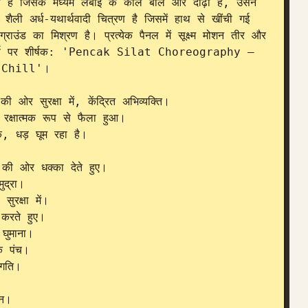
ष है जिसके मध्यम लंबाई के काले बाल और दाढ़ी है, उसने 
ैली अर्ध-यथार्थवादी चित्रण है जिसमें हाथ से खींची गई 
्राउंड का मिश्रण है। प्रत्येक पैनल में सूक्ष्म मोशन तीर और 
। शीर्ष पर शीर्षक: 'Pencak Silat Choreography – 
Chill'।

 ओर सुरक्षा में, केंद्रित अभिव्यक्ति।

्षात्मक रूप से फैला हुआ।

 धड़ घूम रहा है।

की ओर धक्का देते हुए।

द्रा।

क्षा में।

करते हुए।

ुमाना।

 पंच।

गति।

न।
