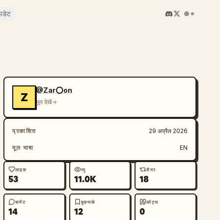
पडेट
@Zar⭕on
Z
मूल देखें
प्रकाशित
29 अप्रैल 2026
मूल भाषा
EN
लाइक
व्यू
शेयर
53
11.0K
18
कमेंट
बुकमार्क
कोट्स
14
12
0