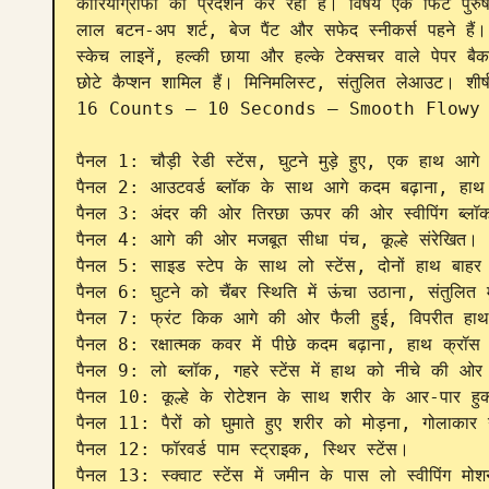
कोरियोग्राफी का प्रदर्शन कर रहा है। विषय एक फिट पुरु
लाल बटन-अप शर्ट, बेज पैंट और सफेद स्नीकर्स पहने हैं। श
स्केच लाइनें, हल्की छाया और हल्के टेक्सचर वाले पेपर बैकग
छोटे कैप्शन शामिल हैं। मिनिमलिस्ट, संतुलित लेआउट
16 Counts – 10 Seconds – Smooth Flowy 
पैनल 1: चौड़ी रेडी स्टेंस, घुटने मुड़े हुए, एक हाथ आगे की
पैनल 2: आउटवर्ड ब्लॉक के साथ आगे कदम बढ़ाना, हाथ रक
पैनल 3: अंदर की ओर तिरछा ऊपर की ओर स्वीपिंग ब्लॉक,
पैनल 4: आगे की ओर मजबूत सीधा पंच, कूल्हे संरेखित।

पैनल 5: साइड स्टेप के साथ लो स्टेंस, दोनों हाथ बाहर 
पैनल 6: घुटने को चैंबर स्थिति में ऊंचा उठाना, संतुलित मु
पैनल 7: फ्रंट किक आगे की ओर फैली हुई, विपरीत हाथ सुर
पैनल 8: रक्षात्मक कवर में पीछे कदम बढ़ाना, हाथ क्रॉस 
पैनल 9: लो ब्लॉक, गहरे स्टेंस में हाथ को नीचे की ओर घ
पैनल 10: कूल्हे के रोटेशन के साथ शरीर के आर-पार हुक
पैनल 11: पैरों को घुमाते हुए शरीर को मोड़ना, गोलाकार 
पैनल 12: फॉरवर्ड पाम स्ट्राइक, स्थिर स्टेंस।

पैनल 13: स्क्वाट स्टेंस में जमीन के पास लो स्वीपिंग मोश