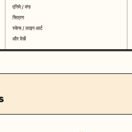
एनिमे / मंगा
चित्रण
स्केच / लाइन आर्ट
और देखें
s