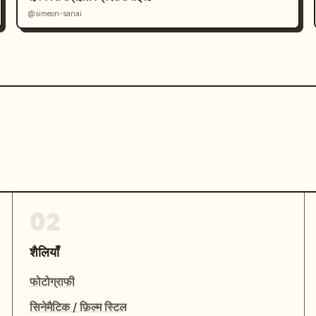
@simeon-sanai
02
शैलियाँ
फोटोग्राफी
सिनेमैटिक / फ़िल्म स्टिल