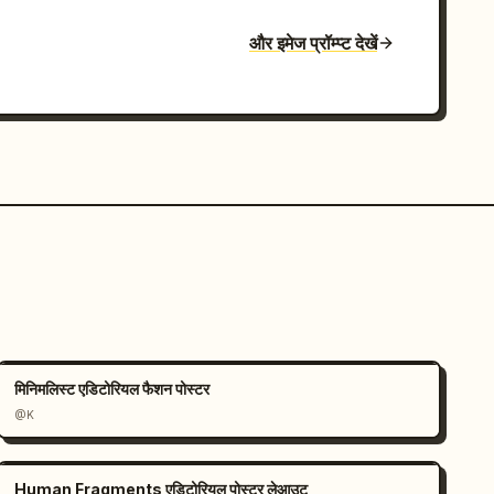
और इमेज प्रॉम्प्ट देखें
मिनिमलिस्ट एडिटोरियल फैशन पोस्टर
@K
Human Fragments एडिटोरियल पोस्टर लेआउट