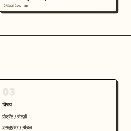
@Saul Goodman
03
विषय
पोर्ट्रेट / सेल्फ़ी
इन्फ्लुएंसर / मॉडल