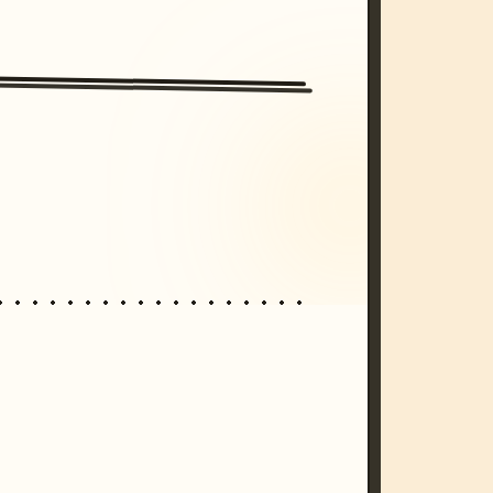
/imagine prompt: cinematic, cyberpunk s
unset, neon colors, 8k --v 6.0