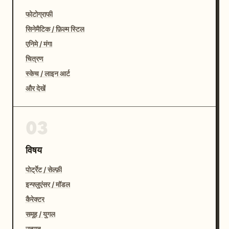
फोटोग्राफी
सिनेमैटिक / फ़िल्म स्टिल
एनिमे / मंगा
चित्रण
स्केच / लाइन आर्ट
और देखें
03
विषय
पोर्ट्रेट / सेल्फ़ी
इन्फ्लुएंसर / मॉडल
कैरेक्टर
समूह / युगल
उत्पाद