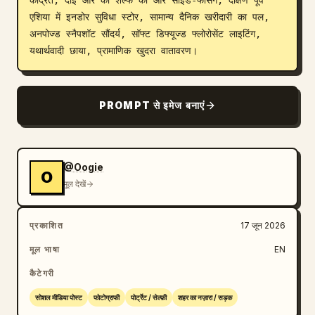
केंद्रित, दाईं ओर की शेल्फ की ओर साइड-फेसिंग, दक्षिण पूर्व 
एशिया में इनडोर सुविधा स्टोर, सामान्य दैनिक खरीदारी का पल, 
अनपोज्ड स्नैपशॉट सौंदर्य, सॉफ्ट डिफ्यूज्ड फ्लोरोसेंट लाइटिंग, 
यथार्थवादी छाया, प्रामाणिक खुदरा वातावरण।
PROMPT से इमेज बनाएं
@Oogie
O
मूल देखें
प्रकाशित
17 जून 2026
मूल भाषा
EN
कैटेगरी
सोशल मीडिया पोस्ट
फोटोग्राफी
पोर्ट्रेट / सेल्फ़ी
शहर का नज़ारा / सड़क