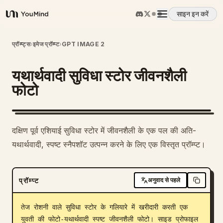
साइन इन करें
YouMind
अवलोकन
प्रॉम्प्ट्स
›
इमेज प्रॉम्प्ट
›
GPT IMAGE 2
यथार्थवादी सुविधा स्टोर जीवनशैली
उपयोग के मामले
फोटो
कौशल
दक्षिण पूर्व एशियाई सुविधा स्टोर में जीवनशैली के एक पल की अति-
प्रॉम्प्ट
यथार्थवादी, स्पष्ट स्नैपशॉट उत्पन्न करने के लिए एक विस्तृत प्रॉम्प्ट।
मूल्य निर्धारण
प्रॉम्प्ट
अनुवाद से पहले
डाउनलोड
तेज रोशनी वाले सुविधा स्टोर के गलियारे में खरीदारी करती एक 
युवती की फोटो-यथार्थवादी स्पष्ट जीवनशैली फोटो। साइड प्रोफाइल 