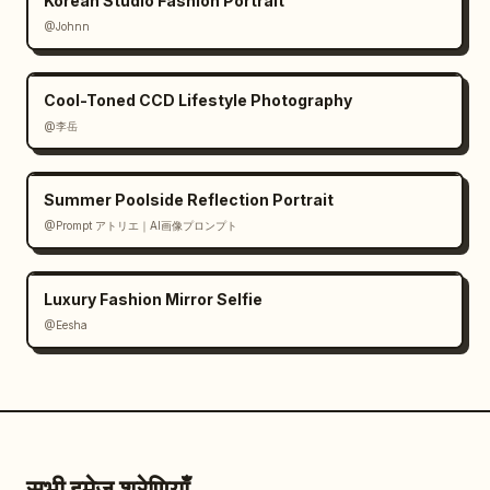
Korean Studio Fashion Portrait
@Johnn
Cool-Toned CCD Lifestyle Photography
@李岳
Summer Poolside Reflection Portrait
@Prompt アトリエ｜AI画像プロンプト
Luxury Fashion Mirror Selfie
@Eesha
सभी इमेज श्रेणियाँ