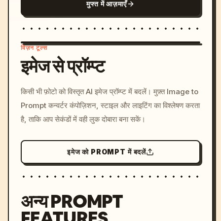
मुफ्त में आज़माएँ
विज़न टूल्स
इमेज से प्रॉम्प्ट
/imagine prompt: cinemati
किसी भी फ़ोटो को विस्तृत AI इमेज प्रॉम्प्ट में बदलें। मुफ़्त Image to
c, cyberpunk sunset, neon
Prompt कन्वर्टर कंपोज़िशन, स्टाइल और लाइटिंग का विश्लेषण करता
colors, 8k --v 6.0
है, ताकि आप सेकंडों में वही लुक दोबारा बना सकें।
इमेज को PROMPT में बदलें
अन्य PROMPT
FEATURES