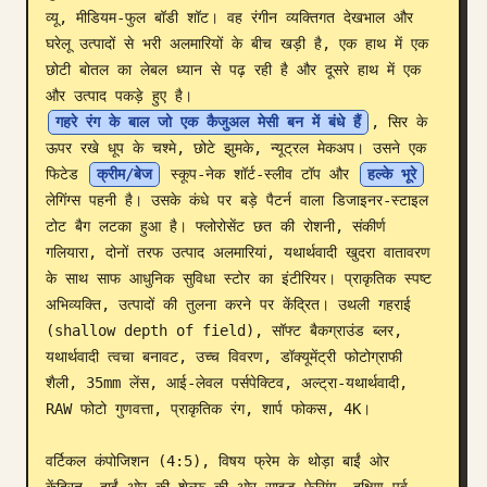
व्यू, मीडियम-फुल बॉडी शॉट। वह रंगीन व्यक्तिगत देखभाल और 
ब्लॉग
घरेलू उत्पादों से भरी अलमारियों के बीच खड़ी है, एक हाथ में एक 
छोटी बोतल का लेबल ध्यान से पढ़ रही है और दूसरे हाथ में एक 
और उत्पाद पकड़े हुए है। 
अपडेट
गहरे रंग के बाल जो एक कैजुअल मेसी बन में बंधे हैं
, सिर के 
ऊपर रखे धूप के चश्मे, छोटे झुमके, न्यूट्रल मेकअप। उसने एक 
फिटेड 
क्रीम/बेज
 स्कूप-नेक शॉर्ट-स्लीव टॉप और 
हल्के भूरे
लेगिंग्स पहनी है। उसके कंधे पर बड़े पैटर्न वाला डिजाइनर-स्टाइल 
टोट बैग लटका हुआ है। फ्लोरोसेंट छत की रोशनी, संकीर्ण 
गलियारा, दोनों तरफ उत्पाद अलमारियां, यथार्थवादी खुदरा वातावरण 
के साथ साफ आधुनिक सुविधा स्टोर का इंटीरियर। प्राकृतिक स्पष्ट 
अभिव्यक्ति, उत्पादों की तुलना करने पर केंद्रित। उथली गहराई 
(shallow depth of field), सॉफ्ट बैकग्राउंड ब्लर, 
यथार्थवादी त्वचा बनावट, उच्च विवरण, डॉक्यूमेंट्री फोटोग्राफी 
शैली, 35mm लेंस, आई-लेवल पर्सपेक्टिव, अल्ट्रा-यथार्थवादी, 
RAW फोटो गुणवत्ता, प्राकृतिक रंग, शार्प फोकस, 4K।

वर्टिकल कंपोजिशन (4:5), विषय फ्रेम के थोड़ा बाईं ओर 