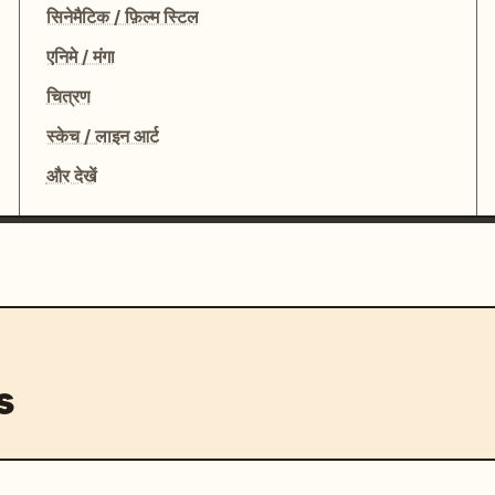
सिनेमैटिक / फ़िल्म स्टिल
एनिमे / मंगा
चित्रण
स्केच / लाइन आर्ट
और देखें
s