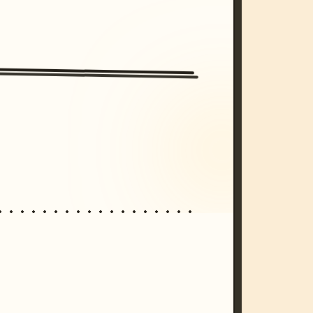
/imagine prompt: cinematic, cyberpunk s
unset, neon colors, 8k --v 6.0