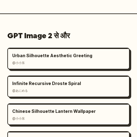
GPT Image 2 से और
Urban Silhouette Aesthetic Greeting
@小小东
Infinite Recursive Droste Spiral
@あにめる
Chinese Silhouette Lantern Wallpaper
@小小东