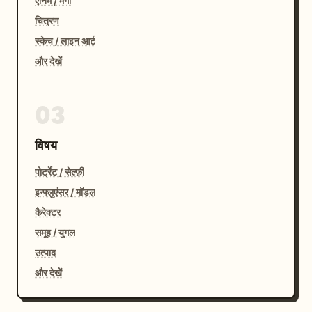
एनिमे / मंगा
चित्रण
स्केच / लाइन आर्ट
और देखें
03
विषय
पोर्ट्रेट / सेल्फ़ी
इन्फ्लुएंसर / मॉडल
कैरेक्टर
समूह / युगल
उत्पाद
और देखें