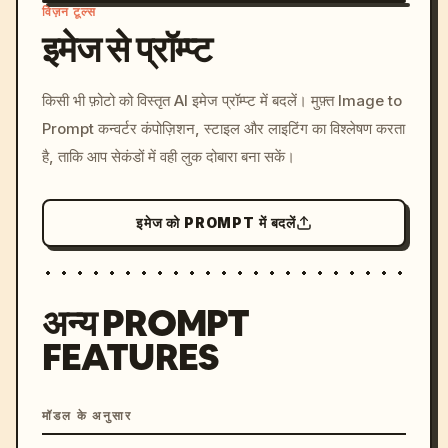
विज़न टूल्स
इमेज से प्रॉम्प्ट
/imagine prompt: cinemati
किसी भी फ़ोटो को विस्तृत AI इमेज प्रॉम्प्ट में बदलें। मुफ़्त Image to
c, cyberpunk sunset, neon
Prompt कन्वर्टर कंपोज़िशन, स्टाइल और लाइटिंग का विश्लेषण करता
colors, 8k --v 6.0
है, ताकि आप सेकंडों में वही लुक दोबारा बना सकें।
इमेज को PROMPT में बदलें
अन्य PROMPT
FEATURES
मॉडल के अनुसार