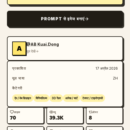
ब्लॉग
PROMPT से इमेज बनाएं
अपडेट
@AB Kuai.Dong
A
मूल देखें
प्रकाशित
17 अप्रैल 2026
मूल भाषा
ZH
कैटेगरी
ऐप / वेब डिज़ाइन
मिनिमलिज़्म
3D रेंडर
आरेख / चार्ट
टेक्स्ट / टाइपोग्राफी
लाइक
व्यू
शेयर
70
39.3K
8