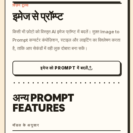
विज़न टूल्स
इमेज से प्रॉम्प्ट
/imagine prompt: cinemati
किसी भी फ़ोटो को विस्तृत AI इमेज प्रॉम्प्ट में बदलें। मुफ़्त Image to
c, cyberpunk sunset, neon
Prompt कन्वर्टर कंपोज़िशन, स्टाइल और लाइटिंग का विश्लेषण करता
colors, 8k --v 6.0
है, ताकि आप सेकंडों में वही लुक दोबारा बना सकें।
इमेज को PROMPT में बदलें
अन्य PROMPT
FEATURES
मॉडल के अनुसार