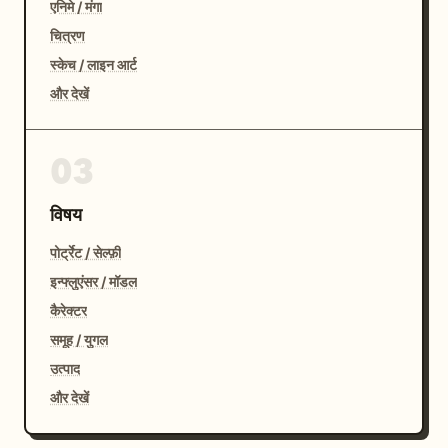
एनिमे / मंगा
चित्रण
स्केच / लाइन आर्ट
और देखें
03
विषय
पोर्ट्रेट / सेल्फ़ी
इन्फ्लुएंसर / मॉडल
कैरेक्टर
समूह / युगल
उत्पाद
और देखें