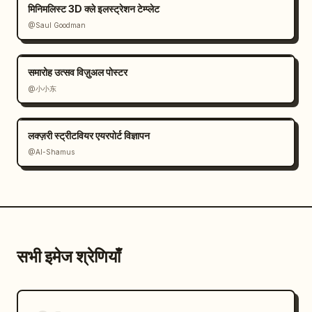
मिनिमलिस्ट 3D क्ले इलस्ट्रेशन टेम्प्लेट
@Saul Goodman
समारोह उत्सव विज़ुअल पोस्टर
@小小东
लक्ज़री स्ट्रीटवियर एयरपोर्ट विज्ञापन
@Al-Shamus
सभी इमेज श्रेणियाँ