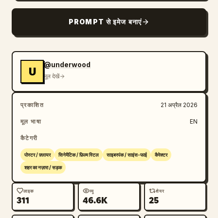
ब्लॉग
PROMPT से इमेज बनाएं
अपडेट
@underwood
U
मूल देखें
प्रकाशित
21 अप्रैल 2026
मूल भाषा
EN
कैटेगरी
पोस्टर / फ़्लायर
सिनेमैटिक / फ़िल्म स्टिल
साइबरपंक / साइंस-फाई
कैरेक्टर
शहर का नज़ारा / सड़क
लाइक
व्यू
शेयर
311
46.6K
25