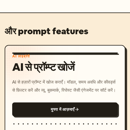
और prompt features
AI लाइब्रेरी
AI से प्रॉम्प्ट खोजें
AI से हज़ारों प्रॉम्प्ट में खोज कराएँ। मॉडल, समय अवधि और कीवर्ड्स
से फ़िल्टर करें और व्यू, बुकमार्क, रिपोस्ट जैसी एंगेजमेंट पर सॉर्ट करें।
मुफ्त में आज़माएँ