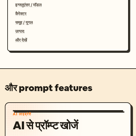
इन्फ्लुएंसर / मॉडल
कैरेक्टर
समूह / युगल
उत्पाद
और देखें
और prompt features
AI लाइब्रेरी
AI से प्रॉम्प्ट खोजें