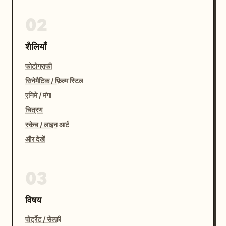
02
शैलियाँ
फोटोग्राफी
सिनेमैटिक / फ़िल्म स्टिल
एनिमे / मंगा
चित्रण
स्केच / लाइन आर्ट
और देखें
03
विषय
पोर्ट्रेट / सेल्फ़ी