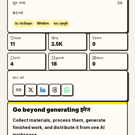
मूल भाषा
EN
कैटेगरी
ऐप / वेब डिज़ाइन
मिनिमलिज़्म
सार / पृष्ठभूमि
लाइक
व्यू
शेयर
11
2.5K
0
कमेंट
बुकमार्क
कोट्स
4
18
0
शेयर करें
Go beyond generating इमेज
Collect materials, process them, generate
finished work, and distribute it from one AI
workspace.