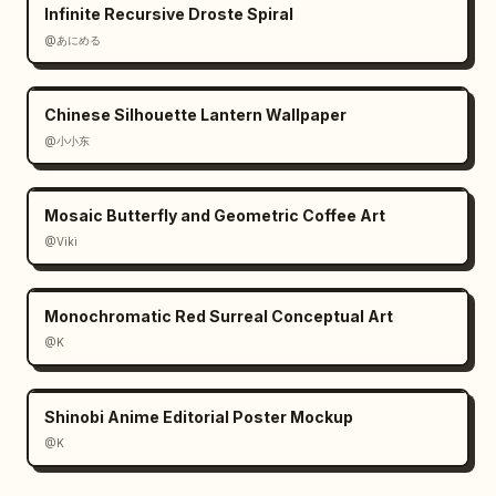
Infinite Recursive Droste Spiral
@あにめる
Chinese Silhouette Lantern Wallpaper
@小小东
Mosaic Butterfly and Geometric Coffee Art
@Viki
Monochromatic Red Surreal Conceptual Art
@K
Shinobi Anime Editorial Poster Mockup
@K