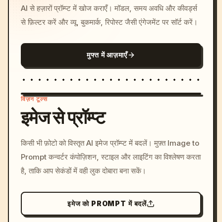
AI से हज़ारों प्रॉम्प्ट में खोज कराएँ। मॉडल, समय अवधि और कीवर्ड्स
से फ़िल्टर करें और व्यू, बुकमार्क, रिपोस्ट जैसी एंगेजमेंट पर सॉर्ट करें।
मुफ्त में आज़माएँ
विज़न टूल्स
इमेज से प्रॉम्प्ट
/imagine prompt: cinemati
किसी भी फ़ोटो को विस्तृत AI इमेज प्रॉम्प्ट में बदलें। मुफ़्त Image to
c, cyberpunk sunset, neon
Prompt कन्वर्टर कंपोज़िशन, स्टाइल और लाइटिंग का विश्लेषण करता
colors, 8k --v 6.0
है, ताकि आप सेकंडों में वही लुक दोबारा बना सकें।
इमेज को PROMPT में बदलें