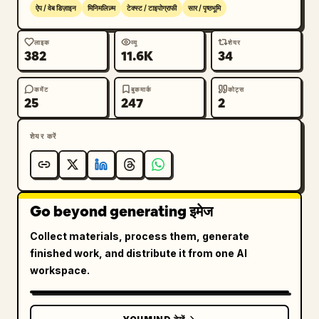
ऐप / वेब डिज़ाइन
मिनिमलिज़्म
टेक्स्ट / टाइपोग्राफी
सार / पृष्ठभूमि
लाइक
व्यू
शेयर
382
11.6K
34
कमेंट
बुकमार्क
कोट्स
25
247
2
शेयर करें
Go beyond generating इमेज
Collect materials, process them, generate
finished work, and distribute it from one AI
workspace.