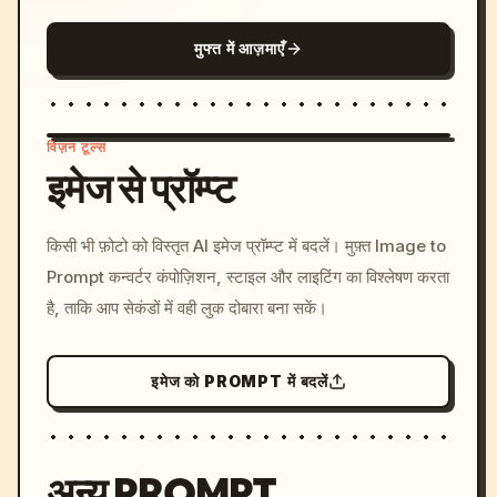
मुफ्त में आज़माएँ
विज़न टूल्स
इमेज से प्रॉम्प्ट
/imagine prompt: cinemati
किसी भी फ़ोटो को विस्तृत AI इमेज प्रॉम्प्ट में बदलें। मुफ़्त Image to
c, cyberpunk sunset, neon
Prompt कन्वर्टर कंपोज़िशन, स्टाइल और लाइटिंग का विश्लेषण करता
colors, 8k --v 6.0
है, ताकि आप सेकंडों में वही लुक दोबारा बना सकें।
इमेज को PROMPT में बदलें
अन्य PROMPT