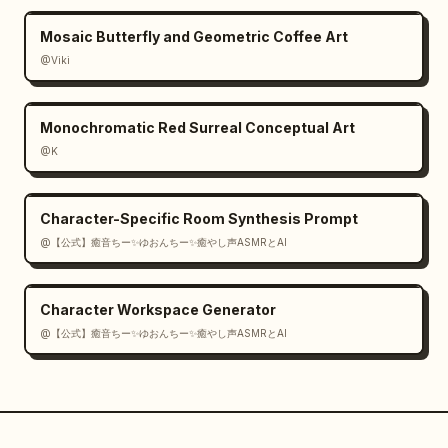
Mosaic Butterfly and Geometric Coffee Art
@Viki
Monochromatic Red Surreal Conceptual Art
@K
Character-Specific Room Synthesis Prompt
@【公式】癒音ちー✨ゆおんちー✨癒やし声ASMRとAI
Character Workspace Generator
@【公式】癒音ちー✨ゆおんちー✨癒やし声ASMRとAI