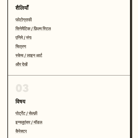
शैलियाँ
फोटोग्राफी
सिनेमैटिक / फ़िल्म स्टिल
एनिमे / मंगा
चित्रण
स्केच / लाइन आर्ट
और देखें
03
विषय
पोर्ट्रेट / सेल्फ़ी
इन्फ्लुएंसर / मॉडल
कैरेक्टर