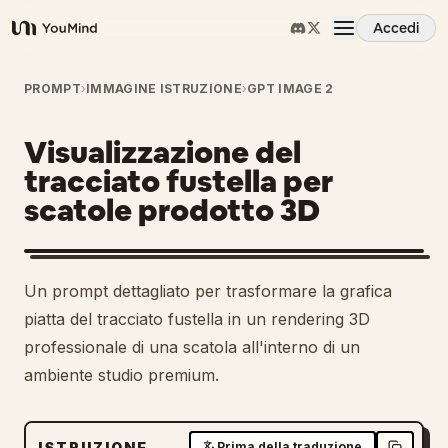
Accedi
YouMind
Panoramica
PROMPT
›
IMMAGINE ISTRUZIONE
›
GPT IMAGE 2
Visualizzazione del
Casi d'uso
tracciato fustella per
scatole prodotto 3D
Abilità
Prompt
1
Un prompt dettagliato per trasformare la grafica
piatta del tracciato fustella in un rendering 3D
Prezzi
professionale di una scatola all'interno di un
ambiente studio premium.
Scarica
ISTRUZIONE
Prima della traduzione