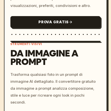
visualizzazioni, preferiti, condivisioni e altro.
PROVA GRATIS
STRUMENTI VISIVI
DA IMMAGINE A
PROMPT
/imagine prompt: cinemati
c, cyberpunk sunset, neon
colors, 8k --v 6.0
Trasforma qualsiasi foto in un prompt di
immagine AI dettagliato. Il convertitore gratuito
da immagine a prompt analizza composizione,
stile e luce per ricreare ogni look in pochi
secondi.