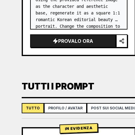
as the character and aesthetic 
base, regenerate it as a square 1:1 
romantic Korean editorial beauty 
portrait. Change the composition to 
a softer side-profile close-up with 
the subject facing right, eyes 
PROVALO ORA
closed, gently smellin…
TUTTI I PROMPT
TUTTO
PROFILO / AVATAR
POST SUI SOCIAL MED
IN EVIDENZA