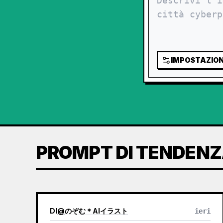
IMPOSTAZION
PROMPT DI TENDEN
DI
@
のぞむ＊AIイラスト
ieri