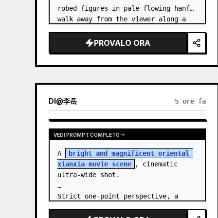
robed figures in pale flowing hanfu 
walk away from the viewer along a 
glossy white-jade bridge toward an 
enormous ornate palace gate rising 
PROVALO ORA
from a mirror-still l…
DI
@
李岳
5 ore fa
VEDI PROMPT COMPLETO
A 
bright and magnificent oriental 
xianxia movie scene
, cinematic 
ultra-wide shot.

Strict one-point perspective, a 
grand heavenly staircase paved with 
light golden jade, passing through 