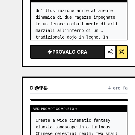
Un'illustrazione anime altamente 
dinamica di due ragazze impegnate 
in un feroce combattimento di arti 
marziali all'interno di un 
tradizionale dojo in legno. In 
primo piano, una ragazza con 
{argument name="character 1 hair" 
PROVALO ORA
default="capelli neri raccolti in 
uno…
DI
@
李岳
4 ore fa
VEDI PROMPT COMPLETO
Create a wide cinematic fantasy 
xianxia landscape in a luminous 
Chinese celestial realm: two small 