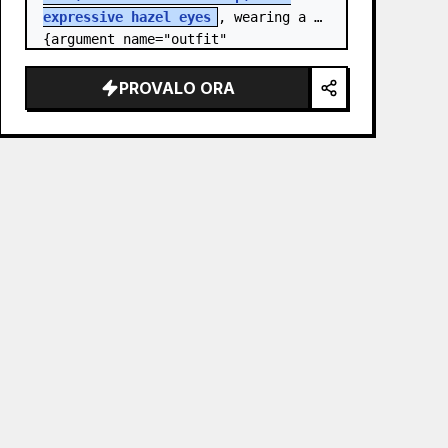
expressive hazel eyes
, wearing a 
{argument name="outfit" 
default="stylish monochrome deep 
red streetwear outfit consisting of 
PROVALO ORA
a…