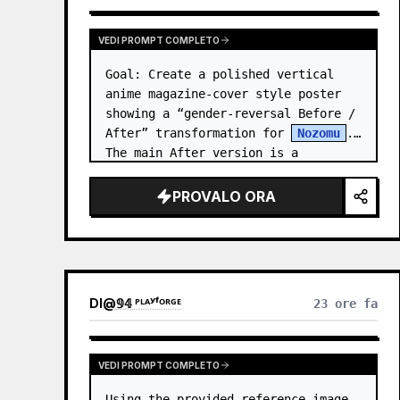
VEDI PROMPT COMPLETO
Goal: Create a polished vertical 
anime magazine-cover style poster 
showing a “gender-reversal Before / 
After” transformation for 
Nozomu
. 
The main After version is a 
beautiful, cool, androgynous anime 
boy who preserves…
PROVALO ORA
DI
@
𝟡𝟜 ᴾᴸᴬʸᶠᴼᴿᴳᴱ
23 ore fa
VEDI PROMPT COMPLETO
Using the provided reference image 