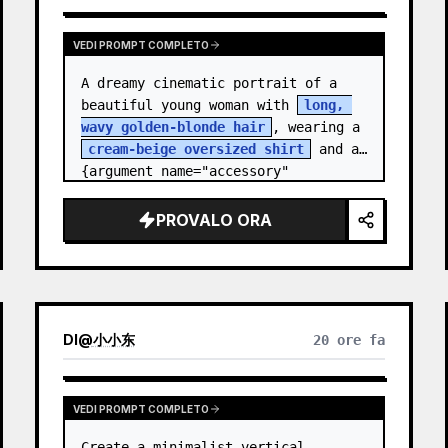
VEDI PROMPT COMPLETO
A dreamy cinematic portrait of a 
beautiful young woman with 
long, 
wavy golden-blonde hair
, wearing a 
cream-beige oversized shirt
 and a 
{argument name="accessory" 
default="black leather…
PROVALO ORA
DI
@
小小东
20 ore fa
VEDI PROMPT COMPLETO
Create a minimalist vertical 