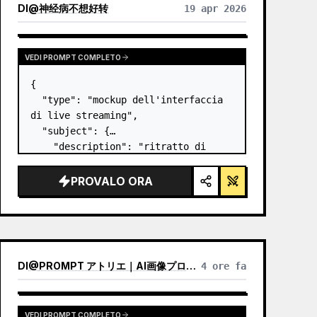
DI
@
神经病不想好转
19 apr 2026
VEDI PROMPT COMPLETO
{

  "type": "mockup dell'interfaccia 
di live streaming",

  "subject": {

    "description": "ritratto di 
Elon Musk
, sorridente, che indossa 
una t-shirt nera con una grafica 
PROVALO ORA
tecnica schematica bianca",

    "background":…
DI
@
PROMPT アトリエ｜AI画像プロンプト
4 ore fa
VEDI PROMPT COMPLETO