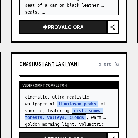
seat of a car on black leather 
seats. …
PROVALO ORA
DI
@
SHUSHANT LAKHYANI
5 ore fa
VEDI PROMPT COMPLETO
cinematic, ultra realistic 
wallpaper of 
Himalayan peaks
 at 
sunrise, featuring 
mist, snow, 
forests, valleys, clouds
, warm 
golden morning light, volumetric 
sun rays, dramatic…