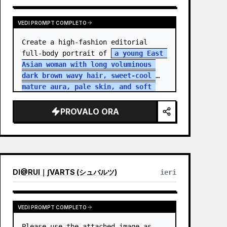
VEDI PROMPT COMPLETO
Create a high-fashion editorial 
full-body portrait of 
a young East 
Asian woman with long voluminous 
dark brown wavy hair, sweet-cool 
mature aura, pale skin, and soft 
but intense eye contact
 standing 
in an aband…
PROVALO ORA
DI
@
RUI｜∫VARTS (シュバルツ)
ieri
VEDI PROMPT COMPLETO
Please use the attached image as 