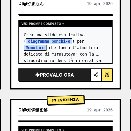
DI
@
やまもん
19 apr 2026
VISUALIZZA RISULTATI DI ALTRI MODELLI
VEDI PROMPT COMPLETO
Crea una slide esplicativa 
(
diagramma ponchi-e
) per 
Momotaro
 che fonda l'atmosfera 
delicata di "Irasutoya" con la 
straordinaria densità informativa 
delle "slide di Kasumigaseki".
PROVALO ORA
IN EVIDENZA
DI
@
知识猫图解
19 apr 2026
VEDI PROMPT COMPLETO