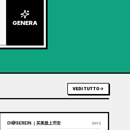
GENERA
VEDI TUTTO
DI
@
SEREIN ｜买美股上币安
ieri