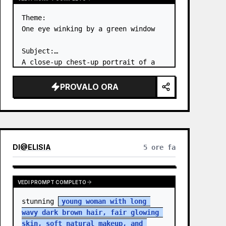
Theme:

One eye winking by a green window

Subject:

A close-up chest-up portrait of a 
young woman wearing a 
white lace-
trimmed dress
 leaning her cheek on 
PROVALO ORA
one hand and smiling with one eye 
closed at a wooden table in a 
{argum…
DI
@
ELISIA
5 ore fa
VEDI PROMPT COMPLETO
stunning 
young woman with long 
wavy dark brown hair, fair glowing 
skin, soft natural makeup, and 