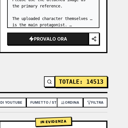
the primary reference.

The uploaded character themselves 
is the main protagonist. …
PROVALO ORA
TOTALE
:
14513
 DI YOUTUBE
FUMETTO / STORYBOARD
ORDINA
POSTER / VOLANTINO
FILTRA
IN EVIDENZA