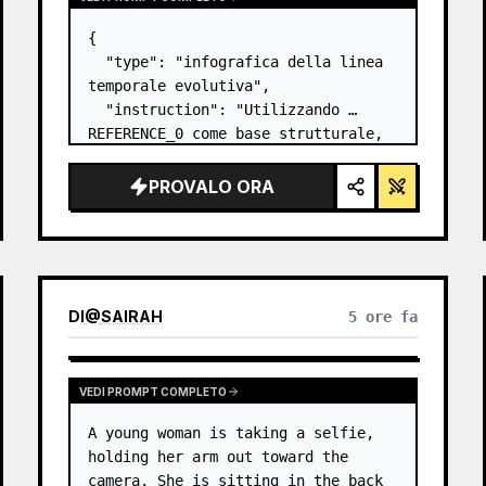
{

  "type": "infografica della linea 
temporale evolutiva",

  "instruction": "Utilizzando 
REFERENCE_0 come base strutturale, 
trasforma il design vettoriale 
piatto in un'infografica 3D 
PROVALO ORA
altamente realistica. Sostituisci 
le rampe lisce con gradini in 
pietra distin…
DI
@
SAIRAH
5 ore fa
VEDI PROMPT COMPLETO
A young woman is taking a selfie, 
holding her arm out toward the 
camera. She is sitting in the back 