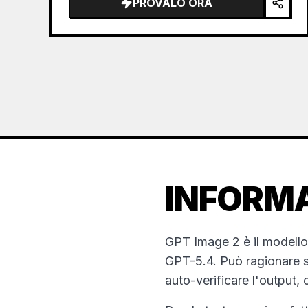
PROVALO ORA
the sea of clouds from the bottom…
INFORMA
GPT Image 2 è il modello
GPT-5.4. Può ragionare su
auto-verificare l'output, c