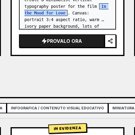
typography poster for the film 
In 
the Mood for Love
. Canvas: 
portrait 3:4 aspect ratio, warm 
ivory paper background, lots of 
negative space, centered 
composition. …
PROVALO ORA
IA
INFOGRAFICA / CONTENUTO VISUAL EDUCATIVO
MINIATURA
IN EVIDENZA