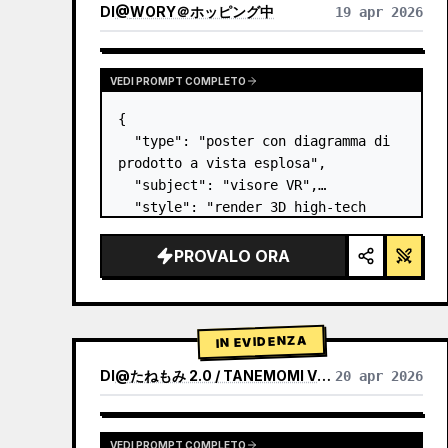
DI
@
WORY＠ホッピング中
19 apr 2026
VEDI PROMPT COMPLETO
{

  "type": "poster con diagramma di 
prodotto a vista esplosa",

  "subject": "visore VR",

  "style": "render 3D high-tech 
pulito, illuminazione da studio, 
accenti luminosi",

PROVALO ORA
  "background": "{argument 
name=\"background color\" 
default=\"sfumatura tenue viola e…
IN EVIDENZA
DI
@
たねもみ 2.0 / TANEMOMI VER2.0
20 apr 2026
VEDI PROMPT COMPLETO