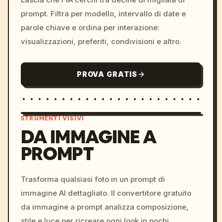
prompt. Filtra per modello, intervallo di date e
parole chiave e ordina per interazione:
visualizzazioni, preferiti, condivisioni e altro.
PROVA GRATIS
STRUMENTI VISIVI
DA IMMAGINE A
PROMPT
/imagine prompt: cinemati
c, cyberpunk sunset, neon
colors, 8k --v 6.0
Trasforma qualsiasi foto in un prompt di
immagine AI dettagliato. Il convertitore gratuito
da immagine a prompt analizza composizione,
stile e luce per ricreare ogni look in pochi