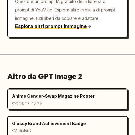
Questo è un prompt IA gratuito della libreria di
prompt di YouMind. Esplora altre migliaia di prompt
immagine, tutti liberi da copiare e adattare.
Esplora altri prompt immagine
Altro da GPT Image 2
Anime Gender-Swap Magazine Poster
@のぞむ＊AIイラスト
Glossy Brand Achievement Badge
@AmirMušić