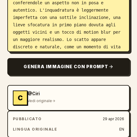
conferendole un aspetto non in posa e 
autentico. L'inquadratura è leggermente 
imperfetta con una sottile inclinazione, una 
lieve sfocatura in primo piano dovuta agli 
oggetti vicini e un tocco di motion blur per 
un maggiore realismo. Lo scatto appare 
discreto e naturale, come un momento di vita 
reale. Ambiente: L'interno di un moderno 
minimarket con un'illuminazione fluorescente 
GENERA IMMAGINE CON PROMPT
brillante e uniforme. Dietro di lei ci sono 
scaffali ordinati pieni di snack, bevande e 
vari prodotti. Il bancone include un 
terminale POS, uno scanner di codici a barre 
@Ciri
C
e piccoli articoli da acquisto d'impulso come 
Vedi originale
caramelle e bevande in bottiglia, 
contribuendo a creare un'atmosfera pulita e 
PUBBLICATO
29 apr 2026
ben fornita. Stile fotografico: 
Fotorealistico, fotografia spontanea da 
LINGUA ORIGINALE
EN
smartphone, profondità di campo ridotta, 