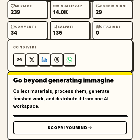
tonalità della pelle naturali, alta 
MI PIACE
VISUALIZZAZIONI
CONDIVISIONI
239
14.0K
29
definizione, leggero rumore tipico delle 
fotocamere dei telefoni, riflessi sottili 
COMMENTI
SALVATI
CITAZIONI
sulle superfici vicine, qualità 4K.
34
136
0
CONDIVIDI
Go beyond generating immagine
Collect materials, process them, generate
finished work, and distribute it from one AI
workspace.
SCOPRI YOUMIND