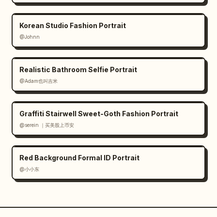
Korean Studio Fashion Portrait
@Johnn
Realistic Bathroom Selfie Portrait
@Adam也叫吉米
Graffiti Stairwell Sweet-Goth Fashion Portrait
@serein ｜买美股上币安
Red Background Formal ID Portrait
@小小东