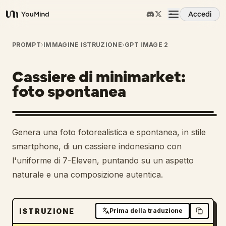
Accedi
YouMind
Panoramica
PROMPT
›
IMMAGINE ISTRUZIONE
›
GPT IMAGE 2
Cassiere di minimarket:
Casi d'uso
foto spontanea
Abilità
Genera una foto fotorealistica e spontanea, in stile
Prompt
smartphone, di un cassiere indonesiano con
l'uniforme di 7-Eleven, puntando su un aspetto
naturale e una composizione autentica.
Prezzi
Scarica
ISTRUZIONE
Prima della traduzione