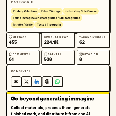
CATEGORIE
catturando la nebbia e riflettendosi come 
strisce arancioni sul pavimento lucido.

Poster / Volantino
Retro / Vintage
Inchiostro / Stile Cinese
Fermo immagine cinematografico / Still fotografico
Tipografia: Posiziona un grande titolo 
Ritratto / Selfie
Testo / Tipografia
scritto a mano con calligrafia a pennello 
cinese da centro-sinistra verso il centro, 
MI PIACE
VISUALIZZAZIONI
CONDIVISIONI
455
224.1K
62
color bianco sporco, texture a inchiostro 
grezzo, lunghi tratti ampi, che recita 
雨夜放映
. Aggiungi un piccolo testo cinese 
COMMENTI
SALVATI
CITAZIONI
61
538
8
sottile a destra del titolo, spaziato come un 
avviso di proiezione cinematografica, che 
CONDIVIDI
recita 
社团开放夜 / 6月28日 / 数三 204
. 
Mantieni la tipografia integrata nella 
locandina, non perfettamente digitale.

Stile visivo: Locandina di un film d'autore 
Go beyond generating immagine
suggestivo, atmosfera cinematografica anni 
Collect materials, process them, generate
'40 mescolata al design contemporaneo delle 
finished work, and distribute it from one AI