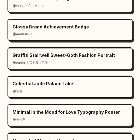
@のぞむ＊AIイラスト
Glossy Brand Achievement Badge
@AmirMušić
Graffiti Stairwell Sweet-Goth Fashion Portrait
@serein ｜买美股上币安
Celestial Jade Palace Lake
@李岳
Minimal In the Mood for Love Typography Poster
@小小东