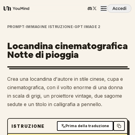
Accedi
YouMind
Panoramica
PROMPT
›
IMMAGINE ISTRUZIONE
›
GPT IMAGE 2
Locandina cinematografica
Casi d'uso
Notte di pioggia
Abilità
Crea una locandina d'autore in stile cinese, cupa e
Prompt
cinematografica, con il volto enorme di una donna
in scala di grigi, un proiettore vintage, due sagome
sedute e un titolo in calligrafia a pennello.
Prezzi
Scarica
ISTRUZIONE
Prima della traduzione