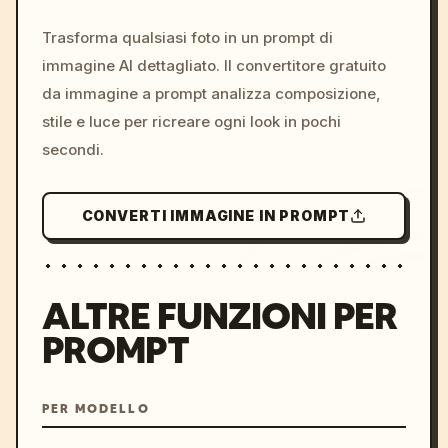
c, cyberpunk sunset, neon
colors, 8k --v 6.0
Trasforma qualsiasi foto in un prompt di
immagine AI dettagliato. Il convertitore gratuito
da immagine a prompt analizza composizione,
stile e luce per ricreare ogni look in pochi
secondi.
CONVERTI IMMAGINE IN PROMPT
ALTRE FUNZIONI PER
PROMPT
PER MODELLO