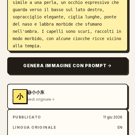
simile a una perla, un occhio espressivo che 
guarda verso il basso sul lato destro, 
sopracciglio elegante, ciglia lunghe, ponte 
del naso e labbra morbide che sfumano 
nell'ombra. I capelli sono scuri, raccolti in 
modo morbido, con alcune ciocche ricce vicino 
alla tempia.

Elementi in primo piano: Conta esattamente 3 
GENERA IMMAGINE CON PROMPT
soggetti/oggetti in primo piano: 1 proiettore 
cinematografico vintage all'estrema sinistra 
con due bobine visibili e il bagliore di una 
piccola lampada arancione; 1 uomo in 
@小小东
小
silhouette seduto sul pavimento bagnato 
Vedi originale
vicino al centro-sinistra, visto di spalle; 1 
donna in silhouette seduta accanto a lui 
PUBBLICATO
11 giu 2026
vicino al centro-destra, anch'essa vista di 
spalle. Il proiettore proietta un cono di 
LINGUA ORIGINALE
EN
luce calda in diagonale verso il centro, 