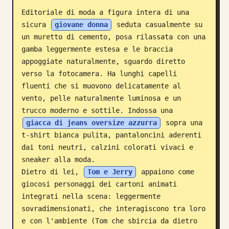
Editoriale di moda a figura intera di una 
Blog
sicura 
giovane donna
 seduta casualmente su 
un muretto di cemento, posa rilassata con una 
Aggiornamenti
gamba leggermente estesa e le braccia 
appoggiate naturalmente, sguardo diretto 
verso la fotocamera. Ha lunghi capelli 
fluenti che si muovono delicatamente al 
vento, pelle naturalmente luminosa e un 
trucco moderno e sottile. Indossa una 
giacca di jeans oversize azzurra
 sopra una 
t-shirt bianca pulita, pantaloncini aderenti 
dai toni neutri, calzini colorati vivaci e 
sneaker alla moda.

Dietro di lei, 
Tom e Jerry
 appaiono come 
giocosi personaggi dei cartoni animati 
integrati nella scena: leggermente 
sovradimensionati, che interagiscono tra loro 
e con l'ambiente (Tom che sbircia da dietro 