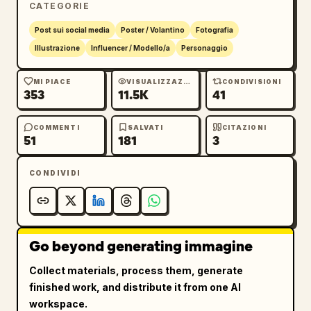
CATEGORIE
fotorealismo di alta gamma con elementi di 
illustrazione grafica: includi scarabocchi 
Post sui social media
Poster / Volantino
Fotografia
disegnati a mano, frecce, linee di movimento, 
Illustrazione
Influencer / Modello/a
Personaggio
scintille e sovrapposizioni grafiche 
dinamiche attorno al soggetto e ai 
MI PIACE
VISUALIZZAZIONI
CONDIVISIONI
353
11.5K
41
personaggi.

Ultra-dettagliato, HDR, messa a fuoco nitida, 
composizione cinematografica, qualità da 
COMMENTI
SALVATI
CITAZIONI
51
181
3
rivista di moda, risoluzione 8K.
CONDIVIDI
Go beyond generating immagine
Collect materials, process them, generate
finished work, and distribute it from one AI
workspace.