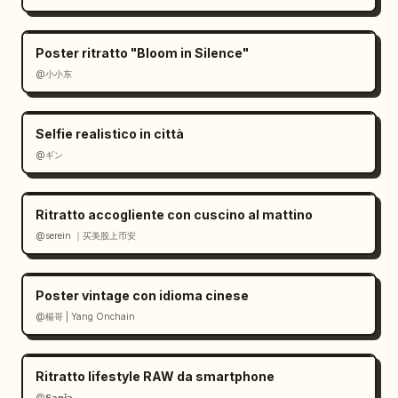
Poster ritratto "Bloom in Silence"
@小小东
Selfie realistico in città
@ギン
Ritratto accogliente con cuscino al mattino
@serein ｜买美股上币安
Poster vintage con idioma cinese
@楊哥 | Yang Onchain
Ritratto lifestyle RAW da smartphone
@𝗦𝗮𝗻𝗶𝗮