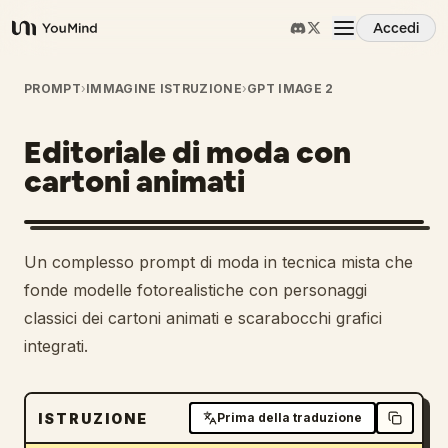
Accedi
YouMind
Panoramica
PROMPT
›
IMMAGINE ISTRUZIONE
›
GPT IMAGE 2
Editoriale di moda con
Casi d'uso
cartoni animati
Abilità
Un complesso prompt di moda in tecnica mista che
Prompt
fonde modelle fotorealistiche con personaggi
classici dei cartoni animati e scarabocchi grafici
integrati.
Prezzi
Scarica
ISTRUZIONE
Prima della traduzione