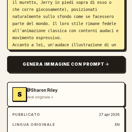
il muretto, Jerry in piedi sopra di esso o 
che corre giocosamente), posizionati 
naturalmente sullo sfondo come se facessero 
parte del mondo. Il loro stile rimane fedele 
all'animazione classica con contorni audaci e 
movimento espressivo.

Accanto a lei, un'audace illustrazione di un 
drago dei cartoni animati con contorni spessi 
e colori vivaci neon blu, verde e giallo, 
GENERA IMMAGINE CON PROMPT
giocoso ma potente, che avvolge sottilmente 
la composizione e interagisce con la posa 
della modella.

La scena è ambientata in un luminoso ambiente 
@Sharon Riley
S
urbano all'aperto con un cielo azzurro 
Vedi originale
limpido, forte luce solare naturale, ombre 
nitide e illuminazione ad alto contrasto. 
PUBBLICATO
27 apr 2026
Aggiungi un sottile movimento del vento nei 
vestiti e nei capelli.

LINGUA ORIGINALE
EN
Estetica in tecnica mista che fonde 