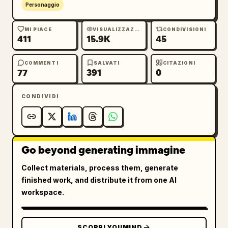
Personaggio
MI PIACE
VISUALIZZAZIONI
CONDIVISIONI
411
15.9K
45
COMMENTI
SALVATI
CITAZIONI
77
391
0
CONDIVIDI
Go beyond generating immagine
Collect materials, process them, generate
finished work, and distribute it from one AI
workspace.
SCOPRI YOUMIND