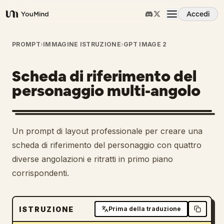
Accedi
YouMind
Panoramica
PROMPT
›
IMMAGINE ISTRUZIONE
›
GPT IMAGE 2
Scheda di riferimento del
Casi d'uso
personaggio multi-angolo
Abilità
Un prompt di layout professionale per creare una
Prompt
scheda di riferimento del personaggio con quattro
diverse angolazioni e ritratti in primo piano
corrispondenti.
Prezzi
Scarica
ISTRUZIONE
Prima della traduzione