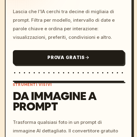
Lascia che l'IA cerchi tra decine di migliaia di
prompt. Filtra per modello, intervallo di date e
parole chiave e ordina per interazione:
visualizzazioni, preferiti, condivisioni e altro.
PROVA GRATIS
STRUMENTI VISIVI
DA IMMAGINE A
PROMPT
/imagine prompt: cinemati
c, cyberpunk sunset, neon
colors, 8k --v 6.0
Trasforma qualsiasi foto in un prompt di
immagine AI dettagliato. Il convertitore gratuito