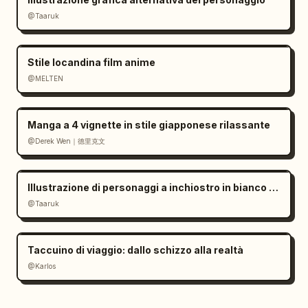
@Taaruk
Stile locandina film anime
@MELTEN
Manga a 4 vignette in stile giapponese rilassante
@Derek Wen｜德里克文
Illustrazione di personaggi a inchiostro in bianco e nero minimalista
@Taaruk
Taccuino di viaggio: dallo schizzo alla realtà
@Karlos