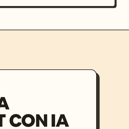
A
 CON IA