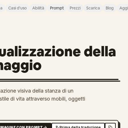
ca
Casi d'uso
Abilità
Prompt
Prezzi
Scarica
Blog
Agg
ualizzazione della
naggio
zione visiva della stanza di un
ile di vita attraverso mobili, oggetti
MMAGINE CON PROMPT
Prima della traduzione