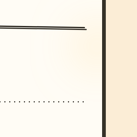
/imagine prompt: cinematic, cyberpunk s
unset, neon colors, 8k --v 6.0