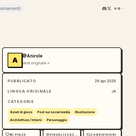
iornamenti
@Anirole
A
Vedi originale
PUBBLICATO
29 apr 2026
LINGUA ORIGINALE
JA
CATEGORIE
Asset di gioco
Post sui social media
Illustrazione
Architettura / Interni
Personaggio
MI PIACE
VISUALIZZAZIONI
CONDIVISIONI