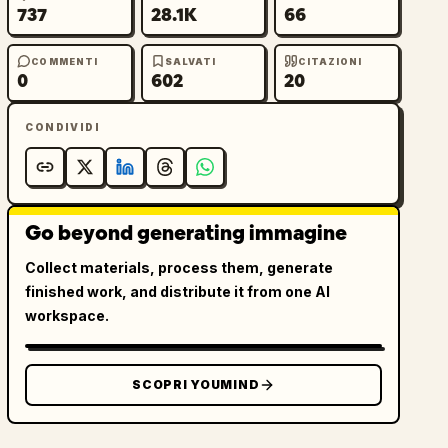
737
28.1K
66
COMMENTI
SALVATI
CITAZIONI
0
602
20
CONDIVIDI
Go beyond generating immagine
Collect materials, process them, generate
finished work, and distribute it from one AI
workspace.
SCOPRI YOUMIND