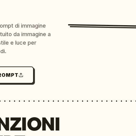
prompt di immagine
ratuito da immagine a
ile e luce per
di.
PROMPT
NZIONI