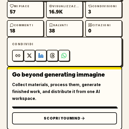
MI PIACE
VISUALIZZAZIONI
CONDIVISIONI
57
16.9K
3
COMMENTI
SALVATI
CITAZIONI
18
38
0
CONDIVIDI
Go beyond generating immagine
Collect materials, process them, generate
finished work, and distribute it from one AI
workspace.
SCOPRI YOUMIND