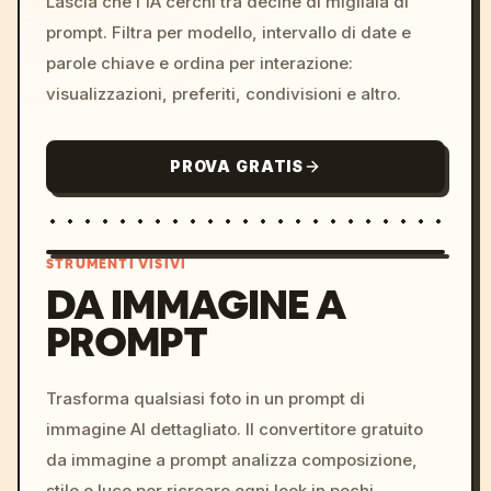
Lascia che l'IA cerchi tra decine di migliaia di
prompt. Filtra per modello, intervallo di date e
parole chiave e ordina per interazione:
visualizzazioni, preferiti, condivisioni e altro.
PROVA GRATIS
STRUMENTI VISIVI
DA IMMAGINE A
PROMPT
/imagine prompt: cinemati
c, cyberpunk sunset, neon
colors, 8k --v 6.0
Trasforma qualsiasi foto in un prompt di
immagine AI dettagliato. Il convertitore gratuito
da immagine a prompt analizza composizione,
stile e luce per ricreare ogni look in pochi