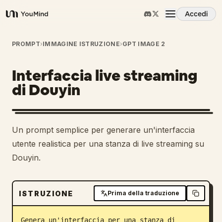
Accedi
YouMind
Panoramica
PROMPT
›
IMMAGINE ISTRUZIONE
›
GPT IMAGE 2
Interfaccia live streaming
Casi d'uso
di Douyin
Abilità
Un prompt semplice per generare un'interfaccia
Prompt
utente realistica per una stanza di live streaming su
Douyin.
Prezzi
ISTRUZIONE
Prima della traduzione
Scarica
Genera un'interfaccia per una stanza di 