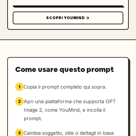
spaziatura editoriale moderna ed estetica da 
copertina di rivista di alta moda.

SCOPRI YOUMIND
Palette di colori di lusso: avorio, oro 
champagne, rosa cipria, bianco perla, beige 
tenue.

Rendering fotorealistico ultra-dettagliato, 
profondità di campo premium, ombre naturali, 
materiali realistici, qualità da campagna 
Come usare questo prompt
pubblicitaria di lusso, composizione pulita, 
stile sofisticato, nessuna distorsione, 
Copia il prompt completo qui sopra.
1
nessun artefatto AI, qualità da capolavoro.
Apri una piattaforma che supporta GPT
2
Image 2, come YouMind, e incolla il
prompt.
Cambia soggetto, stile o dettagli in base
3