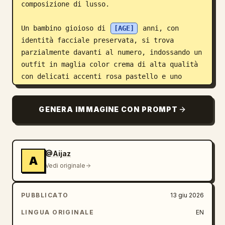
composizione di lusso.

Un bambino gioioso di 
[AGE]
 anni, con 
identità facciale preservata, si trova 
parzialmente davanti al numero, indossando un 
outfit in maglia color crema di alta qualità 
con delicati accenti rosa pastello e uno 
stile di moda infantile di lusso. Risata 
naturale e genuina, occhi scintillanti, posa 
GENERA IMMAGINE CON PROMPT
sicura.

Il viso, un braccio e una gamba del bambino 
si estendono oltre gli elementi decorativi in 
@Aijaz
A
primo piano, creando un effetto di profondità 
Vedi originale
3D stratificato e coinvolgente con 
prospettiva realistica e interazione delle 
PUBBLICATO
13 giu 2026
ombre.

LINGUA ORIGINALE
EN
La morbida luce solare dell'ora d'oro filtra 