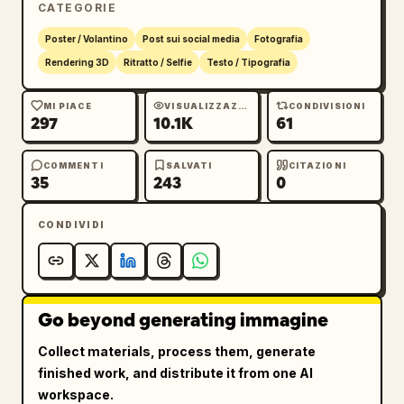
CATEGORIE
attraverso grandi finestre architettoniche, 
producendo eleganti riflessi, un bagliore 
Poster / Volantino
Post sui social media
Fotografia
cinematografico e sottili raggi di luce 
Rendering 3D
Ritratto / Selfie
Testo / Tipografia
volumetrica. Illuminazione da studio, texture 
della pelle ultra-realistica, qualità 
MI PIACE
VISUALIZZAZIONI
CONDIVISIONI
297
10.1K
61
fotografica di alta moda.

Tipografia elegantemente integrata nella 
COMMENTI
SALVATI
CITAZIONI
35
243
0
composizione:

CONDIVIDI
[NAME]
CAPITOLO 
[AGE]
Go beyond generating immagine
UN ANNO DI MAGIA,

UN FUTURO DI SOGNI

Collect materials, process them, generate
finished work, and distribute it from one AI
Tipografia serif di lusso raffinata con 
workspace.