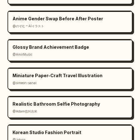
Anime Gender Swap Before After Poster
@のぞむ＊AIイラスト
Glossy Brand Achievement Badge
@AmirMušić
Miniature Paper-Craft Travel Illustration
@simeon-sanai
Realistic Bathroom Selfie Photography
@Adam也叫吉米
Korean Studio Fashion Portrait
@Johnn