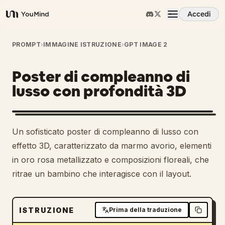
Accedi
YouMind
Panoramica
PROMPT
›
IMMAGINE ISTRUZIONE
›
GPT IMAGE 2
Poster di compleanno di
Casi d'uso
lusso con profondità 3D
Abilità
Un sofisticato poster di compleanno di lusso con
Prompt
effetto 3D, caratterizzato da marmo avorio, elementi
in oro rosa metallizzato e composizioni floreali, che
ritrae un bambino che interagisce con il layout.
Prezzi
Scarica
ISTRUZIONE
Prima della traduzione