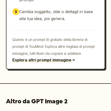
delicate","testo integrato come didascalia 
dell'adesivo","leggera variazione 
Cambia soggetto, stile o dettagli in base
3
nell'angolazione del personaggio tra gli 
alla tua idea, poi genera.
adesivi","basco e acconciatura coerenti su 
tutti i 12 adesivi","estetica carina da 
adesivo manga"]},"text_style":"lettering a 
Questo è un prompt IA gratuito della libreria di
pennello giapponese audace e disegnato a mano 
in nero, leggermente irregolare e giocoso, 
prompt di YouMind. Esplora altre migliaia di prompt
una didascalia per adesivo","quality":"alta 
immagine, tutti liberi da copiare e adattare.
leggibilità, composizione pulita, 
Esplora altri prompt immagine
disposizione 3x4 uniformemente spaziata"}
Altro da GPT Image 2