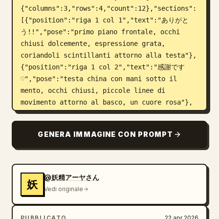
{"columns":3,"rows":4,"count":12},"sections":
[{"position":"riga 1 col 1","text":"ありがと
う!!","pose":"primo piano frontale, occhi 
chiusi dolcemente, espressione grata, 
coriandoli scintillanti attorno alla testa"},
{"position":"riga 1 col 2","text":"感謝です
♡","pose":"testa china con mani sotto il 
mento, occhi chiusi, piccole linee di 
movimento attorno al basco, un cuore rosa"},
{"position":"riga 1 col 3","text":"わー!! あり
がとう","pose":"chibi eccitato di profilo, un 
GENERA IMMAGINE CON PROMPT
braccio sollevato in segno di festa, 
scintille attorno alla testa"},
{"position":"riga 2 col 1","text":"感謝です…
♡","pose":"leggera angolazione laterale, 
@妖精アーヤさん
妖
sorriso calmo e riconoscente, cuore rosa e 
Vedi originale
piccole scintille"},{"position":"riga 2 col 
2","text":"お礼です!","pose":"profondo inchino 
PUBBLICATO
22 apr 2026