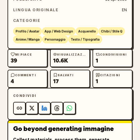
educato con entrambe le mani a coprire la 
bocca, occhi chiusi, due cuori rosa e piccoli 
LINGUA ORIGINALE
EN
segni gialli"},{"position":"riga 2 col 
CATEGORIE
3","text":"本当にありがとう…","pose":"girata di 
lato, posa emozionata e riconoscente con le 
Profilo / Avatar
App / Web Design
Acquerello
Chibi / Stile Q
mani vicino al petto, cuori rosa fluttuanti 
Anime / Manga
Personaggio
Testo / Tipografia
sulla destra"},{"position":"riga 3 col 
1","text":"助かりました…♡","pose":"piccola posa 
MI PIACE
VISUALIZZAZIONI
CONDIVISIONI
39
10.6K
1
timida e grata, rivolta in avanti con 
espressione dolce, un cuore rosa e 
scintille"},{"position":"riga 3 col 
COMMENTI
SALVATI
CITAZIONI
4
17
1
2","text":"大感謝です!","pose":"risata con 
occhi chiusi, una mano che pizzica vicino al 
CONDIVIDI
naso o alla guancia, sorriso gioioso e grato, 
cuori rosa attorno"},{"position":"riga 3 col 
3","text":"恐縮です!","pose":"grande sorriso a 
bocca aperta, occhi chiusi, una mano sulla 
Go beyond generating immagine
guancia, scintille attorno alla testa"},
{"position":"riga 4 col 1","text":"ありがた
Collect materials, process them, generate