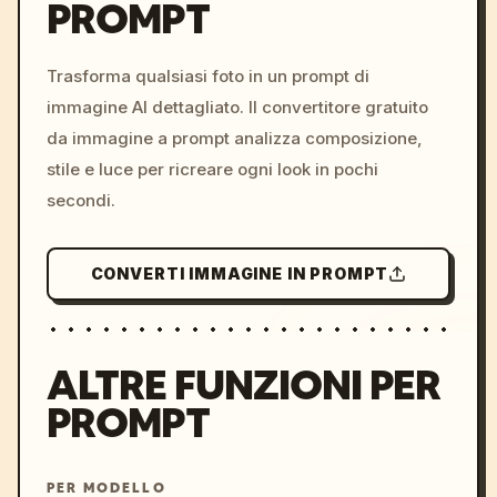
PROMPT
/imagine prompt: cinemati
c, cyberpunk sunset, neon
colors, 8k --v 6.0
Trasforma qualsiasi foto in un prompt di
immagine AI dettagliato. Il convertitore gratuito
da immagine a prompt analizza composizione,
stile e luce per ricreare ogni look in pochi
secondi.
CONVERTI IMMAGINE IN PROMPT
ALTRE FUNZIONI PER
PROMPT
PER MODELLO