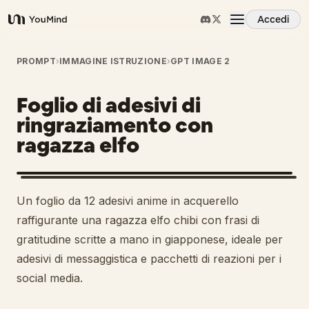
Accedi
YouMind
Panoramica
PROMPT
›
IMMAGINE ISTRUZIONE
›
GPT IMAGE 2
Foglio di adesivi di
Casi d'uso
ringraziamento con
ragazza elfo
Abilità
Prompt
Un foglio da 12 adesivi anime in acquerello
raffigurante una ragazza elfo chibi con frasi di
Prezzi
gratitudine scritte a mano in giapponese, ideale per
adesivi di messaggistica e pacchetti di reazioni per i
social media.
Scarica