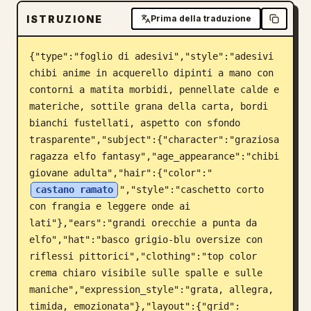
ISTRUZIONE
Blog
Prima della traduzione
{"type":"foglio di adesivi","style":"adesivi 
Aggiornamenti
chibi anime in acquerello dipinti a mano con 
contorni a matita morbidi, pennellate calde e 
materiche, sottile grana della carta, bordi 
bianchi fustellati, aspetto con sfondo 
trasparente","subject":{"character":"graziosa 
ragazza elfo fantasy","age_appearance":"chibi 
giovane adulta","hair":{"color":"
castano ramato
","style":"caschetto corto 
con frangia e leggere onde ai 
lati"},"ears":"grandi orecchie a punta da 
elfo","hat":"basco grigio-blu oversize con 
riflessi pittorici","clothing":"top color 
crema chiaro visibile sulle spalle e sulle 
maniche","expression_style":"grata, allegra, 
timida, emozionata"},"layout":{"grid":