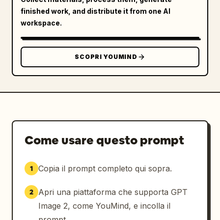
や〜","pose":"saluto giocoso con una mano 
finished work, and distribute it from one AI
sulla fronte, sorriso dolce"},
workspace.
{"position":"riga 4 col 2","text":"マジ感謝で
す!","pose":"posa centrata felice e grata con 
guance sollevate, circondata da cuori rosa e 
SCOPRI YOUMIND
scintille"},{"position":"riga 4 col 
3","text":"天涙烏立","pose":"posa assonnata o 
profondamente china con occhi chiusi e testa 
abbassata, piccola linea di movimento vicino 
al basco"}]},"decorations":
{"count":12,"items":["scintille gialle sparse 
attorno a diversi adesivi","cuori rosa 
Come usare questo prompt
accanto alle frasi di gratitudine","sottili 
linee di movimento attorno al basco su alcuni 
Copia il prompt completo qui sopra.
1
adesivi","morbido bordo bianco fustellato 
attorno a ogni design","sfondo pulito e 
Apri una piattaforma che supporta GPT
2
vuoto","lettering a pennello scritto a mano 
sopra ogni personaggio","sfumature pastello 
Image 2, come YouMind, e incolla il
ad acquerello","tonalità della pelle rosate e 
prompt.