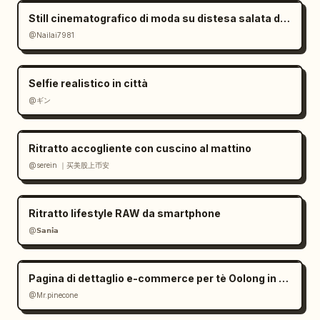
Still cinematografico di moda su distesa salata dall'atmosfera malinconica
@Nailai7981
Selfie realistico in città
@ギン
Ritratto accogliente con cuscino al mattino
@serein ｜买美股上币安
Ritratto lifestyle RAW da smartphone
@𝗦𝗮𝗻𝗶𝗮
Pagina di dettaglio e-commerce per tè Oolong in stile Zen
@Mr.pinecone