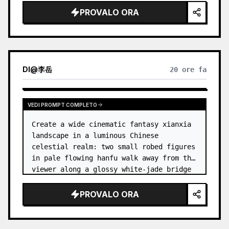
dress
 leaning her cheek on one hand and 
PROVALO ORA
smiling with one eye closed at a wooden 
table in a {argum…
DI
@
李岳
20 ore fa
VEDI PROMPT COMPLETO
Create a wide cinematic fantasy xianxia 
landscape in a luminous Chinese 
celestial realm: two small robed figures 
in pale flowing hanfu walk away from the 
viewer along a glossy white-jade bridge 
toward an enormous ornate palace gate 
rising from a mirror-still l…
PROVALO ORA