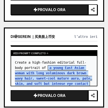
PROVALO ORA
DI
@
SEREIN ｜买美股上币安
l’altro ieri
VEDI PROMPT COMPLETO
Create a high-fashion editorial full-
body portrait of 
a young East Asian 
woman with long voluminous dark brown 
wavy hair, sweet-cool mature aura, pale 
skin, and soft but intense eye contact
standing in an aband…
PROVALO ORA