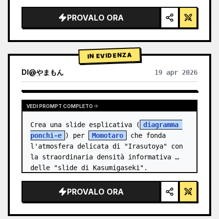
illuminazione da studio, accenti 
luminosi",

PROVALO ORA
  "background": "{argument 
name=\"background color\" 
default=\"sfumatura tenue viola e…
IN EVIDENZA
DI
@
やまもん
19 apr 2026
VISUALIZZA RISULTATI DI ALTRI MODELLI
VEDI PROMPT COMPLETO
Crea una slide esplicativa (
diagramma 
ponchi-e
) per 
Momotaro
 che fonda 
l'atmosfera delicata di "Irasutoya" con 
la straordinaria densità informativa 
delle "slide di Kasumigaseki".
PROVALO ORA