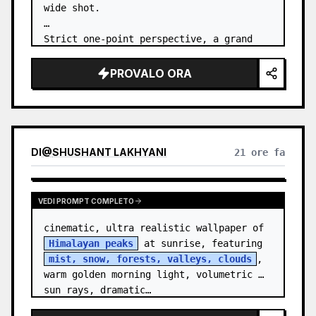
wide shot.

Strict one-point perspective, a grand 
heavenly staircase paved with light 
golden jade, passing through the sea of 
PROVALO ORA
clouds from the bottom…
DI
@
SHUSHANT LAKHYANI
21 ore fa
VEDI PROMPT COMPLETO
cinematic, ultra realistic wallpaper of 
Himalayan peaks
 at sunrise, featuring 
mist, snow, forests, valleys, clouds
, 
warm golden morning light, volumetric 
sun rays, dramatic…