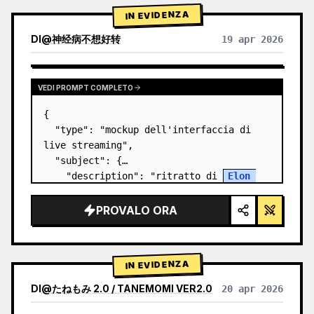
IN EVIDENZA
DI
@
神经病不想好转
19 apr 2026
VEDI PROMPT COMPLETO
{

  "type": "mockup dell'interfaccia di 
live streaming",

  "subject": {

    "description": "ritratto di 
Elon 
Musk
, sorridente, che indossa una t-
shirt nera con una grafica tecnica 
PROVALO ORA
schematica bianca",

    "background":…
IN EVIDENZA
DI
@
たねもみ 2.0 / TANEMOMI VER2.0
20 apr 2026