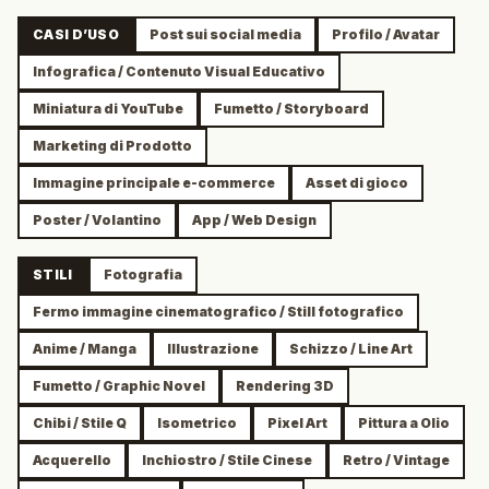
CASI D’USO
Post sui social media
Profilo / Avatar
Infografica / Contenuto Visual Educativo
Miniatura di YouTube
Fumetto / Storyboard
Marketing di Prodotto
Immagine principale e-commerce
Asset di gioco
Poster / Volantino
App / Web Design
STILI
Fotografia
Fermo immagine cinematografico / Still fotografico
Anime / Manga
Illustrazione
Schizzo / Line Art
Fumetto / Graphic Novel
Rendering 3D
Chibi / Stile Q
Isometrico
Pixel Art
Pittura a Olio
Acquerello
Inchiostro / Stile Cinese
Retro / Vintage