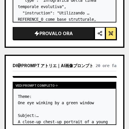
  "type": "infografica della linea 
temporale evolutiva",

  "instruction": "Utilizzando 
REFERENCE_0 come base strutturale, 
trasforma il design vettoriale piatto in 
un'infografica 3D altamente realistica. 
PROVALO ORA
Sostituisci le rampe lisce con gradini 
in pietra distin…
DI
@
PROMPT アトリエ｜AI画像プロンプト
20 ore fa
VEDI PROMPT COMPLETO
Theme:

One eye winking by a green window

Subject:

A close-up chest-up portrait of a young 
woman wearing a 
white lace-trimmed 