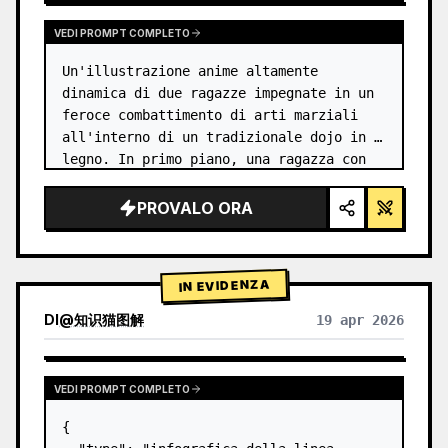
VEDI PROMPT COMPLETO
Un'illustrazione anime altamente 
dinamica di due ragazze impegnate in un 
feroce combattimento di arti marziali 
all'interno di un tradizionale dojo in 
legno. In primo piano, una ragazza con 
{argument name="character 1 hair" 
default="capelli neri raccolti in uno…
PROVALO ORA
IN EVIDENZA
DI
@
知识猫图解
19 apr 2026
VEDI PROMPT COMPLETO
{
