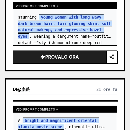
VEDI PROMPT COMPLETO
stunning 
young woman with long wavy 
dark brown hair, fair glowing skin, soft 
natural makeup, and expressive hazel 
eyes
, wearing a {argument name="outfit" 
default="stylish monochrome deep red 
streetwear outfit consisting of a…
PROVALO ORA
DI
@
李岳
21 ore fa
VEDI PROMPT COMPLETO
A 
bright and magnificent oriental 
xianxia movie scene
, cinematic ultra-