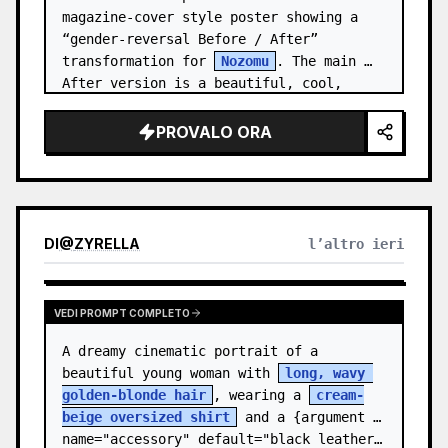
magazine-cover style poster showing a 
“gender-reversal Before / After” 
transformation for 
Nozomu
. The main 
After version is a beautiful, cool, 
androgynous anime boy who preserves…
PROVALO ORA
DI
@
ZYRELLA
l’altro ieri
VEDI PROMPT COMPLETO
A dreamy cinematic portrait of a 
beautiful young woman with 
long, wavy 
golden-blonde hair
, wearing a 
cream-
beige oversized shirt
 and a {argument 
name="accessory" default="black leather…