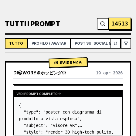
TUTTI I PROMPT
14513
TUTTO
PROFILO / AVATAR
POST SUI SOCIAL MEDIA
IN
IN EVIDENZA
DI
@
WORY＠ホッピング中
19 apr 2026
VEDI PROMPT COMPLETO
{

  "type": "poster con diagramma di 
prodotto a vista esplosa",

  "subject": "visore VR",

  "style": "render 3D high-tech pulito, 