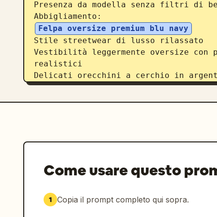
Presenza da modella senza filtri di be
Felpa oversize premium blu navy
Stile streetwear di lusso rilassato

Vestibilità leggermente oversize con p
realistici

Delicati orecchini a cerchio in argent
Gioielli minimali in argento

Occhiali da vista con montatura in ace
con riflessi realistici

Ambiente:

Studio moderno minimalista illuminato 
Pareti bianco caldo e morbido

Ombre architettoniche proiettate da gr
Come usare questo pro
Pavimento in cemento pulito

Atmosfera lifestyle-fashion contempora
Nessun mobile visibile

Copia il prompt completo qui sopra.
1
Estetica da studio spazioso e premium

Illuminazione:
