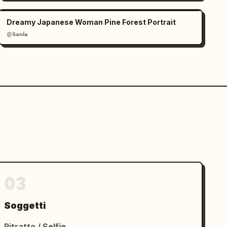
Dreamy Japanese Woman Pine Forest Portrait
@𝗦𝗮𝗻𝗶𝗮
03
Soggetti
Ritratto / Selfie