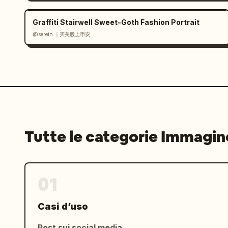
Sottile contrasto cinematografico

Mood: Rilassato, moderno, sofisticato,
Graffiti Stairwell Sweet-Goth Fashion Portrait
lusso disinvolto.

@serein ｜买美股上币安
Negative Prompt:

anime, illustrazione, CGI, cartone ani
porcellana, filtro bellezza, ritocco e
sfocati, anatomia distorta, dita extra
dei vestiti non realistiche, flash int
logo, testo, cornice, design di poster
proporzioni facciali non naturali, col
artificiale, posa goffa, mani deformi
Tutte le categorie Immagin
01
Casi d’uso
Post sui social media