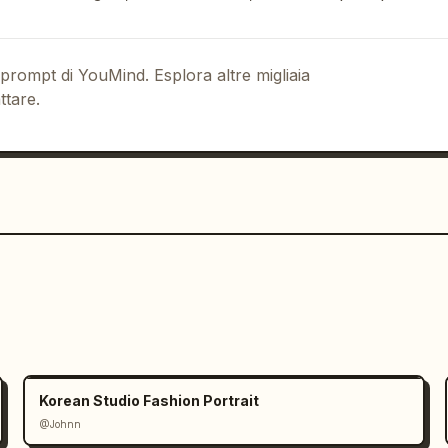
erso grandi finestre

i

 prompt di YouMind. Esplora altre migliaia
ttare.
ica

ivo ritocco

tivo (equivalente 85mm)

a occhi

di moda

 gamma

Korean Studio Fashion Portrait
i lusso

@Johnn