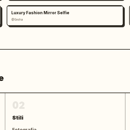
 giovanile, premium, contemporaneo, 
Luxury Fashion Mirror Selfie
@Eesha
mato, viso da bambola, pelle di 
ccessivo, luci sovraesposte, occhi 
, arti extra, persona duplicata, pieghe 
enso, bassa risoluzione, filigrana, 
, trucco esagerato, pelle di plastica, 
ori sovrasaturati, illuminazione 
, strabismo, ombre non realistiche.
e
02
Stili
Fotografia