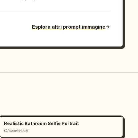
Esplora altri prompt immagine
Realistic Bathroom Selfie Portrait
@Adam也叫吉米