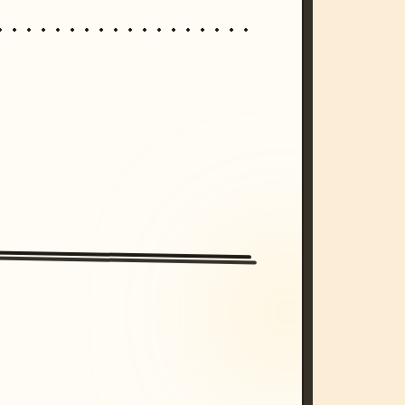
/imagine prompt: cinematic, cyberpunk s
unset, neon colors, 8k --v 6.0