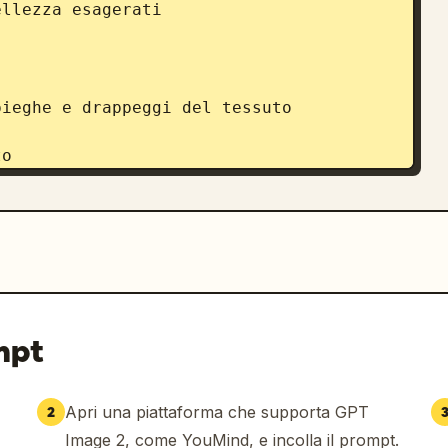
llezza esagerati

ieghe e drappeggi del tessuto 
o

tato traslucido leggermente colorata 
dalla luce del giorno

andi finestre a tutta altezza

mpt
nea

Apri una piattaforma che supporta GPT
2
Image 2, come YouMind, e incolla il prompt.