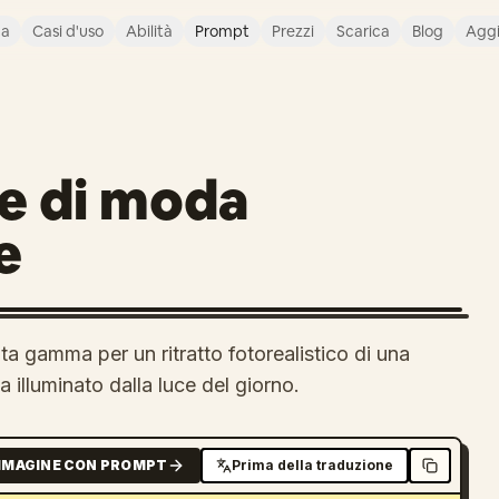
ca
Casi d'uso
Abilità
Prompt
Prezzi
Scarica
Blog
Agg
le di moda
e
a gamma per un ritratto fotorealistico di una
a illuminato dalla luce del giorno.
MMAGINE CON PROMPT
Prima della traduzione