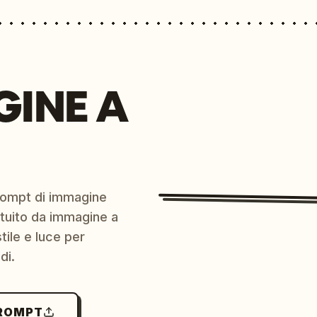
GINE A
prompt di immagine
ratuito da immagine a
ile e luce per
di.
PROMPT