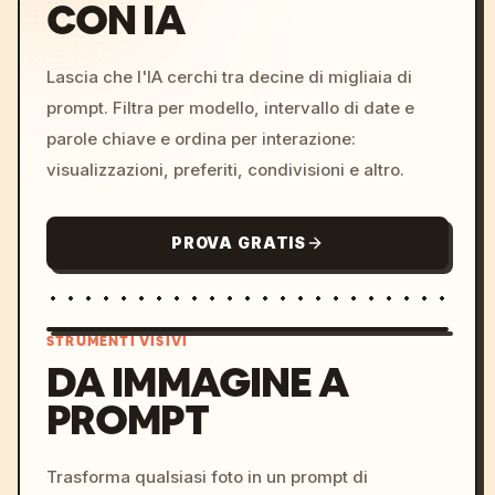
CON IA
Lascia che l'IA cerchi tra decine di migliaia di
prompt. Filtra per modello, intervallo di date e
parole chiave e ordina per interazione:
visualizzazioni, preferiti, condivisioni e altro.
PROVA GRATIS
STRUMENTI VISIVI
DA IMMAGINE A
PROMPT
/imagine prompt: cinemati
c, cyberpunk sunset, neon
colors, 8k --v 6.0
Trasforma qualsiasi foto in un prompt di