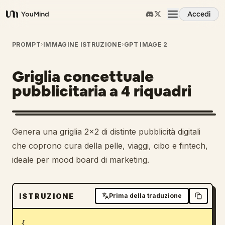
Accedi
YouMind
Panoramica
PROMPT
›
IMMAGINE ISTRUZIONE
›
GPT IMAGE 2
Griglia concettuale
Casi d'uso
pubblicitaria a 4 riquadri
Abilità
Genera una griglia 2x2 di distinte pubblicità digitali
Prompt
che coprono cura della pelle, viaggi, cibo e fintech,
ideale per mood board di marketing.
Prezzi
ISTRUZIONE
Prima della traduzione
Scarica
{
