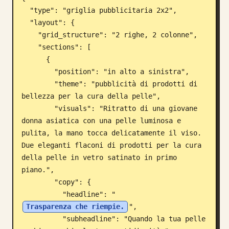
  "type": "griglia pubblicitaria 2x2",

Blog
  "layout": {

    "grid_structure": "2 righe, 2 colonne",

Aggiornamenti
    "sections": [

      {

        "position": "in alto a sinistra",

        "theme": "pubblicità di prodotti di 
bellezza per la cura della pelle",

        "visuals": "Ritratto di una giovane 
donna asiatica con una pelle luminosa e 
pulita, la mano tocca delicatamente il viso. 
Due eleganti flaconi di prodotti per la cura 
della pelle in vetro satinato in primo 
piano.",

        "copy": {

          "headline": "
Trasparenza che riempie.
",

          "subheadline": "Quando la tua pelle 