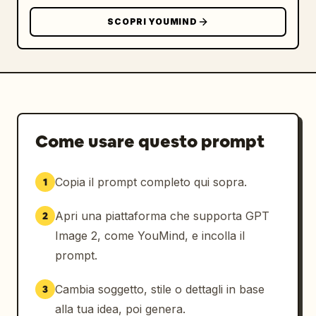
ceramica. Una busta di carta kraft del 
SCOPRI YOUMIND
prodotto si trova nell'angolo in basso a 
sinistra.",

        "copy": {

          "headline": "
Rendi il tuo pasto quotidiano ancora più 
delizioso.
",

Come usare questo prompt
          "product_name": "Everyday Dashi",

          "features": "Senza aggiunta di 
condimenti chimici o conservanti | Tutto 
Copia il prompt completo qui sopra.
1
l'umami degli ingredienti.",

          "badge": "Include 30 bustine di 
Apri una piattaforma che supporta GPT
2
Dashi"

Image 2, come YouMind, e incolla il
        }

prompt.
      },

      {

Cambia soggetto, stile o dettagli in base
3
        "position": "in basso a destra",

alla tua idea, poi genera.
        "theme": "pubblicità di app di 