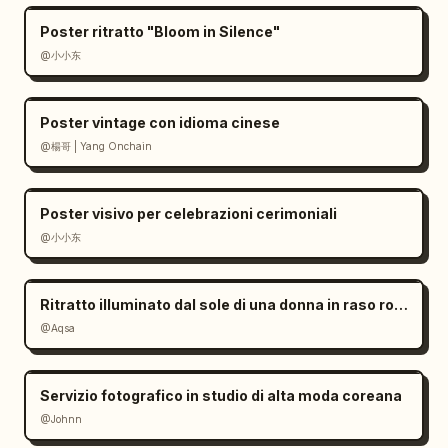
            "Compatibile con NISA",

            "Apri un conto gratuitamente >"

Poster ritratto "Bloom in Silence"
          ]

@小小东
        }

      }

Poster vintage con idioma cinese
    ]

@楊哥 | Yang Onchain
  }

}
Poster visivo per celebrazioni cerimoniali
@小小东
Ritratto illuminato dal sole di una donna in raso rosso
@Aqsa
Servizio fotografico in studio di alta moda coreana
@Johnn