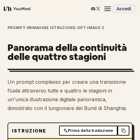
Accedi
YouMind
Panoramica
PROMPT
›
IMMAGINE ISTRUZIONE
›
GPT IMAGE 2
Panorama della continuità
Casi d'uso
delle quattro stagioni
Abilità
Un prompt complesso per creare una transizione
Prompt
fluida attraverso tutte e quattro le stagioni in
un'unica illustrazione digitale panoramica,
dimostrato con il lungomare del Bund di Shanghai.
Prezzi
Scarica
ISTRUZIONE
Prima della traduzione