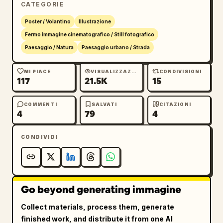
CATEGORIE
Poster / Volantino
Illustrazione
Fermo immagine cinematografico / Still fotografico
Paesaggio / Natura
Paesaggio urbano / Strada
MI PIACE
VISUALIZZAZIONI
CONDIVISIONI
117
21.5K
15
COMMENTI
SALVATI
CITAZIONI
4
79
4
CONDIVIDI
Go beyond generating immagine
Collect materials, process them, generate
finished work, and distribute it from one AI