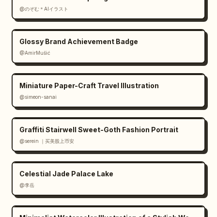
@のぞむ＊AIイラスト
Glossy Brand Achievement Badge
@AmirMušić
Miniature Paper-Craft Travel Illustration
@simeon-sanai
Graffiti Stairwell Sweet-Goth Fashion Portrait
@serein ｜买美股上币安
Celestial Jade Palace Lake
@李岳