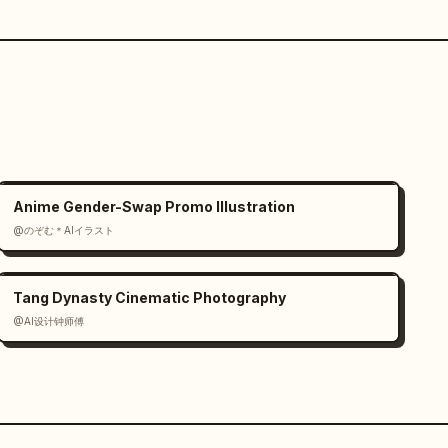
Anime Gender-Swap Promo Illustration
@のぞむ＊AIイラスト
Tang Dynasty Cinematic Photography
@AI设计钟师傅