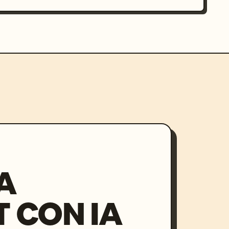
A
 CON IA