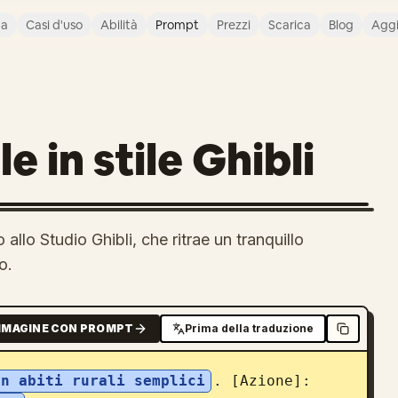
ca
Casi d'uso
Abilità
Prompt
Prezzi
Scarica
Blog
Agg
e in stile Ghibli
llo Studio Ghibli, che ritrae un tranquillo
o.
MMAGINE CON PROMPT
Prima della traduzione
on abiti rurali semplici
. [Azione]: 