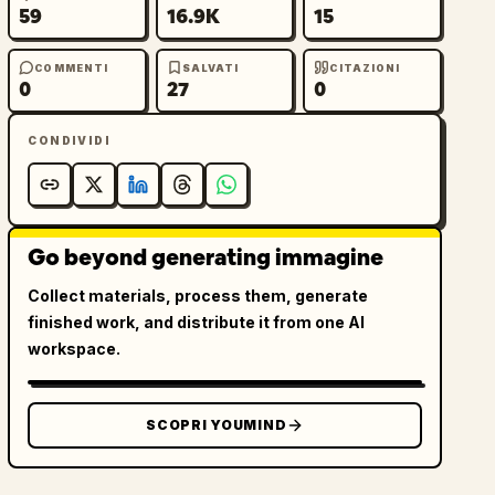
59
16.9K
15
COMMENTI
SALVATI
CITAZIONI
0
27
0
CONDIVIDI
Go beyond generating immagine
Collect materials, process them, generate
finished work, and distribute it from one AI
workspace.
SCOPRI YOUMIND