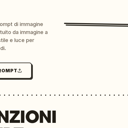
prompt di immagine
ratuito da immagine a
ile e luce per
di.
PROMPT
NZIONI