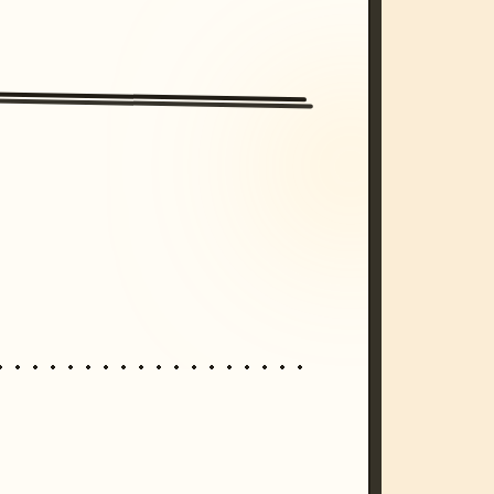
/imagine prompt: cinematic, cyberpunk s
unset, neon colors, 8k --v 6.0