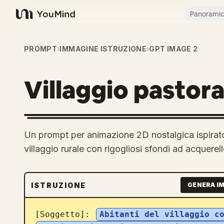
Panorami
YouMind
PROMPT
›
IMMAGINE ISTRUZIONE
›
GPT IMAGE 2
Villaggio pastoral
Un prompt per animazione 2D nostalgica ispirato a
villaggio rurale con rigogliosi sfondi ad acquerell
ISTRUZIONE
GENERA I
[Soggetto]: 
Abitanti del villaggio c