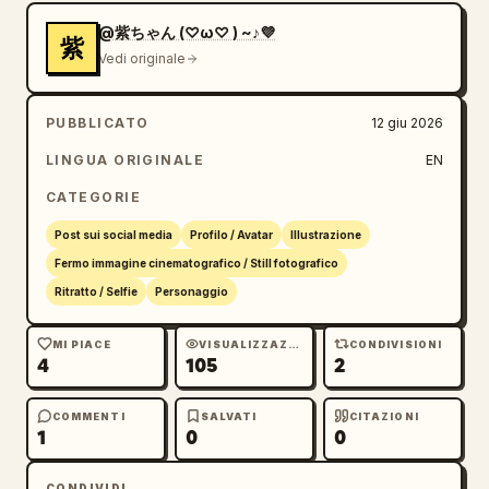
@紫ちゃん (⁠♡⁠ω⁠♡⁠ ⁠)⁠ ⁠~⁠♪💜
紫
Vedi originale
PUBBLICATO
12 giu 2026
LINGUA ORIGINALE
EN
CATEGORIE
Post sui social media
Profilo / Avatar
Illustrazione
Fermo immagine cinematografico / Still fotografico
Ritratto / Selfie
Personaggio
MI PIACE
VISUALIZZAZIONI
CONDIVISIONI
4
105
2
COMMENTI
SALVATI
CITAZIONI
1
0
0
CONDIVIDI