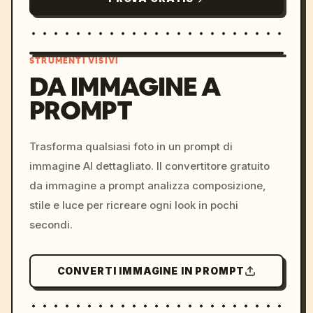
STRUMENTI VISIVI
DA IMMAGINE A
PROMPT
/imagine prompt: cinemati
c, cyberpunk sunset, neon
colors, 8k --v 6.0
Trasforma qualsiasi foto in un prompt di
immagine AI dettagliato. Il convertitore gratuito
da immagine a prompt analizza composizione,
stile e luce per ricreare ogni look in pochi
secondi.
CONVERTI IMMAGINE IN PROMPT