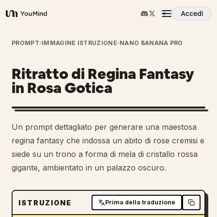
Accedi
YouMind
Panoramica
PROMPT
›
IMMAGINE ISTRUZIONE
›
NANO BANANA PRO
Ritratto di Regina Fantasy
Casi d'uso
in Rosa Gotica
Abilità
Un prompt dettagliato per generare una maestosa
Prompt
regina fantasy che indossa un abito di rose cremisi e
siede su un trono a forma di mela di cristallo rossa
gigante, ambientato in un palazzo oscuro.
Prezzi
Scarica
ISTRUZIONE
Prima della traduzione