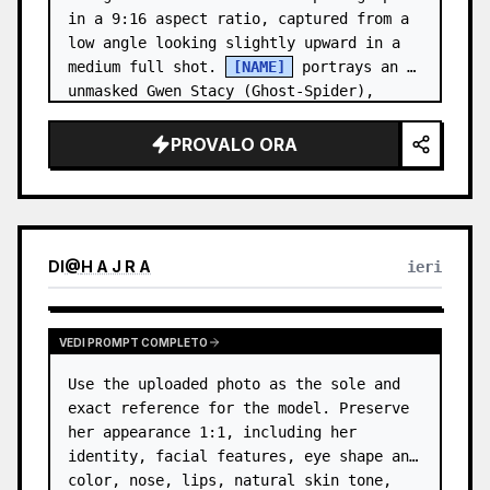
in a 9:16 aspect ratio, captured from a 
low angle looking slightly upward in a 
medium full shot. 
[NAME]
 portrays an 
unmasked Gwen Stacy (Ghost-Spider), 
crouched in a low, heroic la…
PROVALO ORA
DI
@
H A J R A
ieri
VEDI PROMPT COMPLETO
Use the uploaded photo as the sole and 
exact reference for the model. Preserve 
her appearance 1:1, including her 
identity, facial features, eye shape and 
color, nose, lips, natural skin tone, 