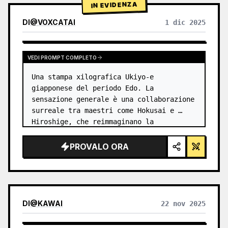
IN EVIDENZA
DI
@
VOXCATAI
1 dic 2025
VEDI PROMPT COMPLETO
Una stampa xilografica Ukiyo-e 
giapponese del periodo Edo. La 
sensazione generale è una collaborazione 
surreale tra maestri come Hokusai e 
Hiroshige, che reimmaginano la 
tecnologia moderna attraverso una lente 
antica. …
PROVALO ORA
DI
@
KAWAI
22 nov 2025