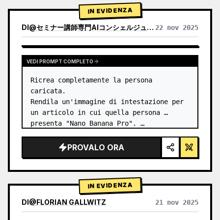
1) Analisi del pr…
IN EVIDENZA
DI
@
セミナー講師専門AIコンシェルジュ｜工藤 晶
22 nov 2025
VISUALIZZA RISULTATI DI ALTRI MODELLI
VEDI PROMPT COMPLETO
Ricrea completamente la persona 
caricata.

Rendila un'immagine di intestazione per 
un articolo in cui quella persona 
presenta "Nano Banana Pro". …
PROVALO ORA
IN EVIDENZA
DI
@
FLORIAN GALLWITZ
21 nov 2025