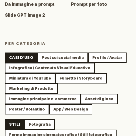
Da immagine a prompt
Prompt per foto
Slide GPT Image 2
PER CATEGORIA
CASI D’USO
Post sui social media
Profilo / Avatar
Infografica / Contenuto Visual Educativo
Miniatura di YouTube
Fumetto / Storyboard
Marketing di Prodotto
Immagine principale e-commerce
Asset di gioco
Poster / Volantino
App / Web Design
STILI
Fotografia
Fermo immagine cinematografico / Still fotografico