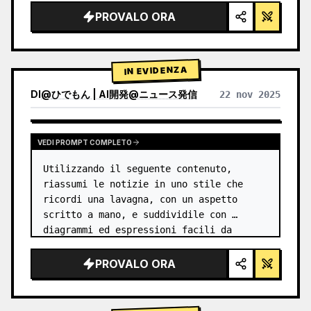
PROVALO ORA
IN EVIDENZA
DI
@
ひでもん | AI開発@ニュース発信
22 nov 2025
VISUALIZZA RISULTATI DI ALTRI MODELLI
VEDI PROMPT COMPLETO
Utilizzando il seguente contenuto, 
riassumi le notizie in uno stile che 
ricordi una lavagna, con un aspetto 
scritto a mano, e suddividile con 
diagrammi ed espressioni facili da 
capire, come se le avesse scritte un 
insegnante.
PROVALO ORA