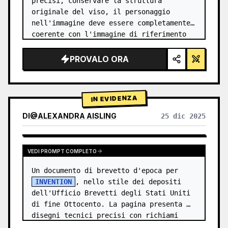
precisi, conservare la struttura 
originale del viso, il personaggio 
nell'immagine deve essere completamente 
coerente con l'immagine di riferimento 
caricata] Foto da studio fotografico di 
alta qualità, griglia 2x2. Pannell…
PROVALO ORA
IN EVIDENZA
DI
@
ALEXANDRA AISLING
25 dic 2025
VISUALIZZA RISULTATI DI ALTRI MODELLI
VEDI PROMPT COMPLETO
Un documento di brevetto d'epoca per 
INVENTION
, nello stile dei depositi 
dell'Ufficio Brevetti degli Stati Uniti 
di fine Ottocento. La pagina presenta 
disegni tecnici precisi con richiami 
numerati (Fig. …