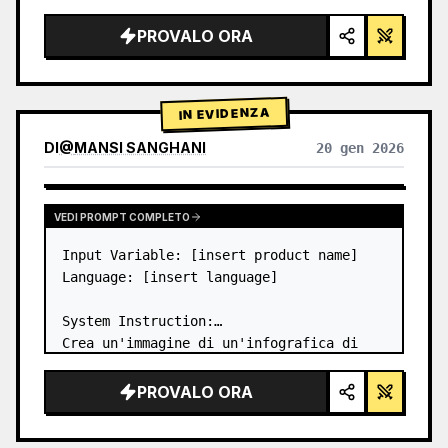
name="author" default="Steve Jobs…
PROVALO ORA
IN EVIDENZA
DI
@
MANSI SANGHANI
20 gen 2026
VISUALIZZA RISULTATI DI ALTRI MODELLI
VEDI PROMPT COMPLETO
Input Variable: [insert product name]

Language: [insert language]

System Instruction:

Crea un'immagine di un'infografica di 
prodotto a griglia Bento in vetro 
liquido premium con 8 moduli (le schede 
PROVALO ORA
da 2 a 8 mostrano solo i titoli del 
testo).
