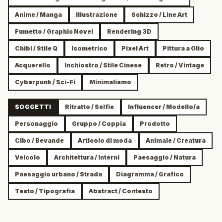
Anime / Manga
Illustrazione
Schizzo / Line Art
Fumetto / Graphic Novel
Rendering 3D
Chibi / Stile Q
Isometrico
Pixel Art
Pittura a Olio
Acquerello
Inchiostro / Stile Cinese
Retro / Vintage
Cyberpunk / Sci-Fi
Minimalismo
SOGGETTI
Ritratto / Selfie
Influencer / Modello/a
Personaggio
Gruppo / Coppia
Prodotto
Cibo / Bevande
Articolo di moda
Animale / Creatura
Veicolo
Architettura / Interni
Paesaggio / Natura
Paesaggio urbano / Strada
Diagramma / Grafico
Testo / Tipografia
Abstract / Contesto