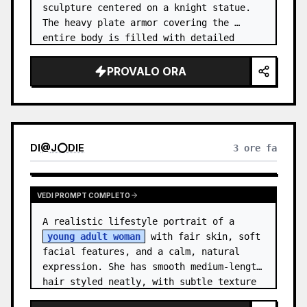
sculpture centered on a knight statue. 
The heavy plate armor covering the 
entire body is filled with detailed 
metal carvings and swirling filigree 
decorations.
PROVALO ORA
DI
@
J⭕DIE
3 ore fa
VEDI PROMPT COMPLETO
A realistic lifestyle portrait of a 
young adult woman
 with fair skin, soft 
facial features, and a calm, natural 
expression. She has smooth medium-length 
hair styled neatly, with subtle texture 
and a relaxed appearance. …