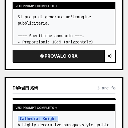
VEDI PROMPT COMPLETO
Si prega di generare un'immagine 
pubblicitaria.

==== Specifiche annuncio ===

- Proporzioni: 16:9 (orizzontale)

- Prodotto da pubblicizzare: il libro 
nella prima immagine allegata

PROVALO ORA
- Elemento principale che cattura 
l'attenzione: posizionare il libro dalla 
prima…
DI
@
岩田 拓靖
3 ore fa
VEDI PROMPT COMPLETO
Cathedral Knight
A highly decorative baroque-style gothic 