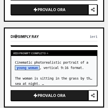
body proportions, hair, its length, 
volume, texture, facial expressi…
PROVALO ORA
DI
@
SIMPLY RAY
ieri
VEDI PROMPT COMPLETO
Cinematic photorealistic portrait of a 
young woman
, vertical 9:16 format.

The woman is sitting in the grass by the 
sea at night. …
PROVALO ORA