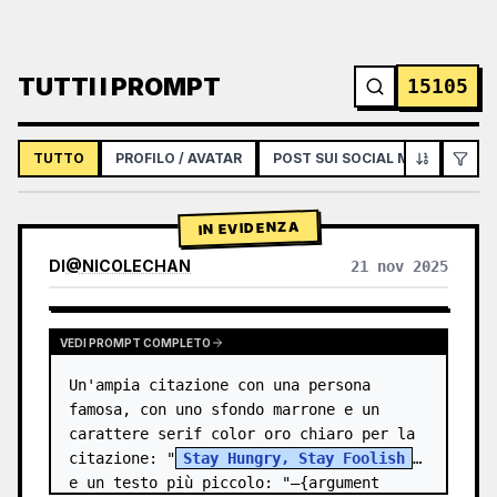
TUTTI I PROMPT
15105
TUTTO
PROFILO / AVATAR
POST SUI SOCIAL MEDIA
IN
IN EVIDENZA
DI
@
NICOLECHAN
21 nov 2025
VISUALIZZA RISULTATI DI ALTRI MODELLI
VEDI PROMPT COMPLETO
Un'ampia citazione con una persona 
famosa, con uno sfondo marrone e un 
carattere serif color oro chiaro per la 
citazione: "
Stay Hungry, Stay Foolish
" 
e un testo più piccolo: "—{argument 