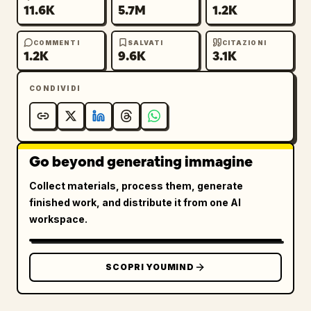
11.6K
5.7M
1.2K
COMMENTI
SALVATI
CITAZIONI
1.2K
9.6K
3.1K
CONDIVIDI
Go beyond generating immagine
Collect materials, process them, generate
finished work, and distribute it from one AI
workspace.
SCOPRI YOUMIND