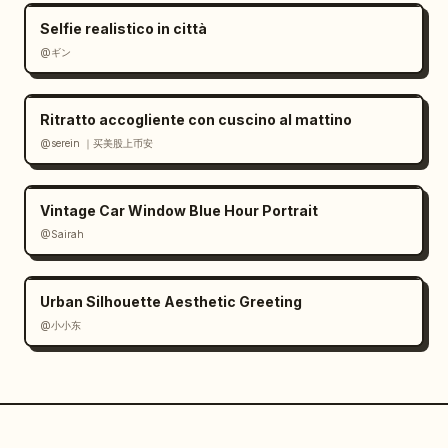
Selfie realistico in città
@ギン
Ritratto accogliente con cuscino al mattino
@serein ｜买美股上币安
Vintage Car Window Blue Hour Portrait
@Sairah
Urban Silhouette Aesthetic Greeting
@小小东