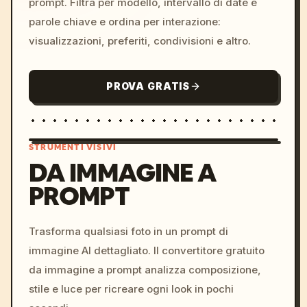
prompt. Filtra per modello, intervallo di date e
parole chiave e ordina per interazione:
visualizzazioni, preferiti, condivisioni e altro.
PROVA GRATIS
STRUMENTI VISIVI
DA IMMAGINE A
PROMPT
/imagine prompt: cinemati
c, cyberpunk sunset, neon
colors, 8k --v 6.0
Trasforma qualsiasi foto in un prompt di
immagine AI dettagliato. Il convertitore gratuito
da immagine a prompt analizza composizione,
stile e luce per ricreare ogni look in pochi