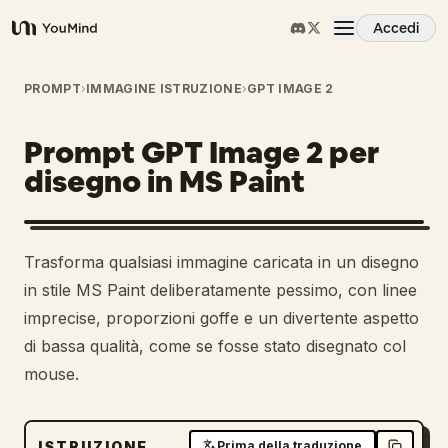
Accedi
YouMind
Panoramica
PROMPT
›
IMMAGINE ISTRUZIONE
›
GPT IMAGE 2
Prompt GPT Image 2 per
Casi d'uso
disegno in MS Paint
Abilità
1
Trasforma qualsiasi immagine caricata in un disegno
Prompt
in stile MS Paint deliberatamente pessimo, con linee
imprecise, proporzioni goffe e un divertente aspetto
di bassa qualità, come se fosse stato disegnato col
Prezzi
mouse.
Scarica
ISTRUZIONE
Prima della traduzione