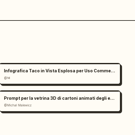
Infografica Taco in Vista Esplosa per Uso Commerciale
@𝐌
Prompt per la vetrina 3D di cartoni animati degli edifici più alti della città
@Michal Malewicz