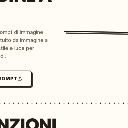
prompt di immagine
ratuito da immagine a
ile e luce per
di.
PROMPT
NZIONI