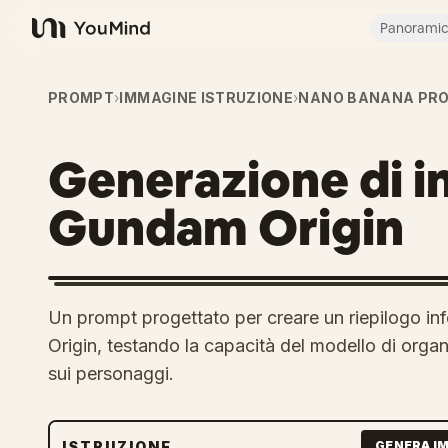
Panorami
YouMind
PROMPT
›
IMMAGINE ISTRUZIONE
›
NANO BANANA PR
Generazione di i
Gundam Origin
Un prompt progettato per creare un riepilogo in
Origin, testando la capacità del modello di org
sui personaggi.
ISTRUZIONE
GENERA I