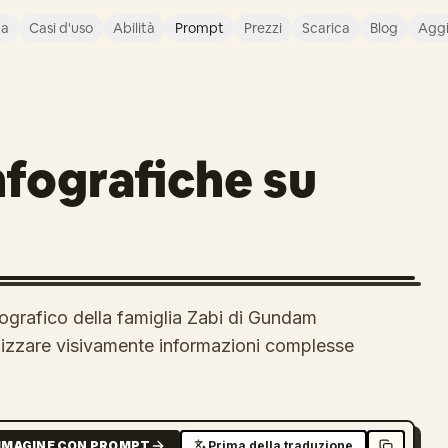
ca
Casi d'uso
Abilità
Prompt
Prezzi
Scarica
Blog
Agg
O
nfografiche su
fografico della famiglia Zabi di Gundam
anizzare visivamente informazioni complesse
MMAGINE CON PROMPT
Prima della traduzione