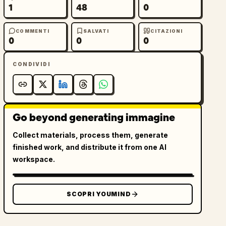
1
48
0
COMMENTI
SALVATI
CITAZIONI
0
0
0
CONDIVIDI
Go beyond generating immagine
Collect materials, process them, generate
finished work, and distribute it from one AI
workspace.
SCOPRI YOUMIND