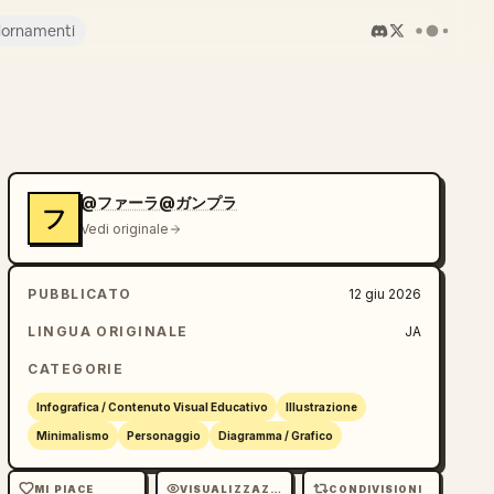
iornamenti
@ファーラ@ガンプラ
フ
Vedi originale
PUBBLICATO
12 giu 2026
LINGUA ORIGINALE
JA
CATEGORIE
Infografica / Contenuto Visual Educativo
Illustrazione
Minimalismo
Personaggio
Diagramma / Grafico
MI PIACE
VISUALIZZAZIONI
CONDIVISIONI