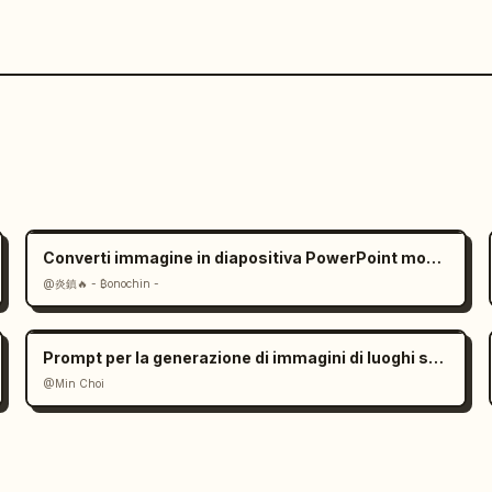
Converti immagine in diapositiva PowerPoint modificabile: prompt
@炎鎮🔥 - ₿onochin -
Prompt per la generazione di immagini di luoghi storici
@Min Choi