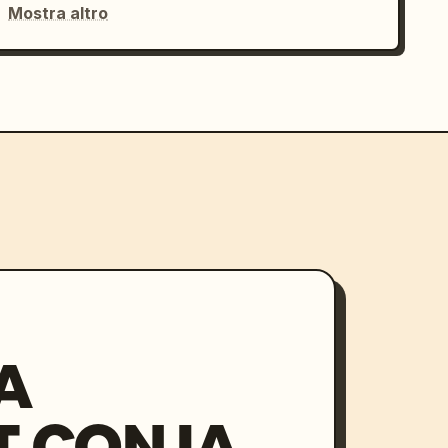
Mostra altro
A
 CON IA