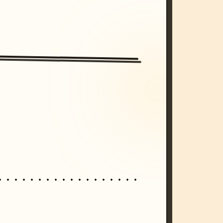
/imagine prompt: cinematic, cyberpunk s
unset, neon colors, 8k --v 6.0