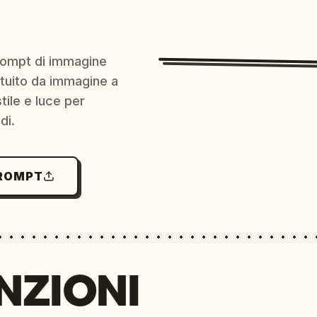
prompt di immagine
ratuito da immagine a
ile e luce per
di.
PROMPT
NZIONI