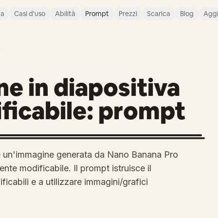
ca
Casi d'uso
Abilità
Prompt
Prezzi
Scarica
Blog
Agg
O
e in diapositiva
ficabile: prompt
re un'immagine generata da Nano Banana Pro
te modificabile. Il prompt istruisce il
cabili e a utilizzare immagini/grafici