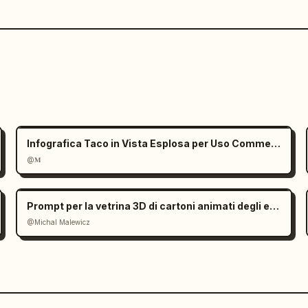
Infografica Taco in Vista Esplosa per Uso Commerciale
@𝐌
Prompt per la vetrina 3D di cartoni animati degli edifici più alti della città
@Michal Malewicz