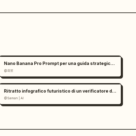
Nano Banana Pro Prompt per una guida strategica di gioco
@花笠
Ritratto infografico futuristico di un verificatore dell'età facciale
@Saman | AI