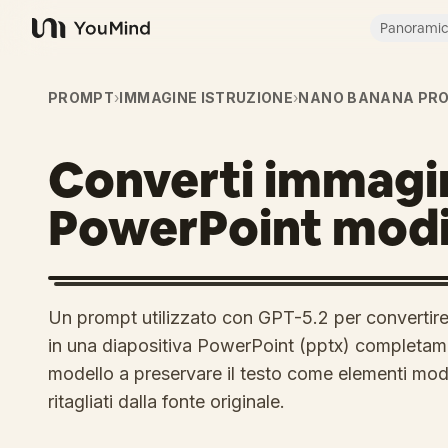
Panorami
YouMind
PROMPT
›
IMMAGINE ISTRUZIONE
›
NANO BANANA PR
Converti immagin
PowerPoint modi
Un prompt utilizzato con GPT-5.2 per converti
in una diapositiva PowerPoint (pptx) completamen
modello a preservare il testo come elementi modifi
ritagliati dalla fonte originale.