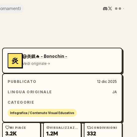
iornamenti
@炎鎮🔥 - ₿onochin -
炎
Vedi originale
PUBBLICATO
12 dic 2025
LINGUA ORIGINALE
JA
CATEGORIE
Infografica / Contenuto Visual Educativo
MI PIACE
VISUALIZZAZIONI
CONDIVISIONI
3.2K
1.2M
332