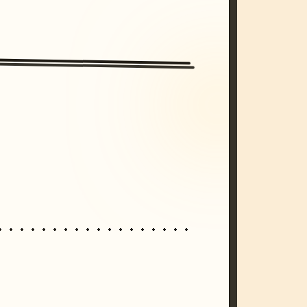
/imagine prompt: cinematic, cyberpunk s
unset, neon colors, 8k --v 6.0