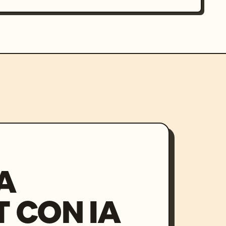
A
 CON IA