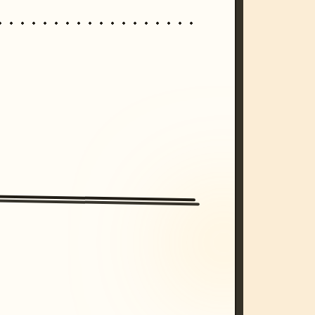
/imagine prompt: cinematic, cyberpunk s
unset, neon colors, 8k --v 6.0