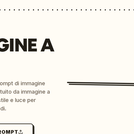
GINE A
prompt di immagine
ratuito da immagine a
ile e luce per
di.
PROMPT