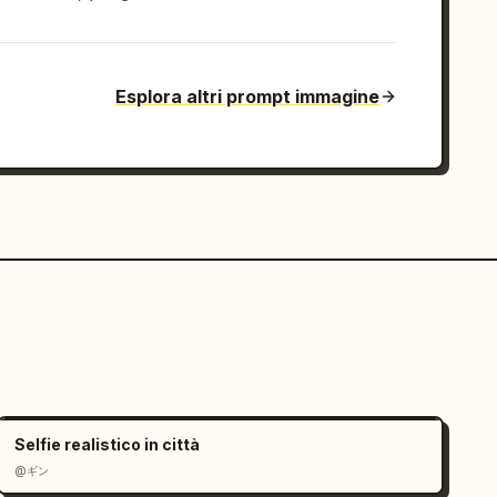
Esplora altri prompt immagine
Selfie realistico in città
@ギン