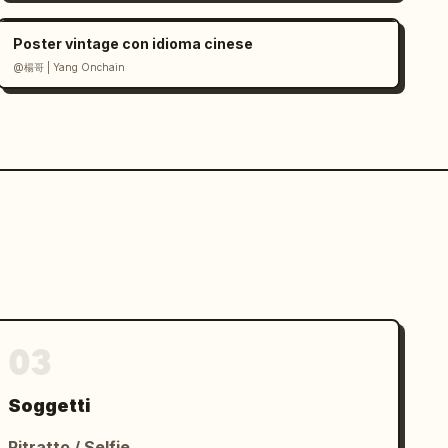
Poster vintage con idioma cinese
@楊哥 | Yang Onchain
03
Soggetti
Ritratto / Selfie