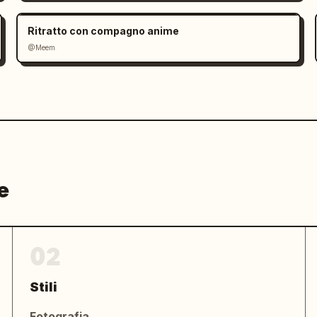
Ritratto con compagno anime
@Meem
e
02
Stili
Fotografia