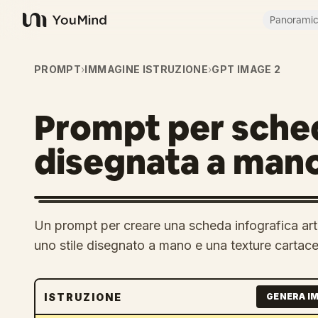
Panorami
YouMind
PROMPT
›
IMMAGINE ISTRUZIONE
›
GPT IMAGE 2
Prompt per sched
disegnata a man
Un prompt per creare una scheda infografica arti
uno stile disegnato a mano e una texture cartace
ISTRUZIONE
GENERA I