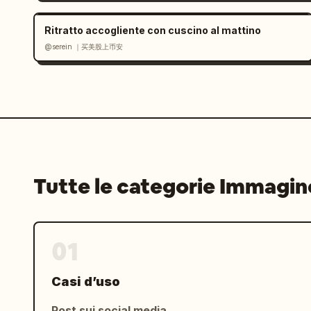
Ritratto accogliente con cuscino al mattino
@serein ｜买美股上币安
Tutte le categorie Immagin
01
Casi d’uso
Post sui social media