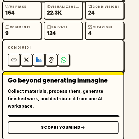
MI PIACE
VISUALIZZAZIONI
CONDIVISIONI
164
22.3K
24
COMMENTI
SALVATI
CITAZIONI
9
124
4
CONDIVIDI
Go beyond generating immagine
Collect materials, process them, generate
finished work, and distribute it from one AI
workspace.
SCOPRI YOUMIND